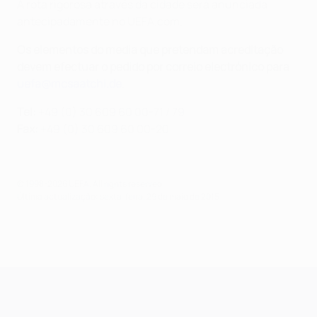
A rota rigorosa através da cidade será anunciada
antecipadamente no UEFA.com.
Os elementos do media que pretendam acreditação
devem efectuar o pedido por correio electrónico para
uefa@mcsaatchi.de
.
Tel:
+49 (0) 30 609 60 00-71 / 79
Fax:
+49 (0) 30 609 60 00-20
© 1998-2026 UEFA. All rights reserved.
Última actualização: sexta-feira, 29 de maio de 2015
UEFA Champions League