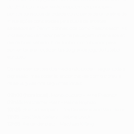
do UEFA.com e que serão exibidos nos principais
pontos turísticos da cidade como parte de uma série de
instalações concebidas pela dupla de artistas
sedeados em Berlim conhecidos como Peachbeach. As
instalações vão fazer parte da paisagem urbana até ao
dia da final, sábado, 6 de Junho, contribuindo para
aumentar a emoção antes do grande jogo do futebol
europeu.
Os representantes dos media não podem seguir toda a
digressão, mas poderão encontrar-se com o troféu e
os seus guias nos seguintes locais:
09h00 (hora local):
Monbijouplatz – Arne Friedrich
09h45:
Potsdamer Platz – Palina Rojinski
10h25:
Breitscheidplatz – Joy Denalane and Max Herre
11h35:
East Side Gallery – Sabine Lisicki
12h55:
Alexanderplatz – Matthias Killing