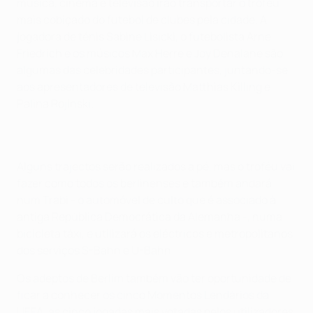
música, cinema e televisão irão transportar o troféu
mais cobiçado do futebol de clubes pela cidade. A
jogadora de ténis Sabine Lisicki, o futebolista Arne
Friedrich e os músicos Max Herre e Joy Denalane são
algumas das celebridades participantes, juntando-se
aos apresentadores de televisão Matthias Killing e
Palina Rojinski.
Alguns trajectos serão realizados a pé, mas o troféu vai
fazer como todos os berlinenses e também andará
num Trabi - o automóvel de culto que é associado à
antiga República Democrática da Alemanha -, numa
bicicleta táxi, e utilizará os eléctricos e metropolitanos
dos serviços S-Bahn e U-Bahn.
Os adeptos de Berlim também vão ter oportunidade de
ficar a conhecer os cinco Momentos Lendários da
UEFA, as cinco jogadas mais votadas pelos utilizadores