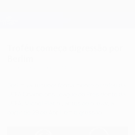
Saltar
para
o
Oficial da Champions League
Obtenha
conteúdo
Resultados em directo e Fantasy
principal
UEFA Champions League
Troféu começa digressão por
Berlim
terça-feira, 21 de abril de 2015
Berlim vai receber formalmente o troféu da
UEFA Champions League do Presidente da
UEFA, Michel Platini, antes de o levar, a
partir de 29 de Abril, em digressão.