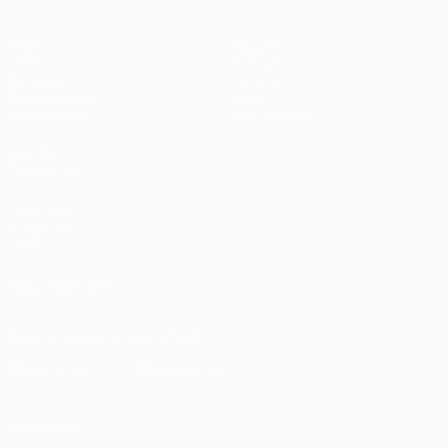
Jogos
Equipas
UEFA.tv
Notícias
Sorteios
História
Passatempos
Sobre
Estatísticas
Loja (clubes)
VISITE
TAMBÉM
UEFA.com
Fundação
UEFA
SIGA-NOS EM
Descarregue a app oficial
Privacidade