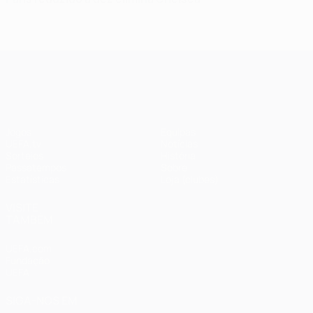
UEFA Champions League
Jogos
Equipas
UEFA.tv
Notícias
Sorteios
História
Passatempos
Sobre
Estatísticas
Loja (clubes)
VISITE
TAMBÉM
UEFA.com
Fundação
UEFA
SIGA-NOS EM