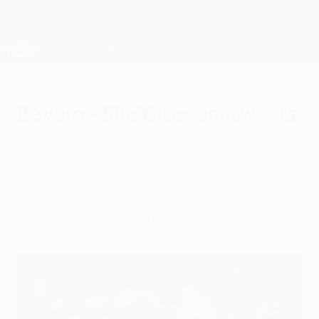
Saltar
para
o
Oficial da Champions League
Obtenha
conteúdo
Resultados em directo e Fantasy
principal
UEFA Champions League
Bayern - Shakhtar em tweets
quarta-feira, 11 de março de 2015
Uma exibição ofensiva avassaladora do
Bayern destruiu por completo o Shakhtar e
deixou rendidos os utilizadores do Twitter.