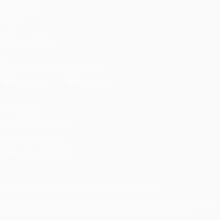
UEFA.com
Fundação
UEFA
SIGA-NOS EM
Descarregue a app oficial
Privacidade
Termos e condições
Política de cookies
Definições de cookies
© 1998-2026 UEFA. Todos os direitos reservados
A palavra UEFA, o logótipo da UEFA e todas as marcas relacionadas
com as competições da UEFA estão protegidas por marcas
registadas e/ou direitos de autor da UEFA. É proibido o uso destas