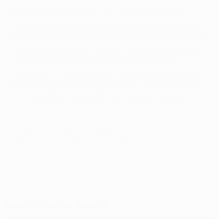
Apesar de tudo, é clara a justiça da vitória do Real
Madrid que, provavelmente, irá proporcionar o mesmo
final da época passada - os detentores do troféu têm já
um pé nos quartos-de-final e o Schalke deverá ser de
novo eliminado nos oitavos-de-final. Mas Matip
salientou: "Os adeptos sabem que estamos a construir
algo aqui e estão por isso connosco." Tanto eles como
o defesa sabem que estão a ser feitos progressos.
© 1998-2026 UEFA. All rights reserved.
Última actualização: sexta-feira, 29 de maio de 2015
Seleccionados para si