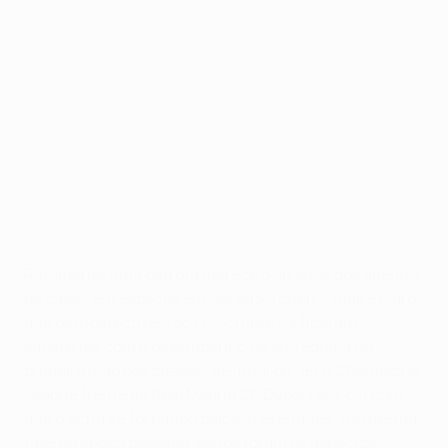
Schalke 0-2 Real Madrid: a história em fotos
©AFP/Getty Images
Raramente uma derrota merece o aplauso dos adeptos
da casa - em especial em Gelsenkirchen -, mas é claro
que os indefectíveis do FC Schalke 04 ficaram
satisfeitos com o desempenho da sua equipa na
primeira mão dos oitavos-de-final da
UEFA Champions
League
frente ao Real Madrid CF. Depois dos
6-1
com
que o Schalke foi batido pelos "merengues" na mesma
fase da época passada, vários foram os aspectos