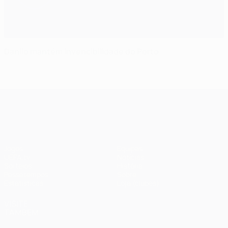
Danilo mantém invencibilidade do Porto
UEFA Champions League
Jogos
Equipas
UEFA.tv
Notícias
Sorteios
História
Passatempos
Sobre
Estatísticas
Loja (clubes)
VISITE
TAMBÉM