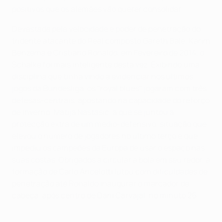
positivos que os alemães vão querer consolidar.
Devastada pela velocidade e poder de penetração do
tridente atacante do Real composto Gareth Bale, Karim
Benzema e Cristiano Ronaldo, em Fevereiro de 2014, o
Schalke foi mais inteligente desta vez. Exibindo uma
disciplina que tinha vindo a evidenciar nos últimos
jogos da Bundesliga, os "royal blues" jogaram com três
defesas-centrais, apostando na capacidade do reforço
de Inverno, Matija Nastasić, a que se juntou a
protecção extra de um médio-defensivo, situação que
elevou o número de jogadores no último terço e que
impediu os campeões da Europa de usar o espaço nas
suas costas. Obrigados a circular a bola em seu redor, a
formação de Carlo Ancelotti lutou com dificuldades de
penetração até Ronaldo inaugurar o marcador de
cabeça, após centro de Dani Carvajal, no minuto 26.