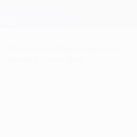
Saltar
para
o
Oficial da Champions League
Obtenha
conteúdo
Resultados em directo e Fantasy
principal
UEFA Champions League
Schalke optimista apesar da
derrota com o Real
quinta-feira, 19 de fevereiro de 2015
por Andy James
Nenhuma equipa pode ficar satisfeita por
perder 2-0 em casa, mas depois da derrota
por 6-1 da época passada frente ao Real
Madrid, houve aspectos positivos para o
Schalke.