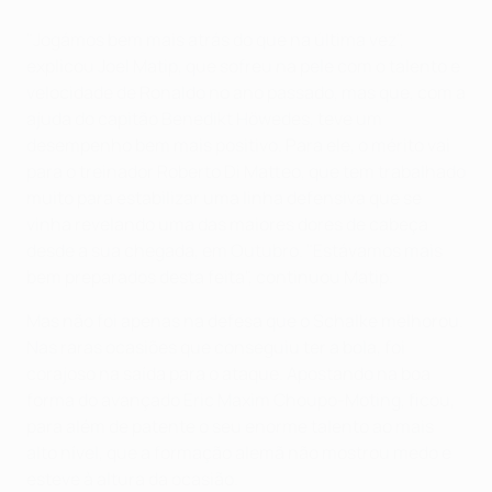
"Jogámos bem mais atrás do que na última vez",
explicou Joel Matip, que sofreu na pele com o talento e
velocidade de Ronaldo no ano passado, mas que, com a
ajuda do capitão Benedikt Höwedes, teve um
desempenho bem mais positivo. Para ele, o mérito vai
para o treinador Roberto Di Matteo, que tem trabalhado
muito para estabilizar uma linha defensiva que se
vinha revelando uma das maiores dores de cabeça
desde a sua chegada, em Outubro. "Estávamos mais
bem preparados desta feita", continuou Matip.
Mas não foi apenas na defesa que o Schalke melhorou.
Nas raras ocasiões que conseguiu ter a bola, foi
corajoso na saída para o ataque. Apostando na boa
forma do avançado Eric Maxim Choupo-Moting, ficou,
para além de patente o seu enorme talento ao mais
alto nível, que a formação alemã não mostrou medo e
esteve à altura da ocasião.