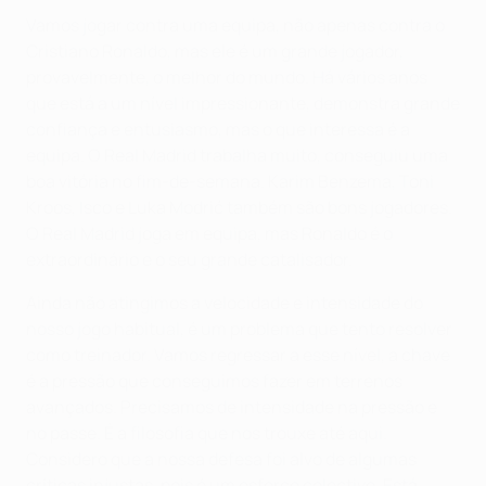
Vamos jogar contra uma equipa, não apenas contra o
Cristiano Ronaldo, mas ele é um grande jogador,
provavelmente, o melhor do mundo. Há vários anos
que está a um nível impressionante, demonstra grande
confiança e entusiasmo, mas o que interessa é a
equipa. O Real Madrid trabalha muito, conseguiu uma
boa vitória no fim-de-semana. Karim Benzema, Toni
Kroos, Isco e Luka Modrić também são bons jogadores.
O Real Madrid joga em equipa, mas Ronaldo é o
extraordinário e o seu grande catalisador.
Ainda não atingimos a velocidade e intensidade do
nosso jogo habitual, é um problema que tento resolver
como treinador. Vamos regressar a esse nível, a chave
é a pressão que conseguimos fazer em terrenos
avançados. Precisamos de intensidade na pressão e
no passe. É a filosofia que nos trouxe até aqui.
Considero que a nossa defesa foi alvo de algumas
críticas injustas, pois é um esforço colectivo. Está