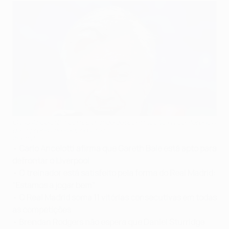
Carlo Ancelotti mostrou grande descontracção na conferência
de imprensa de segunda-feira
©Getty Images
•
Carlo Ancelotti afirma que Gareth Bale está apto para
defrontar o Liverpool
•
O treinador está satisfeito pela forma do Real Madrid:
"Estamos a jogar bem"
•
O Real Madrid soma 11 vitórias consecutivas em todas
as competições
•
Brendan Rodgers não espera que Daniel Sturridge