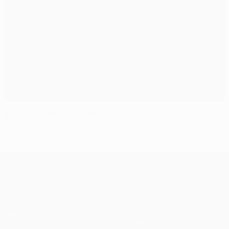
Antevisão: Malmö - Atlético
UEFA Champions League
Jogos
Equipas
UEFA.tv
Notícias