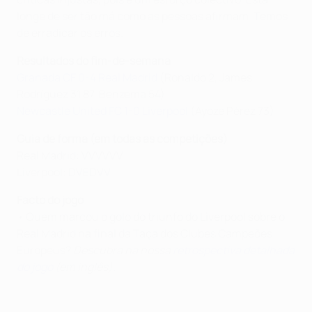
longe de ser tão má como as pessoas afirmam. Temos
de erradicar os erros.
Resultados do fim-de-semana
Granada CF 0-4 Real Madrid
(Ronaldo 2, James
Rodríguez 31 87, Benzema 54)
Newcastle United FC 1-0 Liverpool
(Ayoze Pérez 73)
Guia de forma (em todas as competições)
Real Madrid: VVVVVV
Liverpool: DVEDVV
Facto do jogo
• Quem marcou o golo do triunfo do Liverpool sobre o
Real Madrid na final da Taça dos Clubes Campeões
Europeus?
Descubra na nossa
retrospectiva detalhada
do jogo
(em inglês).