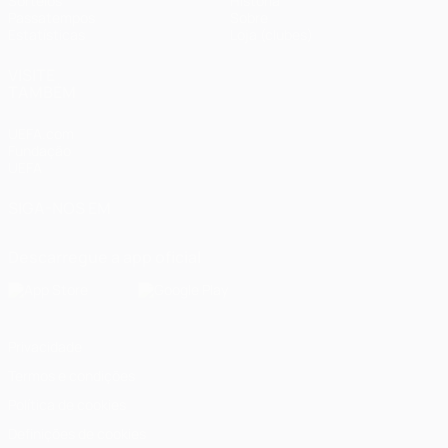
Sorteios
História
Passatempos
Sobre
Estatísticas
Loja (clubes)
VISITE
TAMBÉM
UEFA.com
Fundação
UEFA
SIGA-NOS EM
Descarregue a app oficial
Privacidade
Termos e condições
Política de cookies
Definições de cookies