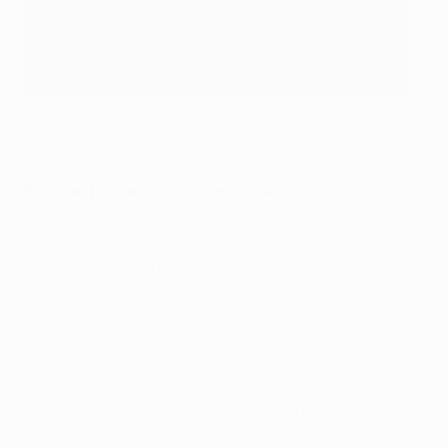
O treinador do Liverpool, Brendan Rodgers
©AFP/Getty Images
Brendan Rodgers, treinador do Liverpool
É
uma semana grande. Vimos de um mau resultado,
mas abordamos todos os jogos com confiança.
Estamos ansiosos por este desafio, é uma
oportunidade, não uma ameaça. Queremos garantir a
qualificação e dependemos apenas de nós. Vamos
respeitar os nossos adversários que são, sem dúvida, a
melhor equipa do mundo da actualidade, mas também
temos uma equipa com qualidade. Vamos ver como
reage o Daniel Sturridge, mas é pouco provável que
possa jogar.