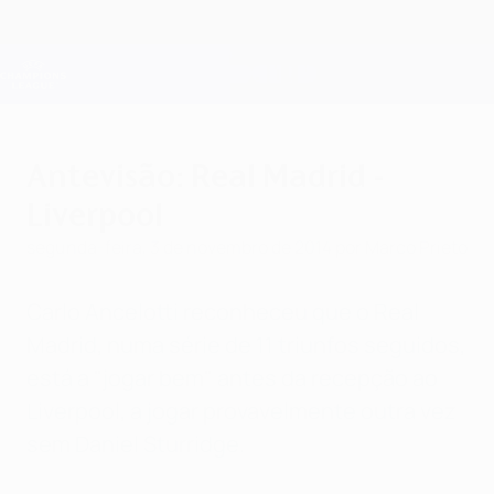
Saltar
para
o
Oficial da Champions League
Obtenha
conteúdo
Resultados em directo e Fantasy
principal
UEFA Champions League
Antevisão: Real Madrid -
Liverpool
segunda-feira, 3 de novembro de 2014
por Marco Prieto
Carlo Ancelotti reconheceu que o Real
Madrid, numa série de 11 triunfos seguidos,
está a "jogar bem" antes da recepção ao
Liverpool, a jogar provavelmente outra vez
sem Daniel Sturridge.