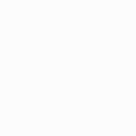
•
Em dúvida
: Sturridge (gémeos)
Carlo Ancelotti, treinador do Real Madrid
Estamos a jogar bem, mas sabemos que todos os jogos
são importantes. Estamos concentrados no desafio
com o Liverpool. Cada jogo é um teste, uma
oportunidade de melhorar ou regredir, mas não temos
receio, porque a minha equipa é muito profissional.
Fábio Coentrão, Jesé e Carvajal não estão disponíveis,
Illarramendi e Khedira também não, mas Bale está em
condições. Vou decidir amanhã se é titular frente ao
Liverpool.
Cristiano Ronaldo é um jogador de equipa, está
concentrado na equipa, não em bater recordes. É difícil
encontrar palavras novas para qualificar Cristiano, é
fantástico.
Isco está a jogar muito bem. Causou boa impressão,