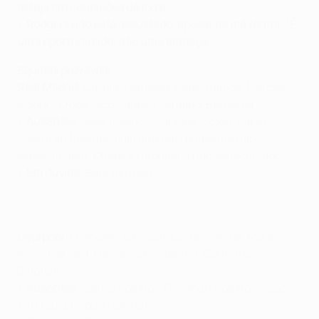
esteja em condições de jogar
•
Rodgers não está assustado, apesar da má forma: "É
uma oportunidade, não uma ameaça."
Equipas prováveis
Real Madrid
: Casillas; Arbeloa, Pepe, Ramos, Marcelo;
Modrić, Kroos, Isco, James; Ronaldo, Benzema.
•
Ausentes
: Jesé (joelho), Carvajal (coxa), Fábio
Coentrão (joelho), Illarramendi (problema não
especificado), Khedira (problema não especificado)
•
Em dúvida
: Bale (glúteo)
Liverpool
: Mignolet; Johnson, Lovren, Škrtel, Moreno;
Allen, Gerrard; Henderson, Sterling, Coutinho;
Balotelli.
•
Ausentes
: Sakho (joelho), Flanagan (joelho), Suso
(virilha), Enrique (joelho)