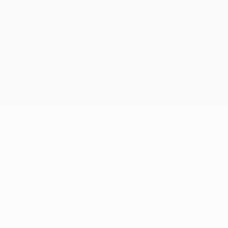
© 1998-2026 UEFA. Todos os direitos reservados
A palavra UEFA, o logótipo da UEFA e todas as marcas relativas às
competições da UEFA estão protegidas por marcas registadas e/ou
direitos de autor da UEFA. As referidas marcas registadas não
podem ser utilizadas para qualquer fim comercial. A utilização do
UEFA.com implica o seu acordo com os Termos e Condições, e com
a Política de Privacidade.