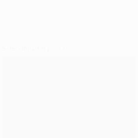
© 1998-2026 UEFA. All rights reserved.
Última actualização: sexta-feira, 29 de maio de 2015
Seleccionados para si