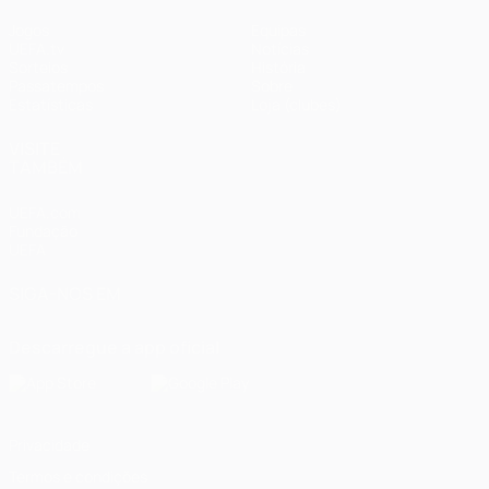
Jogos
Equipas
UEFA.tv
Notícias
Sorteios
História
Passatempos
Sobre
Estatísticas
Loja (clubes)
VISITE
TAMBÉM
UEFA.com
Fundação
UEFA
SIGA-NOS EM
Descarregue a app oficial
Privacidade
Termos e condições