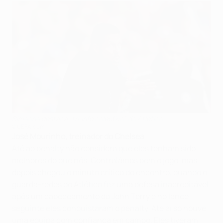
Simeone destaca "triunfo colectivo" do Atlético
©UEFA.com
José Mourinho, treinador do Chelsea
Até ao penalty não considero que eles tenham sido
melhores do que nós. Controlámos bem o jogo, mas
depois chegou o minuto crítico do encontro, quando o
guarda-redes do Atlético fez uma defesa inacreditável
após um cabeceamento do John Terry e no lance
seguinte eles conquistaram o penalty. Até aí só houve
uma equipa com confiança em campo. Eles tiveram