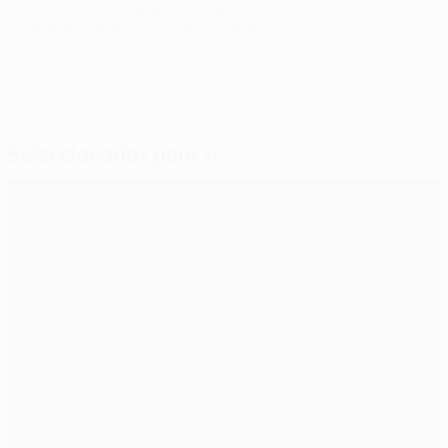
© 1998-2026 UEFA. All rights reserved.
Última actualização: quarta-feira, 27 de julho de 2016
Seleccionados para si