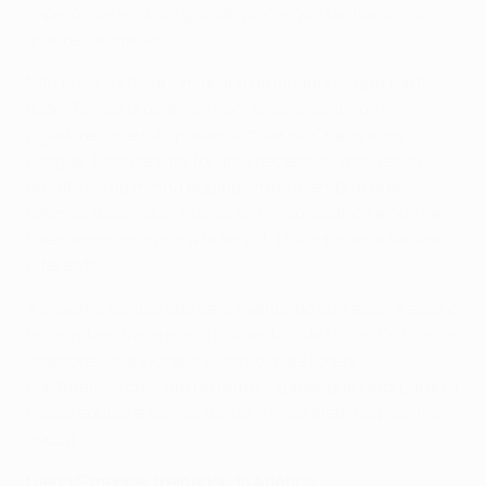
espero que seja um grande jogo e que tenhamos um
grande campeão.
Não posso criticar um grupo de jogadores que tenta
tudo. Temos problemas com lesões, castigos e
jogadores que não podem actuar na Champions
League. Esta derrota foi uma decepção, mas estou
orgulhoso da minha equipa. Prefiro lembrar que
fizemos tudo o que estava ao nosso alcance e que se
tivéssemos sido nós a fazer o 2-1 tudo poderia ter sido
diferente.
A próxima temporada será melhor do que esta; é esse o
nosso objectivo e é isso o objectivo de todos. Os nossos
jogadores mais jovens estarão mais fortes,
contaremos com um ou outro jogador que reforçarão a
nossa equipa e vamos tentar ir mais além na próxima
época.
Diego Simeone, treinador do Atlético