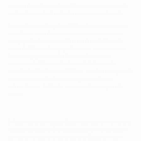
um guarda-redes que fez a diferença e um avançado
muito inteligente. A partir daí mereceram o triunfo.
Depois do segundo golo, o Atlético ficou com o moral
em alta, consciente de que com apenas meia-hora
para jogar tinha a eliminatória controlada. Durante
cerca de 60 minutos o jogo foi nosso, mas as meias-
finais e os jogos importantes decidem-se nos
pequenos detalhes e este foi um detalhe muito
importante. Parabéns ao Atlético, que tem uma grande
equipa; o que está a fazer na Liga espanhola é
extraordinário. Está a ter, sem dúvida, uma grande
época.
O Real Madrid derrotou o Bayern porque foi melhor e o
Atlético derrotou o Chelsea porque foi melhor a partir
do momento decisivo do encontro. Estão na final e