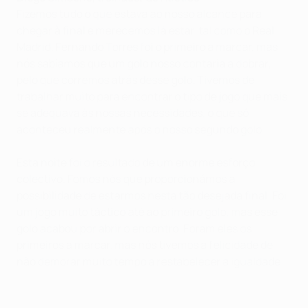
Fizemos tudo o que estava ao nosso alcance para
chegar à final e merecemos lá estar, tal como o Real
Madrid. Fernando Torres foi o primeiro a marcar, mas
nós sabíamos que um golo nosso contaria a dobrar,
pelo que corremos atrás desse golo. Tivemos de
trabalhar muito para encontrar o tipo de jogo que mais
se adequava às nossas necessidades, o que só
aconteceu realmente após o nosso segundo golo.
Esta noite foi o resultado de um enorme esforço
colectivo. Fomos nós que proporcionámos a
possibilidade de estarmos nesta tão desejada final. Foi
um jogo muito táctico até ao primeiro golo, mas esse
golo acabou por abrir o encontro. Foram eles os
primeiros a marcar, mas nós tivemos a felicidade de
não demorar muito tempo a restabelecer a igualdade.