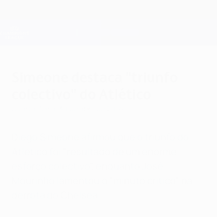
Saltar
para
o
Oficial da Champions League
Obtenha
conteúdo
Resultados em directo e Fantasy
principal
UEFA Champions League
Simeone destaca "triunfo
colectivo" do Atlético
quarta-feira, 30 de abril de 2014
Diego Simeone afirmou que o triunfo do
Atlético foi "resultado de um enorme
esforço colectivo", enquanto José
Mourinho lamentou o "minuto crítico" na
derrota do Chelsea.