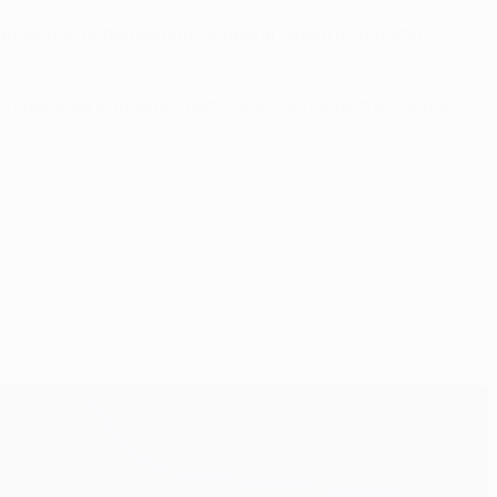
 antes que tínhamos que recuperar algum do orgulho
e na primeira parte jogámos bem, defendemos bem e tivemos