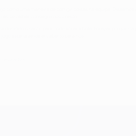
go como uma maneira de corrigir coisas na equipa. Dissemos
mas se calhar conseguimos o resto.
tinha decidido o canto para onde atirar a bola. Foi azar porqu
 jogo estaria ainda em aberto para nós.
de março de 2014