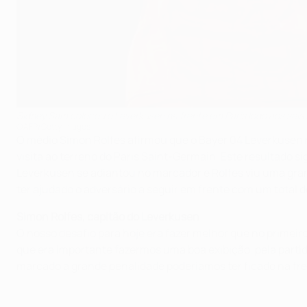
Sidney Sam colocou o Leverkusen na frente em Paris logo aos seis
©AFP/Getty Images
O médio Simon Rolfes afirmou que o Bayer 04 Leverkusen r
visita ao terreno do Paris Saint-Germain. Este resultado 
Leverkusen se adiantou no marcador e Rolfes viu uma gran
ter ajudado o adversário a seguir em frente com um total d
Simon Rolfes, capitão do Leverkusen
O nosso desafio para hoje era fazer melhor que no primei
que era importante fazermos uma boa exibição, pela parti
marcado a grande penalidade poderíamos ter ficado na fre