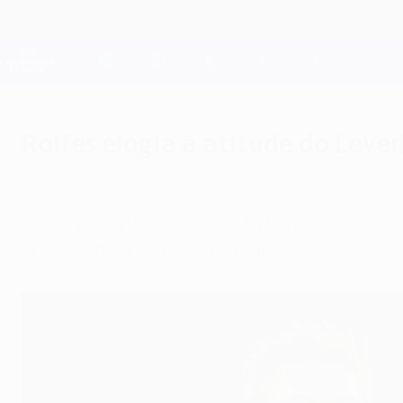
Saltar
para
o
Oficial da Champions League
conteúdo
Resultados em directo e Fantasy
principal
UEFA Champions League
Rolfes elogia a atitude do Leve
quinta-feira, 13 de março de 2014
por Chris Burke
"Foi importante fazermos um bom jogo", diss
encorajadora exibição em Paris.