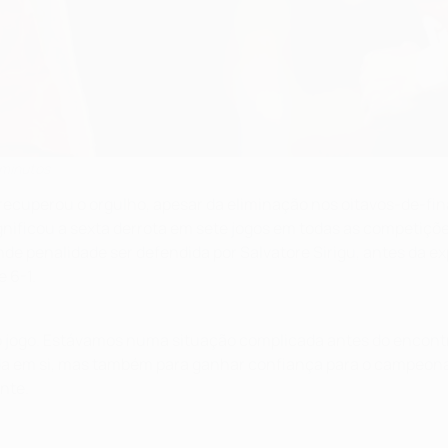
 minutos
ecuperou o orgulho, apesar da eliminação nos oitavos-de-fin
significou a sexta derrota em sete jogos em todas as competi
de penalidade ser defendida por Salvatore Sirigu, antes da 
e 6-1.
ro jogo. Estávamos numa situação complicada antes do encontr
da em si, mas também para ganhar confiança para o campeonato
nte.