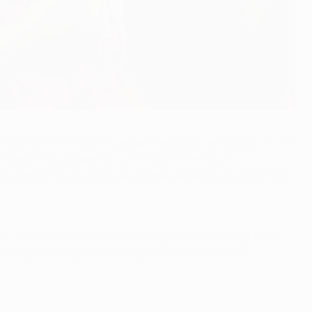
al da UEFA Champions League depois da derrota por 2-1 na
ções para a equipa alemã, num encontro em que o
expulsão por acumulação de cartões amarelos de Emre Can
o - havíamos perdido muitos jogos na Bundesliga, pelo
. A primeira parte foi boa para nós e se eu tenho