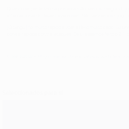
Quando se perde 4-0 na primeira mão, vemos o segundo jo
internacional do Bayer Leverkusen. Não vencemos o jogo, 
[O Sirigu] foi muito rápido a voar e fê-lo muito cedo. Eu 
bons e rápidos contra-ataques. Se tivéssemos feito o 2-1, o
© 1998-2026 UEFA. All rights reserved.
Última actualização: quinta-feira, 13 
Seleccionados para si