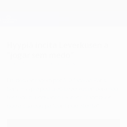
Saltar
para
o
Oficial da Champions League
Obtenha
conteúdo
Resultados em directo e Fantasy
principal
UEFA Champions League
Hyypiä incita Leverkusen a
"jogar sem medo"
quarta-feira, 12 de março de 2014
Em desvantagem por 4-0 face ao Paris,
Sami Hyypiä pediu ao Leverkusen para não
ter receio, enquanto Laurent Blanc quer
que a sua equipa "continue atenta".