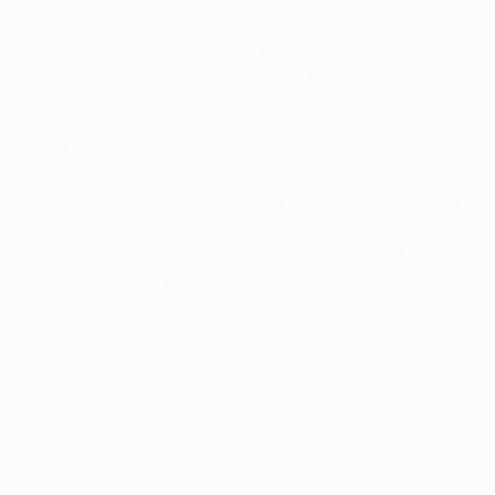
Jens Hegeler sofreu uma rotura num ligamento do
tornozelo direito no sábado e é provável que não volte a
jogar mais esta época. Lars Bender falhou o embate
com o Hannover devido a problemas musculares.
Estatística
• Passaram cinco anos desde que o Paris, já com
Camara, conseguiu o único triunfo numa eliminatória
a duas mãos com o clube da Bundesliga. Os franceses
afastaram o VfL Wolfsburg, com um total de 5-1, nos 16
avos-de-final da Taça UEFA de 2008/09.
© 1998-2026 UEFA. All rights reserved.
Última actualização: quarta-feira, 12 de março de 2014