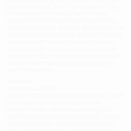
problema nas costas. O treinador também anunciou
que Marco Verratti, Gregory van der Wiel, Blaise
Matuidi, Hervin Ongenda e Kingsley Coman não vão
defrontar o Leverkusen, pois Blanc quer promover uma
"rotação de jogadores para fazer face a um calendário
muito preenchido". Jérémy Menez, que só foi titular
num jogo da Ligue 1 em 2014, não viajou para Bastia
devido a uma lesão nos gémeos, enquanto Zoumana
Camara ficou de fora dos convocados devido a um
problema semelhante.
Leverkusen
Sami Hyypiä, treinador
Não teremos quaisquer problema de motivação: este é
um jogo da UEFA Champions League e não é
necessário motivar os jogadores. Disputámos três
jogos muito mediáticos na edição deste ano, dois com
o Manchester United FC e o desafio em casa com o
Paris. Jogámos sempre com algum receio, pois isso