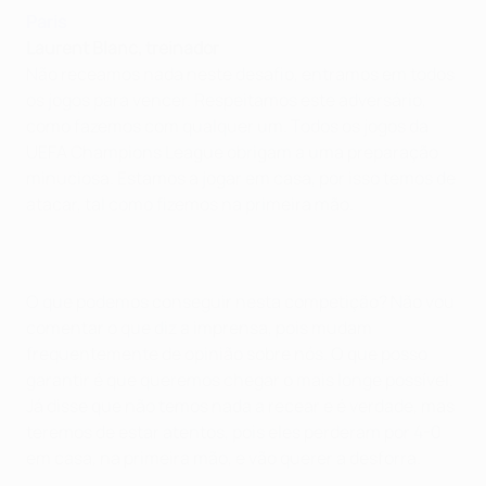
Paris
Laurent Blanc, treinador
Não receamos nada neste desafio, entramos em todos
os jogos para vencer. Respeitamos este adversário,
como fazemos com qualquer um. Todos os jogos da
UEFA Champions League obrigam a uma preparação
minuciosa. Estamos a jogar em casa, por isso temos de
atacar, tal como fizemos na primeira mão.
O que podemos conseguir nesta competição? Não vou
comentar o que diz a imprensa, pois mudam
frequentemente de opinião sobre nós. O que posso
garantir é que queremos chegar o mais longe possível.
Já disse que não temos nada a recear e é verdade, mas
teremos de estar atentos, pois eles perderam por 4-0
em casa, na primeira mão, e vão querer a desforra.