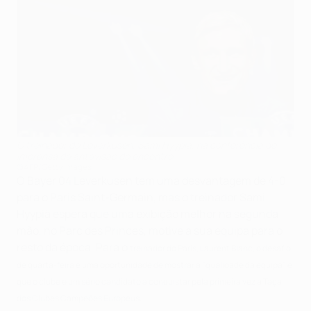
O treinador do Leverkusen, Sami Hyypiä, na conferência de
imprensa de antevisão do encontro
©AFP/Getty Images
O Bayer 04 Leverkusen tem uma desvantagem de 4-0
para o Paris Saint-Germain, mas o treinador Sami
Hyypiä espera que uma exibição melhor na segunda
mão, no Parc des Princes, motive a sua equipa para o
resto da época. Para o
treinador do Paris, Laurent Blanc, o desafio
de quarta-feira é uma oportunidade de mostrar a "qualidade da equipa" e
que o clube é um sério candidato a conquistar pela primeira vez a Taça
dos Clubes Campeões Europeus.