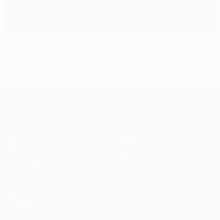
Atlético afasta Milan com triunfo concludente
UEFA Champions League
Jogos
Equipas
UEFA.tv
Notícias
Sorteios
História
Passatempos
Sobre
Estatísticas
Loja (clubes)
VISITE
TAMBÉM