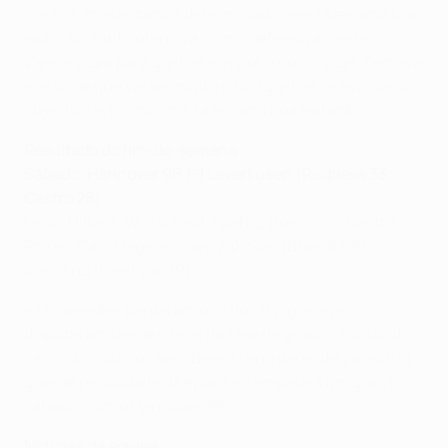
por 5-0, mas estamos determinados em fazer uma boa
exibição, tanto ofensiva, como defensivamente.
Vamos jogar para ganhar e impor o nosso jogo. Temos a
noção de que vai ser muito difícil ganhar, mas o nosso
objectivo é, no mínimo, fazer uma boa exibição.
Resultado do fim-de-semana
Sábado: Hannover 96 1-1 Leverkusen (Rudnevs 33;
Castro 28)
Leno; Hilbert, Wollscheid, Spahić, Boenisch; Castro,
Rolfes, Can; Hegeler (Sam 24), Son (Brandt 69);
Kiessling (Derdiyok 79).
• Os alemães perderam oito dos 11 jogos que
disputaram desde o final da fase de grupos, incluindo
cinco dos últimos seis. Bernd Leno defendeu a quinta
grande penalidade da época no empate a um golo, no
sábado, com o Hannover 96 .
Notícias da equipa