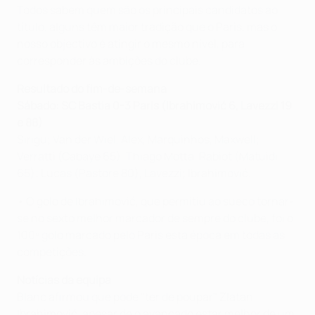
Todos sabem quem são os principais candidatos ao
título, alguns têm maior tradição que o Paris, mas o
nosso objectivo é atingir o mesmo nível, para
corresponder às ambições do clube.
Resultado do fim-de-semana
Sábado: SC Bastia 0-3 Paris (Ibrahimović 6, Lavezzi 19
e 88)
Sirigu; Van der Wiel, Alex, Marquinhos, Maxwell;
Verratti (Cabaye 65), Thiago Motta, Rabiot (Matuidi
65); Lucas (Pastore 80), Lavezzi; Ibrahimović.
• O golo de Ibrahimović, que permitiu ao sueco tornar-
se no sexto melhor marcador de sempre do clube, foi o
100º golo marcado pelo Paris esta época em todas as
competições.
Notícias da equipa
Blanc afirmou que pode "ter de poupar" Zlatan
Ibrahimović, apesar de o avançado estar melhor de um