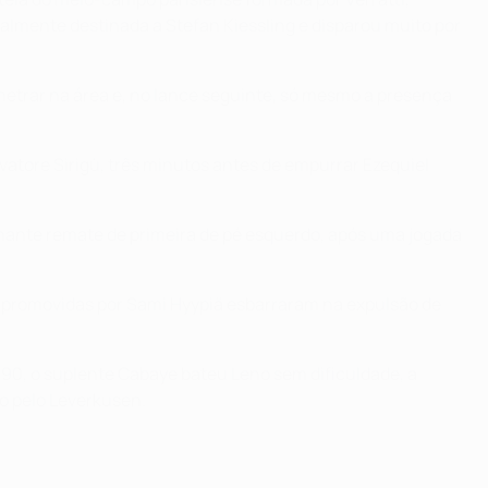
ialmente destinada a Stefan Kiessling e disparou muito por
netrar na área e, no lance seguinte, só mesmo a presença
vatore Sirigù, três minutos antes de empurrar Ezequiel
inante remate de primeira de pé esquerdo, após uma jogada
os promovidas por Sami Hyypiä esbarraram na expulsão de
s 90, o suplente Cabaye bateu Leno sem dificuldade, a
o pelo Leverkusen.