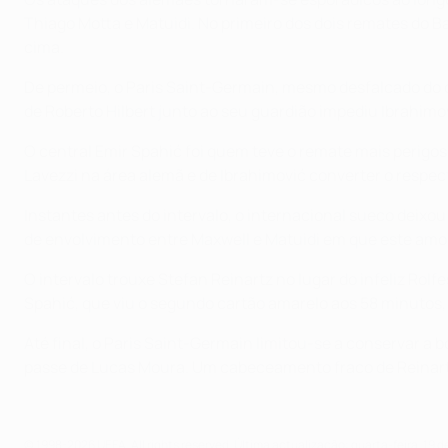
Thiago Motta e Matuidi. No primeiro dos dois remates do B
cima.
De permeio, o Paris Saint-Germain, mesmo desfalcado do d
de Roberto Hilbert junto ao seu guardião impediu Ibrahimo
O central Emir Spahić foi quem teve o remate mais perigos
Lavezzi na área alemã e de Ibrahimović converter o respec
Instantes antes do intervalo, o internacional sueco deix
de envolvimento entre Maxwell e Matuidi em que este amor
O intervalo trouxe Stefan Reinartz no lugar do infeliz Ro
Spahić, que viu o segundo cartão amarelo aos 58 minutos, 
Até final, o Paris Saint-Germain limitou-se a conservar a 
passe de Lucas Moura. Um cabeceamento fraco de Reinartz
© 1998-2026 UEFA. All rights reserved.
Última actualização: quarta-feira, 19 d