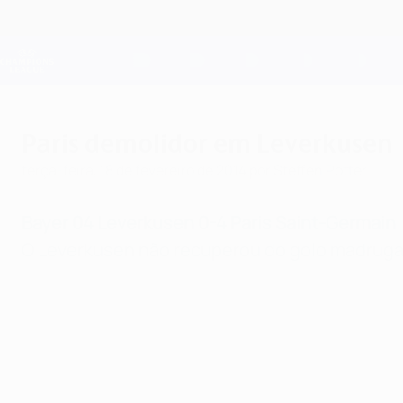
Saltar
para
o
Oficial da Champions League
conteúdo
Resultados em directo e Fantasy
principal
UEFA Champions League
Paris demolidor em Leverkusen
terça-feira, 18 de fevereiro de 2014
por Steffen Potter
Bayer 04 Leverkusen 0-4 Paris Saint-Germain
O Leverkusen não recuperou do golo madrugador