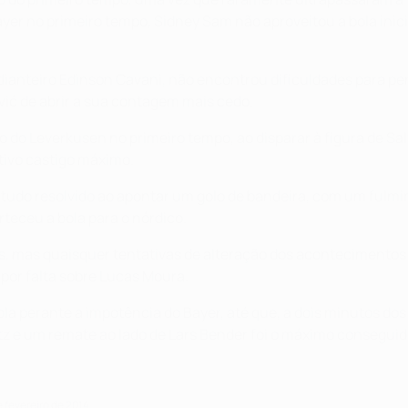
ayer no primeiro tempo, Sidney Sam não aproveitou a bola inic
ianteiro Edinson Cavani, não encontrou dificuldades para pe
vić de abrir a sua contagem mais cedo.
o do Leverkusen no primeiro tempo, ao disparar à figura de Sal
tivo castigo máximo.
ou tudo resolvido ao apontar um golo de bandeira, com um fulm
teceu a bola para o nórdico.
lfes, mas quaisquer tentativas de alteração dos aconteciment
por falta sobre Lucas Moura.
bola perante a impotência do Bayer, até que, a dois minutos do
 e um remate ao lado de Lars Bender foi o máximo conseguid
e fevereiro de 2014