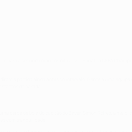
em para a segunda mão dos oitavos-de-final da UEFA Champio
cidiram a partida ainda antes do intervalo, frente a uma equi
nstantes da partida.
uma perda de bola do capitão do Bayer, Simon Rolfes, a meio-c
des com tranquilidade.
 do primeiro tempo, uma vez que raramente ultrapassaram a t