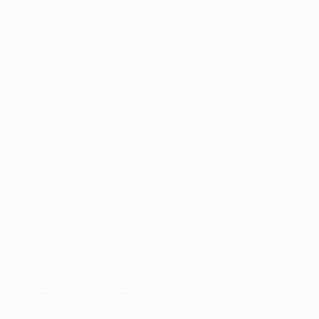
Leverkusen 0-4 Paris: a história em fotos
©AFP/Getty Images
O Paris Saint-Germain conseguiu uma confortável vantag
Princes, ao golear fora o Bayer 04 Leverkusen, por 4-0.
Um golo de Blaise Matuidi e dois de Zlatan Ibrahimović de
O suplente Yohann Cabaye selou o resultado nos últimos i
O jogo começou logo com o primeiro golo, que resultou de 
Marco Verratti e na cara de Bernd Leno bateu o guarda-re
Os ataques dos alemães tornaram-se esporádicos ao longo