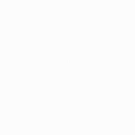
ns League, marcada para 12 de Março, no Parc des
pa que encontrou sempre muitas dificuldades de progressão.
ampo. Na sequência do lance, Matuidi foi isolado por
eia do meio-campo parisiense formada por Verratti,