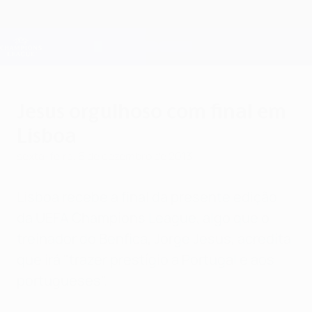
Saltar
para
o
Oficial da Champions League
Obtenha
conteúdo
Resultados em directo e Fantasy
principal
UEFA Champions League
Jesus orgulhoso com final em
Lisboa
sexta-feira, 6 de dezembro de 2013
Lisboa recebe a final da presente edição
da UEFA Champions League, algo que o
treinador do Benfica, Jorge Jesus, acredita
que irá "trazer prestígio a Portugal e aos
portugueses".