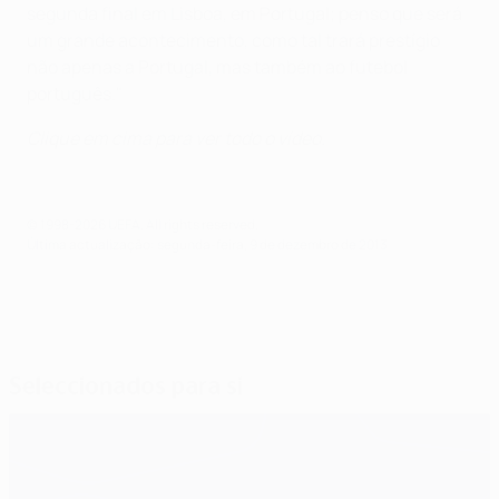
segunda final em Lisboa, em Portugal; penso que será
um grande acontecimento, como tal trará prestígio
não apenas a Portugal, mas também ao futebol
português."
Clique em cima para ver todo o vídeo.
© 1998-2026 UEFA. All rights reserved.
Última actualização: segunda-feira, 9 de dezembro de 2013
Seleccionados para si