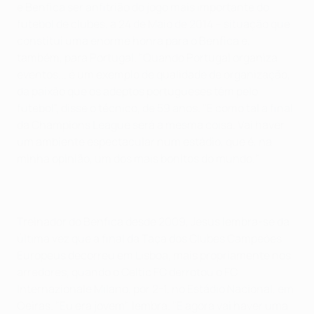
e Benfica ser anfitrião do jogo mais importante do
futebol de clubes, a 24 de Maio de 2014 – situação que
constitui uma enorme honra para o Benfica e,
também, para Portugal. "Quando Portugal organiza
eventos... é um exemplo de qualidade de organização,
da paixão que os adeptos portugueses têm pelo
futebol", disse o técnico, de 59 anos. "E como tal a final
da Champions League será a mesma coisa. Vai haver
um ambiente espectacular num estádio, que é, na
minha opinião, um dos mais bonitos do mundo."
Treinador do Benfica desde 2009, Jesus lembra-se da
última vez que a final da Taça dos Clubes Campeões
Europeus decorreu em Lisboa, mais propriamente nos
arredores, quando o Celtic FC derrotou o FC
Internazionale Milano, por 2-1, no Estádio Nacional, em
Oeiras. "Eu era jovem", lembra. "E agora vai haver uma