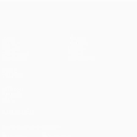
UEFA Champions League
Jogos
Equipas
UEFA.tv
Notícias
Sorteios
História
Passatempos
Sobre
Estatísticas
Loja (clubes)
VISITE
TAMBÉM
UEFA.com
Fundação
UEFA
SIGA-NOS EM
Descarregue a app oficial