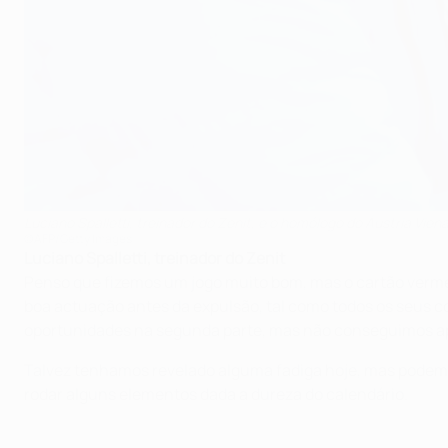
Luciano Spalletti, treinador do Zenit, e o homólogo do Áustria Vi
©AFP/Getty Images
Luciano Spalletti, treinador do Zenit
Penso que fizemos um jogo muito bom, mas o cartão vermelh
boa actuação antes da expulsão, tal como todos os seu
oportunidades na segunda parte, mas não conseguimos ap
Talvez tenhamos revelado alguma fadiga hoje, mas podem
rodar alguns elementos dada a dureza do calendário.