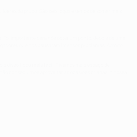
 líderes do grupo. São seis jogos e temos de somar mais
 Foi importante para nós obter um ponto, depois de uma
am jogadores que nos causaram imensos problemas. Admito
is disso ficou mais fácil. Tivemos mais espaço de
não conseguimos aproveitar as ocasiões criadas. A nossa