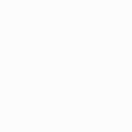
s. Ainda assim, acredito que podemos jogar ao mesmo nível dos
stamos ao nível dessa missão.
 mostraram o porquê dessa confiança com a actuação de hoje.
ório que o Zenit tem uma equipa fantástica. Hulk e Danny for
 ter perdido um jogador por expulsão. Mas reconheço que depo
felizmente faltou-nos o último passe em alguns momentos e 
to.
e outubro de 2013