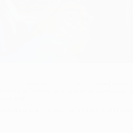
ena, Nenad Bjelica, cumprimentam-se
o [visto por Axel Witsel pouco antes do intervalo] teve influ
s companheiros. Tentámos atacar e não mostrámos medo dos 
roveitá-las.
os recuperar e ser um grupo unido novamente. A minha equip