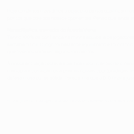
Hoje tornámos mais difícil o objectivo de nos qualificarmo
pontos que dois dos nossos oponentes. Penso que ainda e
Nenad Bjelica, treinador do Áustria Viena
Tenho 100% de confiança na minha equipa, e os jogadores
semana difícil. O jogo foi bastante equilibrado e foi not
que tivemos sorte em alguns momentos.
A nossa actuação estava a ser boa mesmo antes de o Zenit
manobra e começámos a criar as nossas oportunidades. In
defesa mostrou-se sólida. Parece-me que o 0-0 final é jus
© 1998-2026 UEFA. All rights reserved.
Última actualização: quarta-feira, 2 d