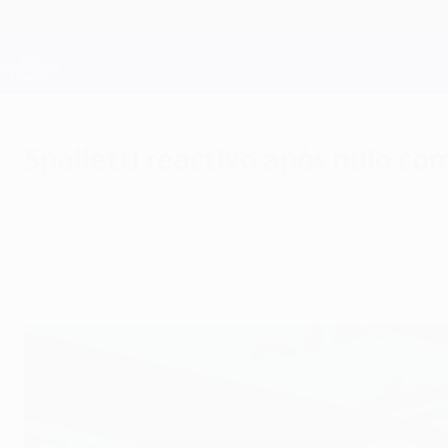
Saltar
para
o
Oficial da Champions League
conteúdo
Resultados em directo e Fantasy
principal
UEFA Champions League
Spalletti reactivo após nulo co
terça-feira, 1 de outubro de 2013
Luciano Spalletti diz que a confiança não fic
derrotar em casa o satisfeito Áustria Viena.