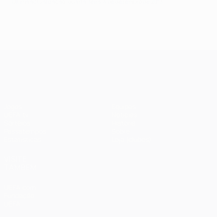
Última actualização: quarta-feira, 4 de dezembro de 2013
UEFA Champions League
Jogos
Equipas
UEFA.tv
Notícias
Sorteios
História
Passatempos
Sobre
Estatísticas
Loja (clubes)
VISITE
TAMBÉM
UEFA.com
Fundação
UEFA