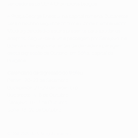
vencedores da UEFA Champions League.
A Praça George Enescu, na capital romena, Bucareste,
será o destino seguinte do troféu, onde o embaixador
Miodrag Belodedici estará presente para saudar os
adeptos. Seguir-se-á uma passagem por Sarajevo, na
Bósnia e Herzegovina, antes da derradeira paragem
desta digressão de Outono, em Sófia, capital da
Bulgária.
Calendário da digressão do troféu
Berlim: 20–22 de Setembro
Budapeste: 27–29 de Setembro
Bucareste: 4–6 de Outubro
Sarajevo: 11–13 de Outubro
Sófia: 18–20 de Outubro
© 1998-2026 UEFA. All rights reserved.