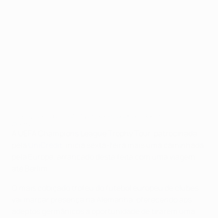
Trophy Tour da UEFA Champions League – Berlim
©Getty Images
A UEFA Champions League Trophy Tour, patrocinada
pela
UniCredit
, inicia sexta-feira mais uma caminhada
pela Europa, arrancado desta feita com uma viagem
até Berlim.
O mais cobiçado troféu do futebol europeu de clubes
vai marcar presença na Alemanha, oferecendo aos
adeptos germânicos a oportunidade de tirarem uma