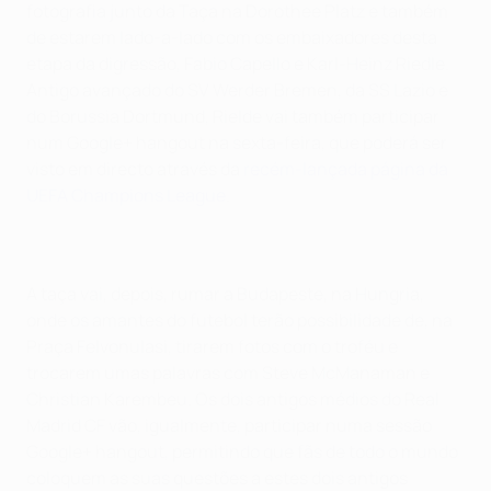
fotografia junto da Taça na Dorothee Platz e também
de estarem lado-a-lado com os embaixadores desta
etapa da digressão, Fabio Capello e Karl-Heinz Riedle.
Antigo avançado do SV Werder Bremen, da SS Lazio e
do Borussia Dortmund, Rielde vai também participar
num Google+ hangout na sexta-feira, que poderá ser
visto em directo através da
recém-lançada página da
UEFA Champions League
.
A taça vai, depois, rumar a Budapeste, na Hungria,
onde os amantes do futebol terão possibilidade de, na
Praça Felvonulasi, tirarem fotos com o troféu e
trocarem umas palavras com Steve McManaman e
Christian Karembeu. Os dois antigos médios do Real
Madrid CF vão, igualmente, participar numa sessão
Google+ hangout, permitindo que fãs de todo o mundo
coloquem as suas questões a estes dois antigos