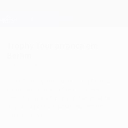
Saltar
para
o
Oficial da Champions League
Obtenha
conteúdo
Resultados em directo e Fantasy
principal
UEFA Champions League
Trophy Tour arranca em
Berlim
segunda-feira, 16 de setembro de 2013
O UEFA Champions League Trophy Tour,
patrocinado pela UniCredit, inicia a
caminhada pela Europa em Berlim, antes
de passar por Budapeste, Bucareste,
Sarajevo e Sófia.