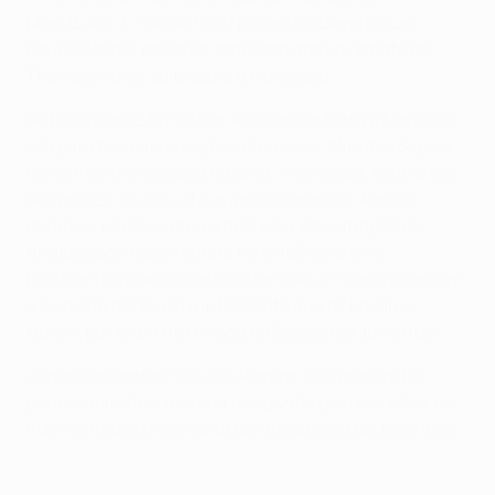
Mandžukić. E não se ficou por aqui o Bayern que,
pouco depois, podia ter ampliado, mas o remate de
Thomas Müller saiu sobre o travessão.
Antonio Conte faz entrar Alessandro Matri e Mauricio
Isla para ter mais soluções ofensivas. Minutos depois
Mirko Vučinić recebeu na área, mas Neuer, lesto a sair
dos postes, roubou-lhe o golo do empate. Aos 80
minutos, Müller voltou a aparecer em situação de
finalização, mas o remate forte falhou o alvo,
mostrando na ansiedade do remate um contraste com
a exibição tranquila e inteligente que os bávaros
faziam por exibir no relvado do Estádio da Juventus.
Já nos descontos, Claudio Pizarro, que entrara há
poucos minutos, marcou o segundo golo dos bávaros,
num remate à meia-volta dentro da área da Juventus.