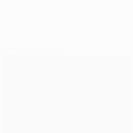
© 1998-2026 UEFA. All rights reserved.
Última actualização: quinta-feira, 11 de abril de 2013
Seleccionados para si