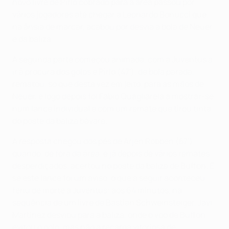
novo livre de Pirlo cobrado para a área passou por
vários jogadores até chegar a Leonardo Bonucci que,
na ânsia de marcar, acabou por desvia a bola de Neuer
e da baliza.
A segunda parte começou animada, com a Juventus a
ir à procura dos golos e Pirlo (47'), de bola parada,
rematou, só que desta vez em jeito, para as mãos de
Neuer, e logo depois foi Fabio Quagliarela a mostrar-se
num lance individual e com um remate que tirou tinta
do poste da baliza bávara.
A resposta chegou dos pés de Arjen Robben (57')
quando, de fora da área, e já depois de vários remates
desperdiçados, acertou no poste da baliza de Buffon. E
se este lance foi um aviso, o que a seguir aconteceu
feriu de morte a Juventus: aos 64 minutos, na
sequência de um livre de Bastian Schweinsteiger, Javi
Martinez desviou para a baliza, onde o voo de Buffon
evitou o golo, mas não a recarga vitoriosa de