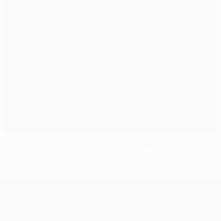
Ronaldo salva Real frente ao Galatasaray
UEFA Champions League