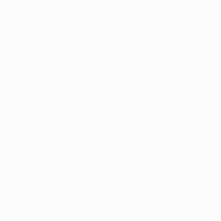
sua linha avançada a primeira barreira à tentativa de
construção por parte da Juventus. E o empenho foi tão
grande que Mandžukić, aos sete minutos, viu um
amarelo e viu-se impedido de jogar na primeira mão da
meia-final.
Ainda assim, o avançado internacional croata esteve
em foco pouco depois ao emendar para fora já na
pequena área uma assistência da direita de Franck
Ribéry. A Juventus revelava-se lenta e só de bola
parada criou perigo (23), num lance que Andrea Pirlo
cobrou com força e os punhos de Manuel Neuer
afastaram para longe.
David Alaba quis repetir a façanha de Munique, aos 39
minutos, mas o remate espontâneo de fora da área foi
defendido por Gianluigi Buffon. No minuto seguinte,