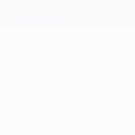
Saltar
para
o
Oficial da Champions League
Obtenha
conteúdo
Resultados em directo e Fantasy
principal
UEFA Champions League
Bayern vence em Turim e
afasta Juve
quarta-feira, 10 de abril de 2013
Juventus 0-2 FC Bayern
München
(total: 0-
4)
Um golo de Mandžukić e outro de Pizarro
fizeram o Bayern repetir o resultado da
primeira mão e seguir para as meias-finais.