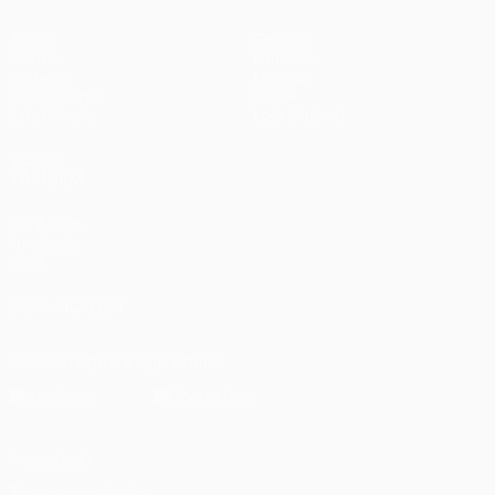
Jogos
Equipas
UEFA.tv
Notícias
Sorteios
História
Passatempos
Sobre
Estatísticas
Loja (clubes)
VISITE
TAMBÉM
UEFA.com
Fundação
UEFA
SIGA-NOS EM
Descarregue a app oficial
Privacidade
Termos e condições