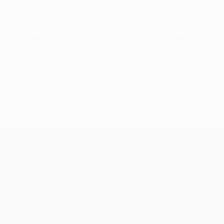
do Shakhtar e participou em dois desafios da UEFA Champions 
primeira mão dos oitavos-de-final na Ucrânia ter terminado 
março de 2013
Equipas
Notícias
História
Sobre
Loja (clubes)