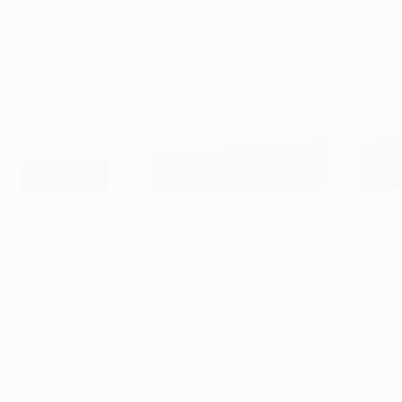
Marko Dević está de regresso ao Metalist depois de ter deixado o 
©FC Metalist Kharkiv
Marko Dević, que no início desta época foi contratado pelo
O avançado, que marcou dois golos em 29 internacionaliz
quatro anos. "Marko é de novo nosso jogador", confirmou o
desejoso de garantir esta contratação".
Dević nasceu na Sérvia e chegou à Ucrânia em 2005 para jo
atacante, de 29 anos, marcou 64 golos em 148 jogos do ca