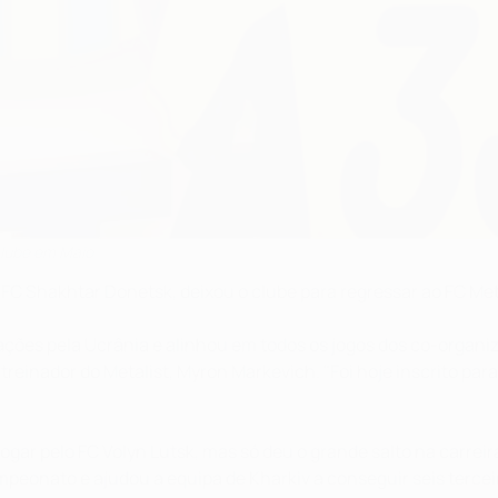
clube em Maio
 FC Shakhtar Donetsk, deixou o clube para regressar ao FC Meta
ações pela Ucrânia e alinhou em todos os jogos dos co-organ
 treinador do Metalist, Myron Markevich. "Foi hoje inscrito pa
gar pelo FC Volyn Lutsk, mas só deu o grande salto na carreira
mpeonato e ajudou a equipa de Kharkiv a conseguir seis terce