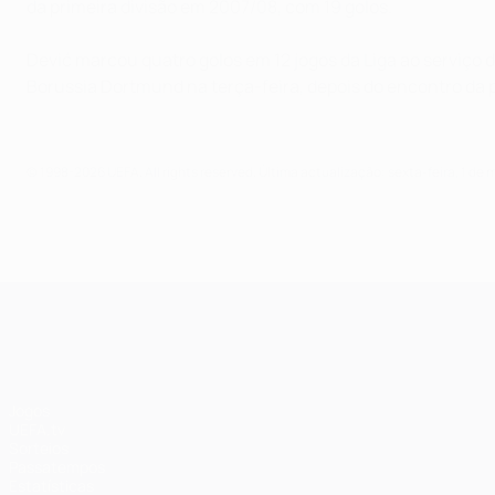
da primeira divisão em 2007/08, com 19 golos.
Dević marcou quatro golos em 12 jogos da Liga ao serviço 
Borussia Dortmund na terça-feira, depois do encontro da 
© 1998-2026 UEFA. All rights reserved.
Última actualização: sexta-feira, 1 de 
UEFA Champions League
Jogos
UEFA.tv
Sorteios
Passatempos
Estatísticas