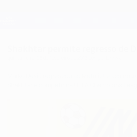
Saltar
para
o
Oficial da Champions League
conteúdo
Resultados em directo e Fantasy
principal
UEFA Champions League
Shakhtar permite regresso de D
quinta-feira, 28 de fevereiro de 2013
por Igor Linnyk
Marko Dević regressou ao Metalist e assinou u
Shakhtar e competir na UEFA Champions Leag