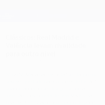
Saltar
para
o
Oficial da Champions League
Obtenha
conteúdo
Resultados em directo e Fantasy
principal
UEFA Champions League
Clássicos: Real Madrid e
Valência levam rivalidade
para outro nível
quinta-feira, 10 de janeiro de 2013
Steve McManaman recorda "um daqueles
dias em que tudo parece correr de feição",
quando apontou um dos golos numa
exibição convincente do Real Madrid na
final da UEFA Champions League de 2000.