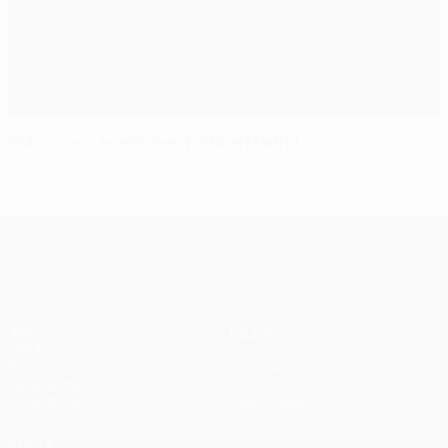
Clássicos: Leverkusen 1-2 Real Madrid
UEFA Champions League
Jogos
Equipas
UEFA.tv
Notícias
Sorteios
História
Passatempos
Sobre
Estatísticas
Loja (clubes)
VISITE