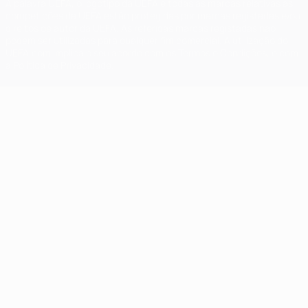
A palavra UEFA, o logótipo da UEFA e todas as marcas relativas às
competições da UEFA estão protegidas por marcas registadas e/ou
direitos de autor da UEFA. As referidas marcas registadas não
podem ser utilizadas para qualquer fim comercial. A utilização do
UEFA.com implica o seu acordo com os Termos e Condições, e com
a Política de Privacidade.