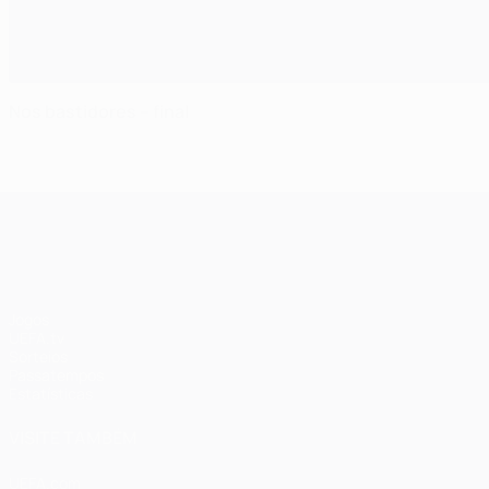
Nos bastidores – final
UEFA Champions League
Jogos
UEFA.tv
Sorteios
Passatempos
Estatísticas
VISITE TAMBÉM
UEFA.com