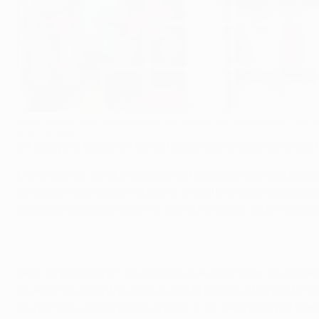
Mario Gomez festeja o primeiro golo da partida juntamente com Xh
©Getty Images
O FC Bayern München garantiu o primeiro lugar do Grupo F
Mario Gomez, um dos goleadores na edição da prova da époc
pensavam que o jogo iria correr a seu favor com a expulsã
expulsão do defesa do BATE, Denis Polyakov, deram ao Baye
Sem surpresa foram os alemães que assumiram as despesas d
No entanto, o contra-ataque do BATE que surtira efeito na 
seu remate, já com pouco ângulo, a ser defendido por Man