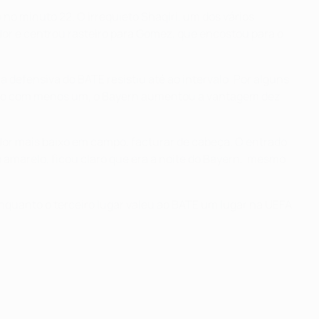
no minuto 22. O irrequieto Shaqiri, um dos vários
dor e centrou rasteiro para Gomez, que encostou para o
 defensiva do BATE resistiu até ao intervalo. Por alguns
mesmo com menos um, o Bayern aumentou a vantagem dez
ador mais baixo em campo, facturar de cabeça. O entrado
 amarelo, ficou claro que era a noite do Bayern, mesmo
enquanto o terceiro lugar valeu ao BATE um lugar na UEFA