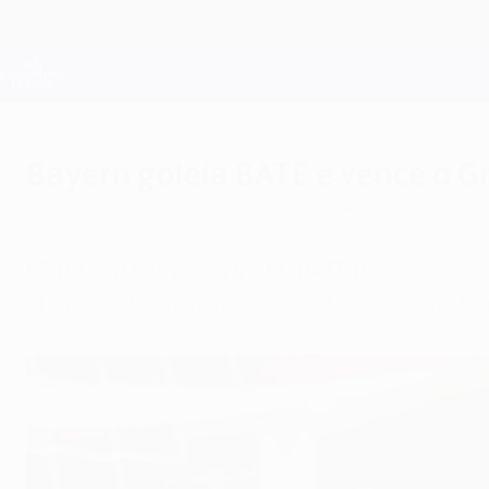
Saltar
para
o
Oficial da Champions League
conteúdo
Resultados em directo e Fantasy
principal
UEFA Champions League
Bayern goleia BATE e vence o G
quarta-feira, 5 de dezembro de 2012
por Andy James
FC Bayern München 4-1 FC BATE Borisov
Xherdan Shaqiri marcou e destacou-se em Mun