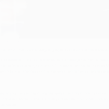
erdan Shaqiri
 da UEFA Champions League graças a uma vitória clara sobre 
a passada, colocou os líderes da Bundesliga na frente, result
o de Jérôme Boateng no minuto 51, mas os tentos de Thomas Mül
rn três importantes pontos, havendo ainda tempo ainda para o
o jogo desde o apito inicial, sendo de Toni Kroos o primeiro
vitória em Minsk, voltava a criar problemas, com Vitali Rodion
uel Neuer.