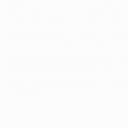
Mas pedir ao Bayern para vir ao seu encontro revelou-se d
jogadores que beneficiou da rotatividade dada por Jupp He
fundo das redes, marcando na sua estreia a titular na prov
Os jogadores do Bayern procuraram o golo, com Kroos a rece
instantes, ficou a ideia que o jogo iria mudar quando B
minutos depois, quando Müller concretizou após bom lanc
O termo "troca de papéis" aplicou-se na perfeição no terc
Alaba teria tempo para marcar o seu primeiro tento na UE
depois de Filipenko ter batido Neuer já perto do final.
O finalista vencido da época passada vai assim evitar os 
Europa League.
© 1998-2026 UEFA. All rights reserved.
Última actualização: quinta-feira, 6 d