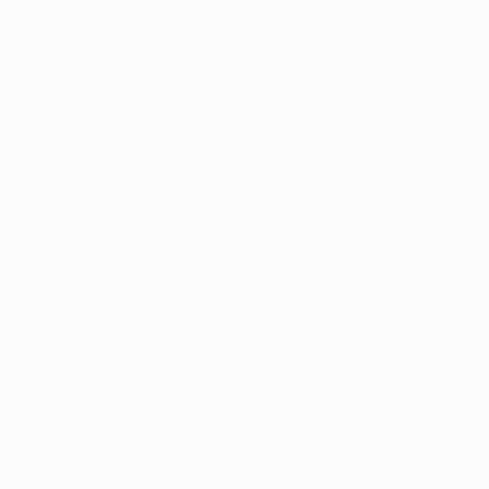
emasiadamente perigoso para os visitantes, que pagaram caro 
ynckes para jogar de início, levou a melhor sobre o seu marca
a.
ber bolas à entrada da área para visar a baliza, mas a muralha
oateng foi expulso por dar uma joelhada em Kontsevoi, mas, 
e de Bastian Schweinsteiger.
eiro golo do Bayern, quando Gomez cruzou para Shaqiri, o jog
FA Champions League e, quando Polyakov viu o segundo cartão
vencedores dos outros grupos no sorteio dos oitavos-de-final, 
e dezembro de 2012