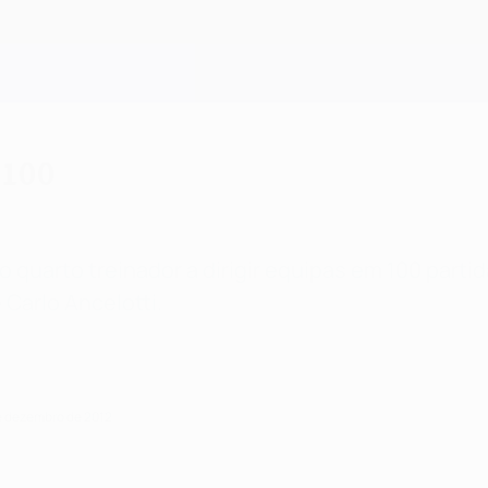
 100
o quarto treinador a dirigir equipas em 100 par
Carlo Ancelotti.
de dezembro de 2012