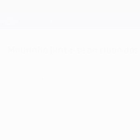
Saltar
para
o
Oficial da Champions League
conteúdo
Resultados em directo e Fantasy
principal
UEFA Champions League
Mourinho junta-se ao clube dos
sábado, 1 de dezembro de 2012
Na quinta jornada, José Mourinho tornou-se n
exemplos de Alex Ferguson, Arsène Wenger e 
100
© 1998-2026 UEFA. All rights reserved.
Última actualização: quinta-feira, 13 