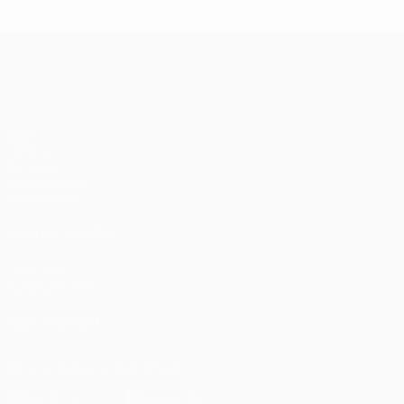
UEFA Champions League
Jogos
UEFA.tv
Sorteios
Passatempos
Estatísticas
VISITE TAMBÉM
UEFA.com
Fundação UEFA
SIGA-NOS EM
Descarregue a app oficial