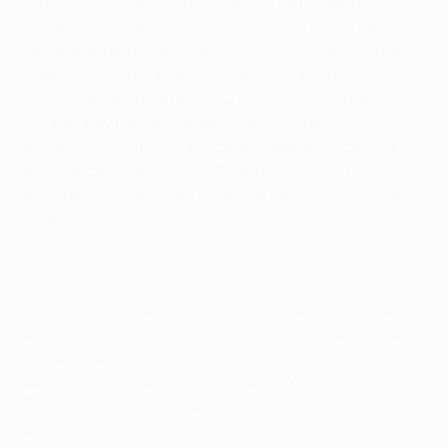
todos os cinco golos dos "cimbom" na presente
campanha europeia, incluindo um "hat-trick" na
jornada anterior frente ao CFR 1907 Cluj – desviou de
cabeça o canto cobrado por Selçuk İnan aos oito
minutos da segunda parte. O primeiro triunfo do
Galatasaray para as competições europeias em casa
em quase três anos significa que apenas necessitam
de alcançar o mesmo resultado que o Cluj na
derradeira jornada para se apurar para os oitavos-de-
final.
Qualquer ideia que o United poderia surgir intimidado
pelo caloroso ambiente do estádio de Istambul ficou
dissipada pelo seu início confiante. Haviam passado
apenas dois minutos quando Danny Welbeck serviu
Tom Cleverley, mas Felipe Melo impediu com o seu
posicionamento que o remate do médio inglês saísse