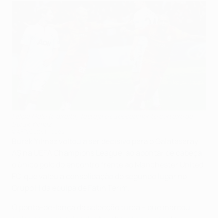
Felipe Melo (à direita) festeja o cabeceamento certeiro de
Burak Yılmaz
©AFP/Getty Images
Burak Yılmaz voltou a ser decisivo para o Galatasaray
AŞ na UEFA Champions League, ao apontar de cabeça
o único golo do encontro frente ao Manchester United
FC, que valeu a consolidação do segundo lugar no
Grupo H da equipa de Fatih Terim.
O ponta-de-lança da selecção turca – que marcou