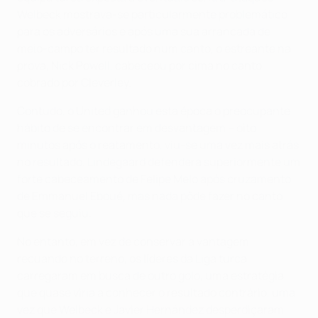
Welbeck mostrava-se particularmente problemático
para os adversários e após uma sua arrancada de
meio-campo ter resultado num canto, o estreante na
prova, Nick Powell, cabeceou por cima no canto
cobrado por Cleverley.
Contudo, o United ganhou esta época o preocupante
hábito de se encontrar em desvantagem – oito
minutos após o reatamento, viu-se uma vez mais atrás
no resultado. Lindegaard defendera superiormente um
forte cabeceamento de Felipe Melo após cruzamento
de Emmanuel Eboué, mas nada pôde fazer no canto
que se seguiu.
No entanto, em vez de conservar a vantagem
recuando no terreno, os líderes da Liga turca
carregaram em busca de outro golo, uma estratégia
que quase viria a conhecer o resultado contrário, uma
vez que Welbeck e Javier Hernández desperdiçaram