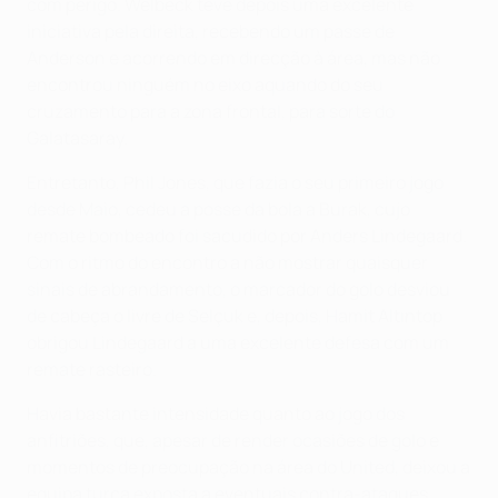
com perigo. Welbeck teve depois uma excelente
iniciativa pela direita, recebendo um passe de
Anderson e acorrendo em direcção à área, mas não
encontrou ninguém no eixo aquando do seu
cruzamento para a zona frontal, para sorte do
Galatasaray.
Entretanto, Phil Jones, que fazia o seu primeiro jogo
desde Maio, cedeu a posse da bola a Burak, cujo
remate bombeado foi sacudido por Anders Lindegaard.
Com o ritmo do encontro a não mostrar quaisquer
sinais de abrandamento, o marcador do golo desviou
de cabeça o livre de Selçuk e, depois, Hamit Altıntop
obrigou Lindegaard a uma excelente defesa com um
remate rasteiro.
Havia bastante intensidade quanto ao jogo dos
anfitriões, que, apesar de render ocasiões de golo e
momentos de preocupação na área do United, deixou a
equipa turca exposta a eventuais contra-ataques.