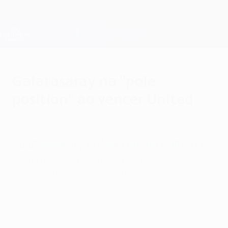
Saltar
para
o
Oficial da Champions League
Obtenha
conteúdo
Resultados em directo e Fantasy
principal
UEFA Champions League
Galatasaray na "pole
position" ao vencer United
terça-feira, 20 de novembro de 2012
por Dirk Vermeiren
Galatasaray AŞ 1-0 Manchester United FC
O quinto golo na Europa de Burak Yılmaz
deu aos turcos um triunfo vital para a
consolidação do segundo lugar do Grupo
H.