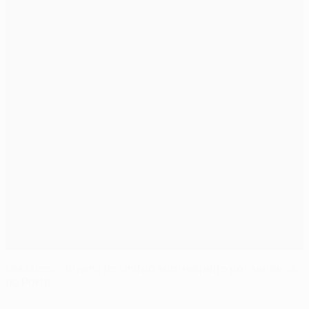
Clássicos: Jovens do United sem respeito por seniores
do Porto