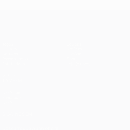
UEFA Champions League
Jogos
Equipas
UEFA.tv
Notícias
Sorteios
História
Passatempos
Sobre
Estatísticas
Loja (clubes)
VISITE
TAMBÉM
UEFA.com
Fundação
UEFA
SIGA-NOS EM
Descarregue a app oficial