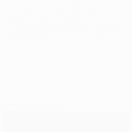
uma oportunidade de superioridade numérica. Depois,
foi Lindegaard quem negou o segundo golo ao
Galatasaray ao desviar o poderoso remate de Hamit
contra a trave. O resultado manter-se-ia para gáudio
dos 50 mil ruidosos adeptos, que assim festejaram
uma famosa vitória.
© 1998-2026 UEFA. All rights reserved.
Última actualização: quarta-feira, 21 de novembro de 2012
Seleccionados para si