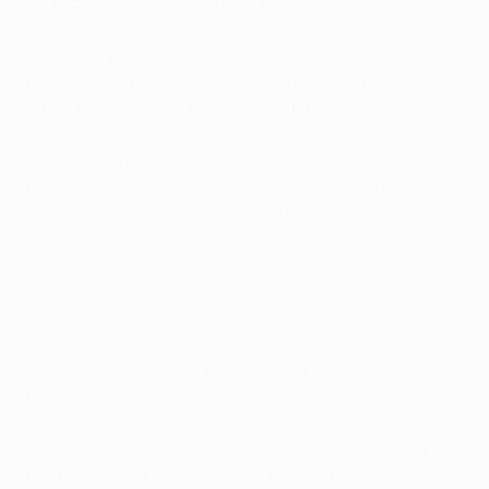
O lance seguinte também foi protagonizado pelos
catalães, com Cesc Fàbregas, aos 17 minutos, a falhar
a recarga a um primeiro remate de Iniesta muito bem
defendido por Čech, que teve resposta num forte
remate de Juan Mata por cima da baliza de Víctor
Valdés. Aos 26 minutos, o antigo capitão do Arsenal FC
voltou a ficar perto do golo, mas o seu remate, após
desenvencilhar-se de Cahill, foi defendido por Čech.
Lionel Messi teve, depois, um cabeceamento em que
proporcionou nova excelente intervenção do guarda-
redes checo.
E, depois de Fàbregas ter falhado novo golo – Ashley
Cole evitou sobre a linha de golo que a bola entrasse –
foi o Chelsea quem acabou por abrir o activo. Já em
período de descontos, Frank Lampard desarmou Messi
e lançou Ramires pelo lado esquerdo. O ex-benfiquista
entrou em velocidade na área e cruzou de pé esquerdo
para o centro, à procura de Drogba. O marfinense não