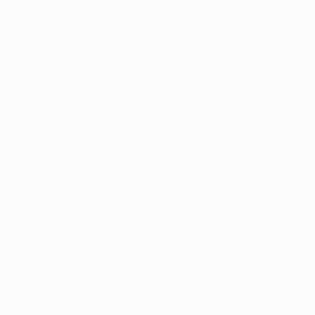
Depois de o Barça ter estado por quatro vezes perto de
marcar, por intermédio de Alexis Sánchez e de Cesc
Fàbregas, o primeiro a acertar na trave e o segundo em
três ocasiões, foi mesmo o Chelsea quem partiu para o
intervalo a vencer, graças a um tento de Drogba na
derradeira jogada do primeiro tempo. Depois, e até final
do encontro, foi valendo Čech e a sua defesa ao
conjunto de Londres, que ainda viu Pedro Rodríguez
acertar no poste na última jogada do desafio.
A primeira ocasião de golo flagrante pertenceu, aos
nove minutos, ao Barcelona e a Alexis Sánchez. Após
um passe por alto de Andrés Iniesta para as costas da
defesa (com Gary Cahill no lugar de David Luiz, que se
lesionou no fim-de-semana, durante a meia-final da
Taça de Inglaterra), o chileno isolou-se perante Petr
Čech, mas o seu chapéu foi devolvido pela trave.