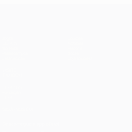
UEFA Champions League
Jogos
Equipas
UEFA.tv
Notícias
Sorteios
História
Passatempos
Sobre
Estatísticas
Loja (clubes)
VISITE
TAMBÉM
UEFA.com
Fundação
UEFA
SIGA-NOS EM
Descarregue a app oficial