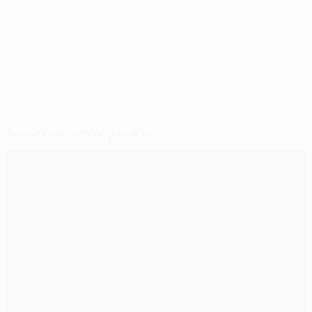
© 1998-2026 UEFA. All rights reserved.
Última actualização: quinta-feira, 19 de abril de 2012
Seleccionados para si