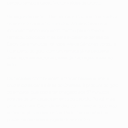
perdeu tempo e bateu Víctor Valdés de pronto.
Na segunda parte, o Barcelona voltou a entrar melhor
no encontro e aos 50 minutos, Adriano teve uma
incursão flanco esquerdo, flectiu para o meio e
rematou colocado, mas para excelente defesa de
Čech. Seis minutos volvidos, Alexis Sánchez voltou a
ficar perto do golo, com um remate já na pequena-
área, após sensacional passe de Fàbregas, a sair ao
lado.
Os catalães continuaram a trocar passes e, até, a
cruzar bolas para a área do Chelsea, à procura do golo
do empate, que podia ter chegado aos 87 minutos,
através de um cabeceamento do capitão Puyol, mas,
uma vez mais, Čech defendeu com mestria, tudo isto
antes de, já nos descontos, Pedro ter rematado ao
poste, na derradeira jogada do encontro.