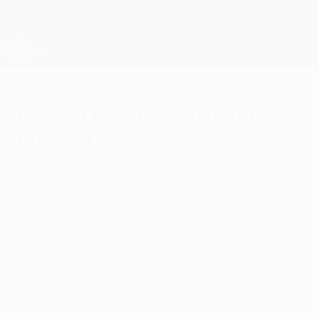
Saltar
para
o
Oficial da Champions League
Obtenha
conteúdo
Resultados em directo e Fantasy
principal
UEFA Champions League
Drogba decide a favor do
Chelsea
quarta-feira, 18 de abril de 2012
Chelsea FC 1-0 FC Barcelona
O golo de Didier Drogba deixou os "blues"
em vantagem, num jogo em que Alexis
Sánchez e Pedro Rodríguez acertaram nos
ferros para o Barça.