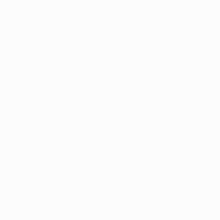
Retrospectiva: Leverkusen - Barcelona
©Getty Images
O Bayer 04 Leverkusen vai receber o FC Barcelona na prim
quartos-de-final da UEFA Champions League na última dé
• Os actuais campeões europeus marcaram uma média de quat
frente dos espanhóis do Valencia CF na fase de grupos.
Encontros anteriores
• O Leverkusen nunca tinha defrontado adversários espan
troféu. Milton Tita marcou o único golo da eliminatória 
treinada por Erich Ribbeck viria a bater o RCD Espanyol na f