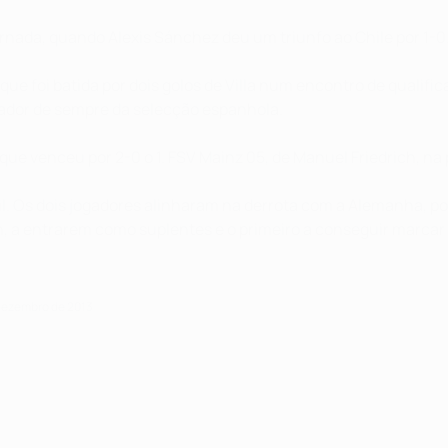
rnada, quando Alexis Sánchez deu um triunfo ao Chile por 1-0
que foi batida por dois golos de Villa num encontro de qualif
ador de sempre da selecção espanhola.
 que venceu por 2-0 o 1. FSV Mainz 05, de Manuel Friedrich, n
il. Os dois jogadores alinharam na derrota com a Alemanha, 
n, a entrarem como suplentes e o primeiro a conseguir marcar
 dezembro de 2013