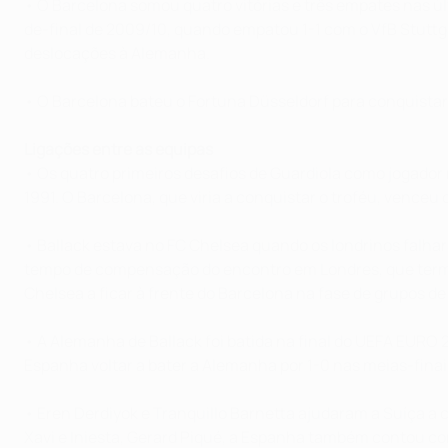
• O Barcelona somou quatro vitórias e três empates nas últ
de-final de 2009/10, quando empatou 1-1 com o VfB Stuttgar
deslocações à Alemanha.
• O Barcelona bateu o Fortuna Düsseldorf para conquista
Ligações entre as equipas
• Os quatro primeiros desafios de Guardiola como jogador
1991. O Barcelona, que viria a conquistar o troféu, venceu
• Ballack estava no FC Chelsea quando os londrinos falh
tempo de compensação do encontro em Londres, que termin
Chelsea a ficar à frente do Barcelona na fase de grupos d
• A Alemanha de Ballack foi batida na final do UEFA EURO 
Espanha voltar a bater a Alemanha por 1-0 nas meias-fin
• Eren Derdiyok e Tranquillo Barnetta ajudaram a Suíça a c
Xavi e Iniesta, Gerard Piqué, a Espanha também contou com