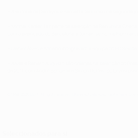
• A euforia de Derdiyok e Barnetta terminou na segunda jo
• Michal Kadlec fez parte da selecção da República Checa 
com o avançado do Barcelona a tornar-se no melhor marc
• Daniel Alves e Adriano integravam a equipa do FC Sevilla
• Alves e Renato Augusto são colegas na selecção do Bras
de 2011, com André Schürrle e Simon Rolfes, do Leverkuse
© 1998-2026 UEFA. All rights reserved.
Última actualização: sexta-feira, 6 de
Seleccionados para si