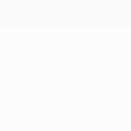
Saltar
para
o
Oficial da Champions League
conteúdo
Resultados em directo e Fantasy
principal
UEFA Champions League
Leverkusen quer travar o Barce
segunda-feira, 2 de janeiro de 2012
O Bayer Leverkusen venceu os três jogos da f
dificuldades frente ao Barcelona.