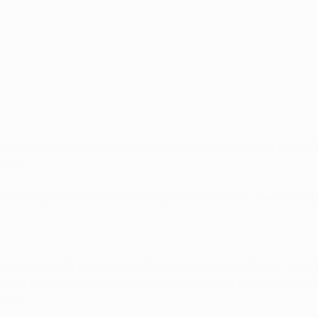
eira mão dos oitavos-de-final e não poderia encontrar um ob
cada.
ro golos por jogo na condição de visitantes, o que dificulta
hóis até medir forças com o Barcelona nos quartos-de-final 
a Andoni Zubizarreta, que actualmente é director desportivo 
inal.