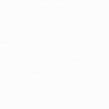
o em Leverkusen, em 2001. A última visita foi nos oitavos-
oito vitórias, dez empates e cinco derrotas nas
 Hansa Rostock e ao 1. FC Kaiserslautern, no Outono de
2008/09 devido a um golo marcado por Iniesta no final do
 devido aos golos marcador fora. Ballack ajudou o
 uma empate a dois golos na Catalunha.
bregas. Um cabeceamento certeiro de Puyol permitiu à
o jogo de estreia na África do Sul. Para além de Puyol,