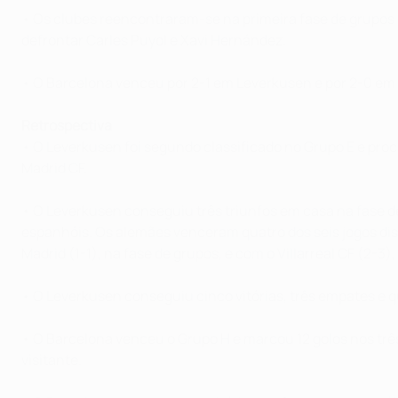
• Os clubes reencontraram-se na primeira fase de grupos
defrontar Carles Puyol e Xavi Hernández.
• O Barcelona venceu por 2-1 em Leverkusen e por 2-0 em 
Retrospectiva
• O Leverkusen foi segundo classificado no Grupo E e procu
Madrid CF.
• O Leverkusen conseguiu três triunfos em casa na fase de
espanhóis. Os alemães venceram quatro dos seis jogos di
Madrid (1-1), na fase de grupos, e com o Villarreal CF (2-3)
• O Leverkusen conseguiu cinco vitórias, três empates e 
• O Barcelona venceu o Grupo H e marcou 12 golos nos trê
visitante.