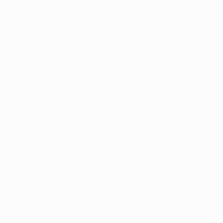
2-1 perante os seus adeptos, com Michael Ballack a
 Xavi e Andrés Iniesta jogaram pelos "blaugrana".
 quando foi finalista, mas não evitou o triunfo do Real
 tem motivos para temer o embate com adversários
 duas excepções foram os embates com o Club Atlético de
rrota nos últimos nove desafios europeus na condição de