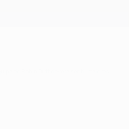
Obtenha
uipa de Robin Dutt deverá sentir maiores