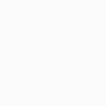
stáculo maior no caminho para a primeira presença nos
 ainda mais a tarefa da equipa de Robin Dutt, que ficou à
da Taça UEFA de 1987/88, a época em que conquistou o
do Barcelona, na segunda mão em Camp Nou. A equipa