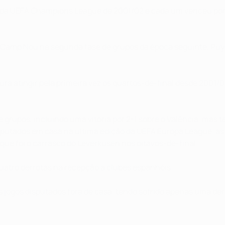
 da UEFA Champions League de 2001/02 e cada um venceu por 
Camp Nou na segunda fase de grupos da época seguinte. Puyol,
ra atingir pela primeira vez os quartos-de-final desde 2001/02,
 grupos, incluindo uma vitória por 2-1 sobre o Valência, mas
sputados em casa na última edição da UEFA Europa League, as
, que foi o carrasco do Leverkusen nos oitavos-de-final.
quatro derrotas na recepção a clubes espanhóis.
s jogos disputados fora de casa, tendo sofrido apenas uma de