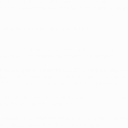
imas sete deslocações à Alemanha, o último desaire foi sofrid
t e seguiu em frente com um total 5-1. Os catalães totalizam 
r a Taça dos Vencedores das Taças em 1979.
 na prova rainha das competições europeias foram frente ao FC
 os jogos em casa e foi batido nos embates na Alemanha.
aram a passagem às meias-finais da UEFA Champions League de 
ou com 1-1 no marcador, e levou ao apuramento do Barcelona
e 2006/07 graças a uma vitória por 1-0 em Stamford Bridge e a
2008, por 1-0, pela Espanha de Puyol, Xavi, Iniesta e Cesc Fà
ais do Campeonato do Mundo de 2010.
onseguir um surpreendente triunfo, por 1-0, sobre a Espanha, n
 Sergio Busquets, David Villa e Pedro Rodríguez.