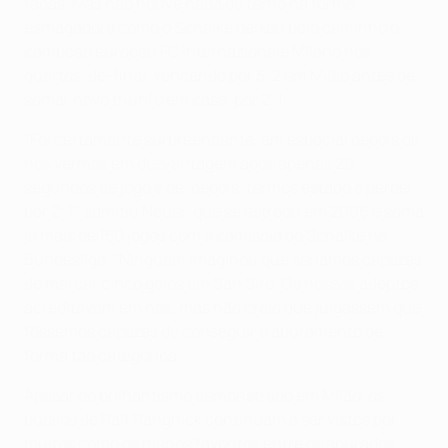
fadas. Mas não houve nada de terno na forma
esmagadora como o Schalke deixou pelo caminho o
campeão europeu FC Internazionale Milano nos
quartos-de-final, vencendo por 5-2 em Milão antes de
somar novo triunfo em casa, por 2-1.
"Foi certamente surpreendente, em especial depois de
nos vermos em desvantagem após apenas 20
segundos de jogo e de, depois, termos estado a perder
por 2-1", admitiu Neuer, que se estreou em 2006 e soma
já mais de 150 jogos com a camisola do Schalke na
Bundesliga. "Ninguém imaginou que seríamos capazes
de marcar cinco golos em San Siro. Os nossos adeptos
acreditavam em nós, mas não creio que julgassem que
fôssemos capazes de conseguir o apuramento de
forma tão categórica."
Apesar do brilhantismo demonstrado em Milão, os
pupilos de Ralf Rangnick continuam a ser vistos por
muitos como os menos favoritos entre os apurados