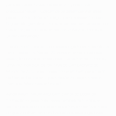
para as meias-finais. Tal estatuto, porém, não
preocupa Neuer: "Gostámos de desempenhar esse
papel contra o Inter e foi algo que nos assentou bem."
O guardião germânico mostra-se, isso sim, ansioso por
medir forças com atacantes como Wayne Rooney e
Javier Hernández.
"Tenho muito respeito por esses jogadores, mas não os
temo", salientou Neuer, 20 vezes internacional pela
selecção principal do seu país. "Já defrontei o Rooney
uma vez, nos oitavos-de-final do Campeonato do
Mundo de 2010, e as coisas correram bem para o lado
da Alemanha. Espero que o desfecho seja o mesmo
frente ao Manchester United."
Ainda assim, Neuer está bem ciente do poder da
formação inglesa, três vezes campeã da Europa, e
sente que sua principal arma é a força colectiva, mais
do que o brilhantismo individual dos seus jogadores.