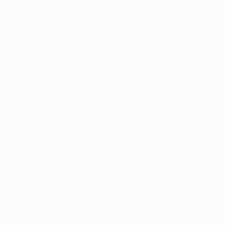
"Penso que foi um choque quando o resultado ficou 2-
2, porque surgiu contra a corrente do jogo", disse
Gomez, visivelmente frustrado. "Mas mesmo nessa
altura estávamos apurados, frente a uma equipa que
não estava a jogar assim tão bem. Deu-nos muitos
espaços, mas não conseguimos marcar mais golos.
Podíamos ter feito quatro, cinco ou seis golos. Quando
se cometem tantos erros, pouco importa se seguimos
para a próxima fase ou não, porque não se ganha a
UEFA Champions League. No entanto, continua a ser
muito irritante porque a melhor equipa foi afastada."
"Não sei o que se passou na segunda parte. Quando se
está a vencer por 2-1, pensa-se em defender. Mas não
fizemos isso muito bem", admitiu o lateral-esquerdo
Pranjić. "Demos-lhes muitas oportunidades. Penso
que tínhamos de marcar o terceiro e assim as coisas
teriam terminado para o Inter."