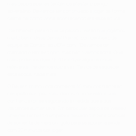
mas depois apenas tentámos afastar o perigo
adversário. Devíamos ter continuado a jogar de forma
calma, tal como vinha acontecendo até essa altura."
"Se olharem para o que se passou, verão que jogámos
muito bem", disse Danijel Pranjić, companheiro de
equipa de Gomez, ao UEFA.com. "Devíamos ter
marcado o terceiro golo, mas não tivemos sorte. Que
mais podemos dizer? É difícil dizer alguma coisa
relevante. Perdemos outra vez. Temos de esquecer
esta época, nada mais."
O Bayern brilhou nos primeiros 45 minutos frente ao
campeão europeu mas, depois do intervalo, a sua
confiança foi-se esgotando à medida que a dos
visitantes aumentava. Em particular depois de Wesley
Sneijder ter feito o empate e deixado o Inter a precisar
de somente de mais um golo para se apurar, e ainda
com 27 minutos por jogar.