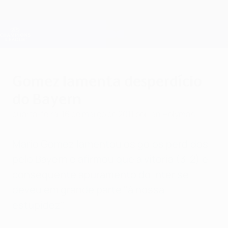
Saltar
para
o
Oficial da Champions League
Obtenha
conteúdo
Resultados em directo e Fantasy
principal
UEFA Champions League
Gomez lamenta desperdício
do Bayern
quarta-feira, 16 de março de 2011
por Ian Holyman
Mario Gomez lamentou os golos perdidos
pelo Bayern e afirmou que a vitória (3-2) e
consequente apuramento do Inter se
deveu em grande parte "à nossa
estupidez".