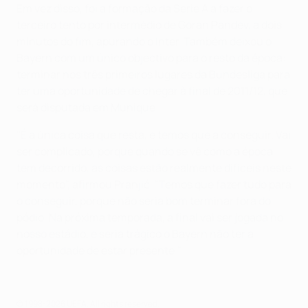
Em vez disso, foi a formação da Serie A a fazer o
terceiro tento por intermédio de Goran Pandev, a dois
minutos do fim, apurando o Inter. Também deixou o
Bayern com um único objectivo para o resto da época:
terminar nos três primeiros lugares da Bundesliga para
ter uma oportunidade de chegar à final de 2011/12, que
será disputada em Munique.
"É a única coisa que resta, e temos que a conseguir. Vai
ser complicado, porque quando se vê como a época
tem decorrido, as coisas estão realmente difíceis neste
momento", afirmou Pranjić. "Temos que fazer tudo para
o conseguir, porque não seria bom terminar fora do
pódio. Na próxima temporada, a final vai ser jogada no
nosso estádio, e seria trágico o Bayern não ter a
oportunidade de estar presente."
© 1998-2026 UEFA. All rights reserved.