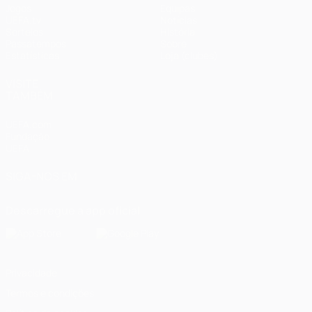
Jogos
Equipas
UEFA.tv
Notícias
Sorteios
História
Passatempos
Sobre
Estatísticas
Loja (clubes)
VISITE
TAMBÉM
UEFA.com
Fundação
UEFA
SIGA-NOS EM
Descarregue a app oficial
Privacidade
Termos e condições