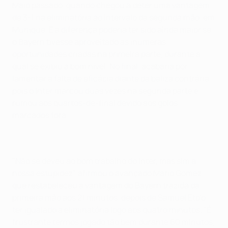
Maio passado, quando chegou a deter uma vantagem
de 3-1 na eliminatória ao intervalo da segunda mão, em
Munique. E a diferença poderia ter sido ainda maior se
o Bayern tivesse aproveitado as inúmeras
oportunidades criadas na primeira parte, durante a
qual se exibiu a bom nível. No final, acabaria por
lamentar a falta de eficácia diante da baliza contrária,
pois o Inter marcou duas vezes na segunda parte e
rumou aos quartos-de-final devido aos golos
marcados fora.
"Não se deveu ao bom trabalho do Inter, mas sim à
nossa estupidez", afirmou o avançado Mario Gomez,
que restabeleceu a vantagem do Bayern trazida da
primeira mão aos 21 minutos, depois de Samuel Eto'o
ter igualado a eliminatória logo aos quatro minutos. "É
frustrante termos jogado tão bem durante 60 minutos,