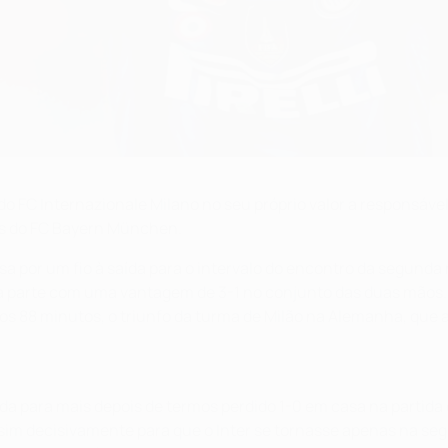
o FC Internazionale Milano no seu próprio valor a responsável 
as do FC Bayern München.
sa por um fio à saída para o intervalo do encontro da segund
ra parte com uma vantagem de 3-1 no conjunto das duas mãos. O
aos 88 minutos, o triunfo da turma de Milão na Alemanha, que 
da para mais depois de termos perdido 1-0 em casa na partida
ssim decisivamente para que o Inter se tornasse apenas na s