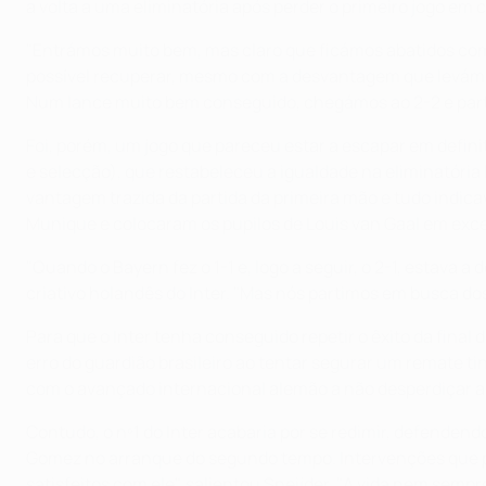
a volta a uma eliminatória após perder o primeiro jogo em
"Entrámos muito bem, mas claro que ficámos abatidos com 
possível recuperar, mesmo com a desvantagem que levámos
Num lance muito bem conseguido, chegámos ao 2-2 e partim
Foi, porém, um jogo que pareceu estar a escapar em defini
e selecção), que restabeleceu a igualdade na eliminatór
vantagem trazida da partida da primeira mão e tudo indic
Munique e colocaram os pupilos de Louis van Gaal em exc
"Quando o Bayern fez o 1-1 e, logo a seguir, o 2-1, estava 
criativo holandês do Inter. "Mas nós partimos em busca d
Para que o Inter tenha conseguido repetir o êxito da fin
erro do guardião brasileiro ao tentar segurar um remate t
com o avançado internacional alemão a não desperdiçar a o
Contudo, o nº1 do Inter acabaria por se redimir, defende
Gomez no arranque do segundo tempo. Intervenções que perm
satisfeitos com ele", salientou Sneijder. "A vida nem sem