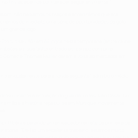
, no fim, acabámos por merecer seguir em frente."
 assim, não baixámos os braços e acreditámos que era
riámos de imediato uma série de oportunidades de golo.
 um grande jogo."
 Eto'o, o seu 36º em 44 jogos nesta temporada (entre clube
 20 embates em que tinha entrado em campo com uma
ario Gomez e Thomas Müller deram a volta ao marcador em
guir tranquilamente para a ronda seguinte", admitiu o médio
."
i determinante a actuação do guarda-redes Júlio César. Um
meira mão e a história repetiu-se em Munique, novamente
va.
ranck Ribéry e parando um ameaçador remate de primeira de
inatória. "Ele fez um excelente trabalho, estamos muito
e erro resulta, geralmente, num golo do adversário. Mas na