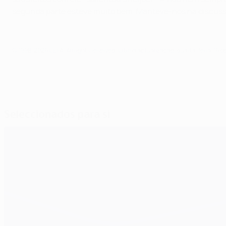
segunda parte esteve muito bem. Manteve-nos na discussã
© 1998-2026 UEFA. All rights reserved.
Última actualização: quarta-feira, 16 d
Seleccionados para si