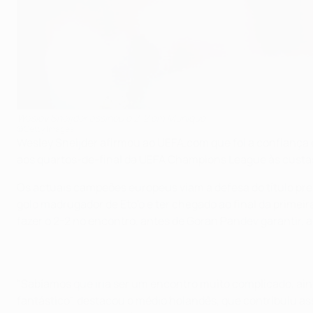
Wesley Sneijder assinou o 2-2 em Munique
©Getty Images
Wesley Sneijder afirmou ao UEFA.com que foi a confiança d
aos quartos-de-final da UEFA Champions League às cust
Os actuais campeões europeus viam a defesa do título pre
golo madrugador de Eto'o e ter chegado ao final da primei
fazer o 2-2 no encontro, antes de Goran Pandev garantir, 
"Sabíamos que iria ser um encontro muito complicado, ain
fantástico", destacou o médio holandês, que contribuiu a