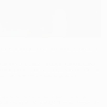
por resgatar a equipa à beira da eliminação e conduzi-la
a mão, em Munique, depois de o Bayern não ter acusado o
 Inter, porém, não baixou os braços, reagiu e viu Sneijder
assim seguiu em frente graças aos golos fora.
 da primeira mão, mas acabámos por realizar um jogo
egunda equipa na história da UEFA Champions League a dar