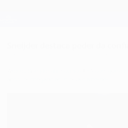
Saltar
para
o
Oficial da Champions League
conteúdo
Resultados em directo e Fantasy
principal
UEFA Champions League
Sneijder destaca poder da conf
quarta-feira, 16 de março de 2011
por Ian Holyman
Wesley Sneijder afirmou ao UEFA.com que o Int
após ter chegado ao intervalo a perder.