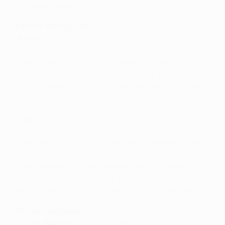
final antecipada.
Notícias das equipas
•
Bayern
O Bayern tem o plantel todo à disposição, com
excepção de Ivica Olić (cartilagem do joelho),
lesionado de longa data. Danijel Pranjić, Mario Gomez e
Toni Kroos estão a um cartão amarelo de cumprirem
castigo.
•
Inter
Lúcio (nádega) deve estar disponível, mas Esteban
Cambiasso (coxa) não joga desde a primeira mão desta
eliminatória, enquanto Diego Milito (coxa) está
ausente desde Fevereiro e Walter Samuel (joelho)
pode falhar o resto da época. Lúcio e Cristian Chivu
falham o próximo jogo se virem um cartão amarelo.
Últimos resultados
Sábado:
Bayern
6-0 Hamburger SV