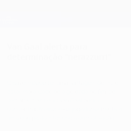
Saltar
para
o
Oficial da Champions League
Obtenha
conteúdo
Resultados em directo e Fantasy
principal
UEFA Champions League
Van Gaal alerta para
determinação "nerazzurri"
terça-feira, 15 de março de 2011
O Bayern pode ter uma vantagem de 1-0 e
estar moralizado pela goleada no fim-de-
semana, mas Louis van Gaal pediu
concentração aos seus jogadores frente a
uma equipa do Inter cheia de motivação.