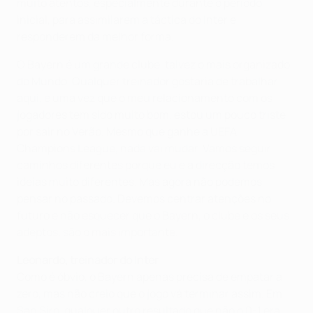
muito atentos, especialmente durante o período
inicial, para assimilarem a táctica do Inter e
responderem da melhor forma.
O Bayern é um grande clube, talvez o mais organizado
do Mundo. Qualquer treinador gostaria de trabalhar
aqui, e uma vez que o meu relacionamento com os
jogadores tem sido muito bom, estou um pouco triste
por sair no Verão. Mesmo que ganhe a UEFA
Champions League, nada vai mudar. Vamos seguir
caminhos diferentes porque eu e a direcção temos
ideias muito diferentes. Mas agora não podemos
pensar no passado. Devemos centrar atenções no
futuro e não esquecer que o Bayern, o clube e os seus
adeptos, são o mais importante.
Leonardo, treinador do Inter
Como é óbvio, o Bayern apenas precisa de empatar a
zero, mas não creio que o jogo vá terminar assim. Em
San Siro, qualquer outro resultado que não o 0-1 era