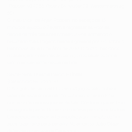
(Robben 40 47 55, Ribéry 64, Müller 79, Westermann ag
85)
O "hat-trick" de Arjen Robben, no espaço de 15
minutos, ajudou o Bayern a regressar às vitórias,
depois de três desaires consecutivos, somando o
resultado mais folgado desde a goleada por 7-0 sobre o
Hannover 96, a 17 de Abril de 2010. O outro "hat-trick"
do avançado holandês ao serviço dos bávaros tinha
sido precisamente nessa partida.
Sexta-feira: Brescia Calcio 1-1
Inter
(Caracciolo 84; Eto'o 18)
O 35º golo de Samuel Eto'o em 43 jogos pelo clube e
selecção esta época não foi suficiente para o Inter,
numa noite para esquecer de Iván Córdoba, que entrou
na segunda parte. Um erro do defesa permitiu a Andrea
Caracciolo empatar, e foi expulso a um minuto do fim,
após fazer falta para penalty. No entanto, Júlio César
defendeu o remate de Caracciolo.