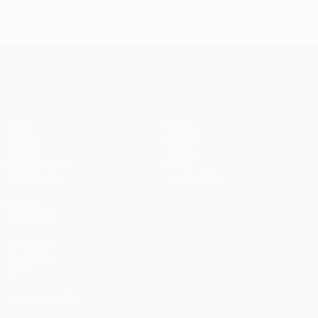
UEFA Champions League
Jogos
Equipas
UEFA.tv
Notícias
Sorteios
História
Passatempos
Sobre
Estatísticas
Loja (clubes)
VISITE
TAMBÉM
UEFA.com
Fundação
UEFA
SIGA-NOS EM