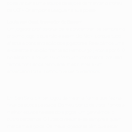
possível para uma equipa desejosa de manter o troféu
da UEFA Champions League na sua posse.
Louis van Gaal, treinador do Bayern
Um jogador profissional deve concentrar-se sempre no
próximo jogo, o que não é assim tão fácil, porque tudo
afecta a concentração dos jogadores. Realizámos uma
excelente exibição frente ao Hamburgo [vitória por 6-0
no sábado] e foi um triunfo muito importante, por isso
temos confiança renovada, mas o Inter é um
adversário forte. Temos que ser cuidadosos.
Em San Siro, o Inter jogou da mesma forma que fez na
final da época passada. Do meu ponto de vista, fomos a
melhor equipa nesses dois jogos. Um ganhámos, o
outro perdemos. O futebol resume-se sempre a quem
marca mais golos. Os meus jogadores têm que estar