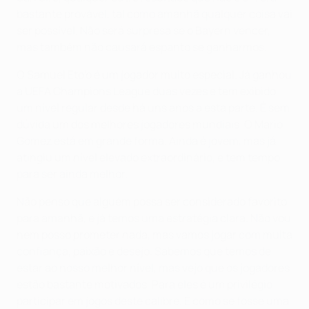
bastante provável, tal como amanhã qualquer coisa vai
ser possível. Não será surpresa se o Bayern vencer,
mas também não causará espanto se ganharmos.
O Samuel Eto'o é um jogador muito especial. Já ganhou
a UEFA Champions League duas vezes e tem exibido
um nível regular desde há uns anos a esta parte. É sem
dúvida um dos melhores jogadores mundiais. O Mario
Gomez está em grande forma. Ainda é jovem, mas já
atingiu um nível elevado extraordinário, e tem tempo
para ser ainda melhor.
Não penso que alguém possa ser considerado favorito
para amanhã, e já temos uma estratégia clara. Não vou
nem posso prometer nada, mas vamos jogar com muita
confiança, paixão e desejo. Sabemos que temos de
estar ao nosso melhor nível, mas vejo que os jogadores
estão bastante motivados. Para eles é um privilégio
participar em jogos deste calibre. É como se fosse uma