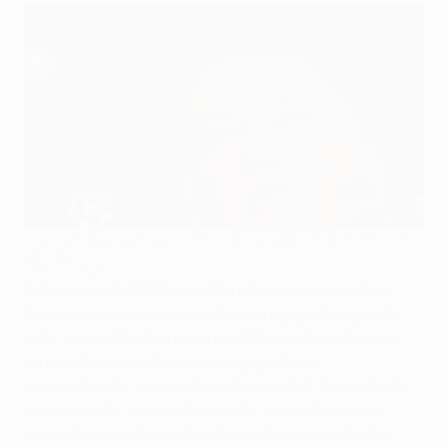
Louis van Gaal sabe que o Inter não vai abdicar do troféu sem
dar luta
©Getty Images
O treinador do FC Bayern München, Louis van Gaal,
disse que a sua equipa parte para o jogo da segunda
mão, com o FC Internazionale Milano, de confiança
renovada, mas pediu aos seus jogadores
concentração, apesar da vantagem de 1-0 trazida da
primeira mão. Leonardo, do Inter, prometeu que o
campeão vai estar motivado e destacou que tudo é