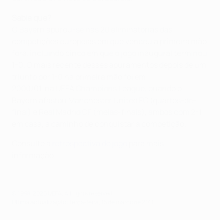
Sabia que?
O Bayern apurou-se nas 20 eliminatórias das
competições europeias em que venceu a primeira mão
fora, incluindo cinco em que o jogo inaugural terminou
1-0. O mais recente desses apuramentos depois de um
triunfo por 1-0 na primeira mão foi em
2000/01, na UEFA Champions League, quando o
Bayern afastou Manchester United FC (quartos-de-
final) e Real Madrid CF (meias-finais), ambos com 2-1
em casa, a caminho de conquistar a competição.
Consulte a
retrospectiva do jogo
para mais
informação.
© 1998-2026 UEFA. All rights reserved.
Última actualização: terça-feira, 15 de março de 2011