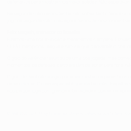
defensivos para mostrarmos maior solidez. Não esperávamo
Na segunda mão vamos tentar não sofrer tanto face a uma 
jogo da segunda mão, mas agora temos de nos concentrar 
Felix Magath, treinador do Schalke
Fizemos uma boa exibição e merecemos o empate. Estivem
UEFA Champions League é natural que o adversário crie v
O golo do Valência resultou de uma boa jogada, mas come
momentos, os defesas-centrais têm de atirar para fora, nã
O golo do Raúl não surgiu por acaso: estamos perante um v
de se colocar. O mais especial é que ele também trabalha
equipa que joga com grande intensidade e que se vai apr
© 1998-2026 UEFA. All rights reserved.
Última actualização: quarta-feira, 16 de