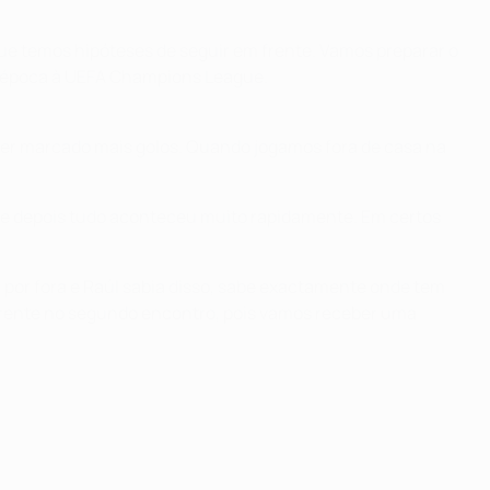
ue temos hipóteses de seguir em frente. Vamos preparar o
ma época à UEFA Champions League.
er marcado mais golos. Quando jogamos fora de casa na
 e depois tudo aconteceu muito rapidamente. Em certos
a por fora e Raúl sabia disso, sabe exactamente onde tem
 frente no segundo encontro, pois vamos receber uma