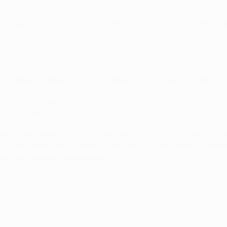
s sentir tantos problemas com o Huntelaar e o Raúl.
equipa que é muito forte fisicamente. Continuo a acreditar q
na Liga e trabalhar muito para garantir o regresso na próxi
os um pouco perdulários na concretização, pois poderíamos t
árias oportunidades, mas isso não aconteceu neste encontro.
çou com uma perda de bola desnecessária no início do ataque
o é nada de mal.
erdadeiro goleador. O seu marcador directo tem de dar a volt
 muito para a equipa. Sabemos que temos muito trabalho pela
esentar muito bem preparada.
 fevereiro de 2011