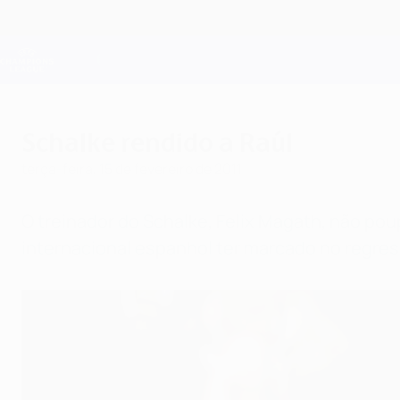
Saltar
para
o
Oficial da Champions League
conteúdo
Resultados em directo e Fantasy
principal
UEFA Champions League
Schalke rendido a Raúl
terça-feira, 15 de fevereiro de 2011
O treinador do Schalke, Felix Magath, não pou
internacional espanhol ter marcado no regres