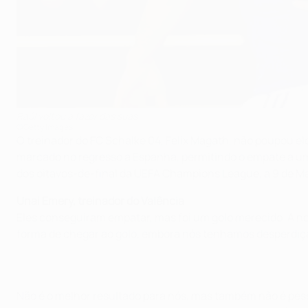
Raúl voltou a fazer das suas
©Getty Images
O treinador do FC Schalke 04, Felix Magath, não poupou el
marcado no regresso a Espanha, permitindo o empate a u
dos oitavos-de-final da UEFA Champions League, a 9 de Ma
Unai Emery, treinador do Valência
Eles conseguiram empatar, mas foi um golo merecido. A no
forma de chegar ao golo, embora nós tenhamos desperdiça
Não é o melhor resultado para nós, mas também não é péss