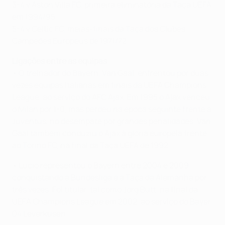
3-4 v Aston Villa FC, primeira eliminatória da Taça UEFA
em 1994/95
5-4 v Celtic FC, meias-finais da Taça dos Clubes
Campeões Europeus de 1971/72
Ligações entre as equipas
• O treinador do Bayern, Van Gaal, enfrentou por duas
vezes equipas italianas em finais da UEFA Champions
League, ao serviço do AFC Ajax. Em 1995 o Ajax venceu
o Milan por 1-0, mas perdeu na época seguinte frente à
Juventus, no desempate por grandes penalidades. Van
Gaal também conduziu o Ajax à glória europeia frente
ao Torino FC, na final da Taça UEFA de 1992.
• Lúcio representou o Bayern entre 2004 e 2009,
conquistando a Bundesliga e a Taça da Alemanha por
três vezes. Foi titular, tal como Jorg Bütt, na final da
UEFA Champions League em 2002, ao serviço do Bayer
04 Leverkusen.