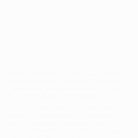
Retrospectiva: Bayern - Inter
©Getty Images
O FC Internazionale Milano vai tentar manter viva a
esperança de revalidar o título da UEFA Champions
League, quando se deslocar ao terreno do FC Bayern
München, na segunda mão dos oitavos-de-final.
• O Inter levou a melhor sobre o Bayern na final do ano
passado e evitou a derrota nas duas deslocações
anteriores a Munique, mas a equipa de Louis van Gaal
tem estado em excelente forma em casa nas duas
últimas temporadas, somando sete vitórias