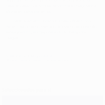
disputado em Dortmund. Klose marcou para os da
casa, ao passo que Andrea Ranocchia e Thiago Motta
alinharam pelos visitantes.
• O médio austríaco Christoph Knasmüllner trocou o
Bayern pelo Inter no mercado de Inverno, embora não
esteja inscrito para disputar a UEFA Champions
League.
© 1998-2026 UEFA. All rights reserved.
Última actualização: sábado, 7 de dezembro de 2013
Seleccionados para si