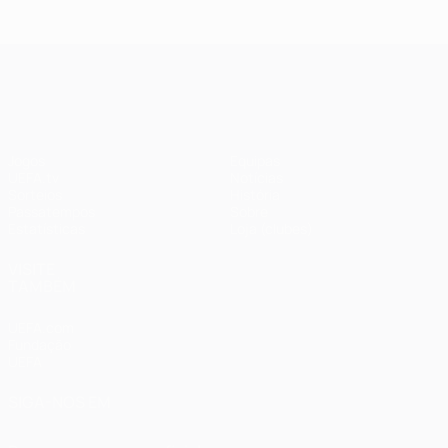
UEFA Champions League
Jogos
Equipas
UEFA.tv
Notícias
Sorteios
História
Passatempos
Sobre
Estatísticas
Loja (clubes)
VISITE
TAMBÉM
UEFA.com
Fundação
UEFA
SIGA-NOS EM