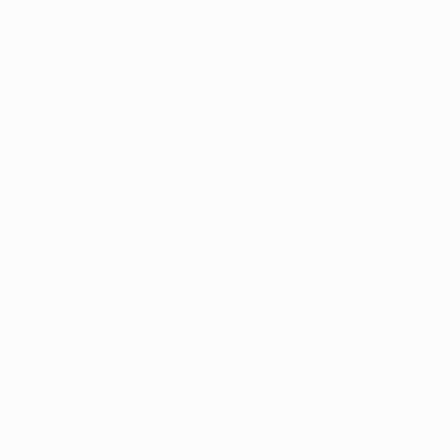
eliminatória depois de ter sido batido por 1-0 em casa,
frente ao FC TPS Turku, na segunda eliminatória da
edição 1987/88 da Taça UEFA (2-0 fora). As outras três
derrotas caseiras por 1-0 na primeira mão acabaram
por preceder a eliminação.
• O registo do Bayern em desempates por penalties
nas competições europeias é:
5-4 v Valencia CF, final da UEFA Champions League em
2000/01
9-8 v PAOK FC, segunda eliminatória da Taça UEFA em
1983/84
4-3 v Åtvidaberg FF, primeira eliminatória da Taça dos
Clubes Campeões Europeus de 1973/74
• O registo do Inter é:
1-4 v FC Schalke 04, final da Taça UEFA em 1996/97
5-3 v Grazer AK, segunda eliminatória da Taça UEFA em
1996/97