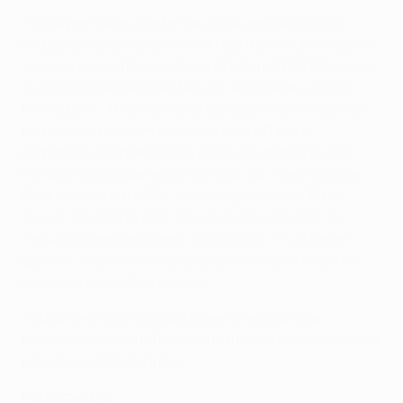
• O Bayern bateu o Inter na única vez que os dois
clubes se defrontaram numa fase a eliminar, no caso a
terceira eliminatória da Taça UEFA em 1988/89, graças
a uma reviravolta espectacular. Aldo Serena (60) e
Nicola Berti (71) deram uma vantagem de 2-0 ao Inter
na primeira mão, em Munique, mas o Bayern
respondeu, marcando três golos nos primeiros oito
minutos do jogo da segunda volta, por intermédio de
Roland Wohlfarth (33), Klaus Augenthaler (37) e
Jürgen Wegmann (40). Apesar de Serena (45) ter
reduzido a desvantagem, a vitória por 3-1 do Bayern
garantiu o apuramento, graças ao maior número de
golos marcados fora de casa.
• Jupp Heynckes dirigia o Bayern nessa altura,
enquanto Giovanni Trapattoni, futuro técnico do clube
bávaro, orientava o Inter.
Retrospectiva