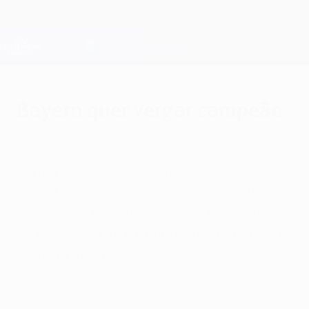
Saltar
para
o
Oficial da Champions League
Obtenha
conteúdo
Resultados em directo e Fantasy
principal
UEFA Champions League
Bayern quer vergar campeão
quarta-feira, 23 de fevereiro de 2011
O Inter vai ter que quebrar o registo caseiro
perfeito do Bayern na competição esta
época se quiser manter viva a esperança
de revalidar o título, depois de ter perdido a
primeira mão por 1-0.