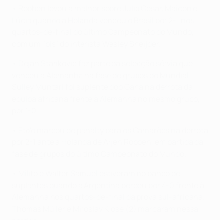
• Robben levou a melhor sobre Júlio César, Maicon e
Lúcio quando a Holanda venceu o Brasil por 2-1 nos
quartos-de-final do último Campeonato do Mundo,
com um "bis" do interista Wesley Sneijder.
• Dejan Stanković fez parte da selecção sérvia que
venceu a Alemanha na fase de grupos do Mundial.
Sulley Muntari foi suplente doo Gana na derrota da
equipa africana frente à Alemanha no mesmo grupo,
por 1-0.
• Eto'o marcou de penalty para os Camarões na derrota
por 2-1 ante a Holanda de Arjen Robben, em partida da
fase de grupos do último Campeonato do Mundo.
• Milito e Walter Samuel estiveram no banco de
suplentes quando a Argentina perdeu por 4-0 frente à
Alemanha nos quartos-de-final da prova sul-africana.
Thomas Müller e Miroslav Klose (2) marcaram nessa