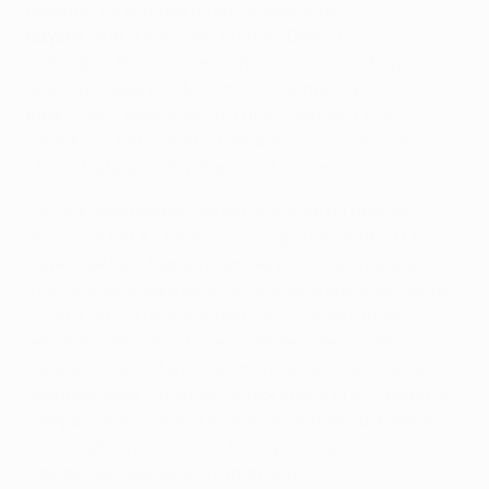
passado. As equipas foram as seguintes:
Bayern:
Butt, Lahm, Van Buyten, Demichelis,
Badstuber, Robben, Van Bommel, Schweinsteiger,
Altıntop (Klose 63), Müller, Olić (Gomez 74).
Inter:
Júlio César, Maicon, Lúcio, Samuel, Chivu
(Stanković 68), Zanetti, Cambiasso, Sneijder, Eto'o,
Milito (Materazzi 90), Pandev (Muntari 79).
• As equipas também se defrontaram na fase de
grupos da UEFA Champions League em 2006/07. O
Bayern de Felix Magath venceu por 2-0 em casa do
Inter, em Setembro de 2006, graças a golos de Claudio
Pizarro (81) e Lukas Podoski (90+1), com o Inter a
terminar reduzido a nove jogadores, depois das
expulsões de Zlatan Ibrahimović e Fabio Grosso. Na
segunda volta, o golo de Patrick Vieira, já em tempo de
compensação, valeu à formação de Roberto Mancini
um empate a um golo em Munique, depois de Roy
Makaay ter inaugurado o marcador.