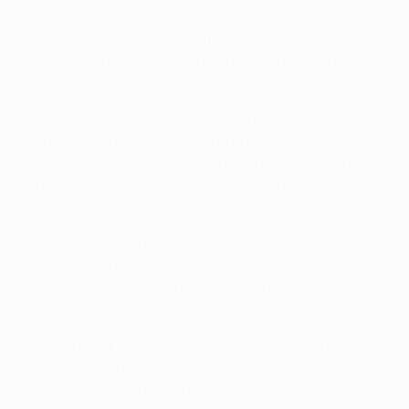
partida.
• Lúcio e Moroslav Klose defrontaram-se no jogo em
que o Brasil bateu a Alemanha por 2-0 no Campeonato
do Mundo de 2002.
• Marco Materazzi ajudou a Itália a bater a França de
Franck Ribéry nos penalties, na final do Campeonato
do Mundo de 2006, tendo apontado o golo do empate
da Itália (1-1) e convertido uma das grandes
penalidades, no triunfo por 5-3.
• Os seus colegas holandeses, Robben e Sneijder,
também jogaram juntos no Real Madrid CF, antes de se
transferirem para Bayern e Inter, respectivamente, em
2009.
• No dia 9 de Fevereiro a Alemanha, com Philipp Lahm,
Holger Badstuber, Bastian Schweinsteiger, Müller e
Klose empatou 1-1 com a Itália, em jogo amigável