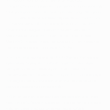
• O Bayern venceu as 20 eliminatórias nas
competições europeias em que ganhou a primeira mão
fora, incluindo cinco em que o primeiro jogo terminou
1-0. O mais recente sucesso depois de um triunfo por
1-0 na primeira mão foi na edição 2000/01 da UEFA
Champions League, quando o Bayern venceu o
Manchester United FC (quartos-de-final) e Real
Madrid CF (meias-finais), ambos por 2-1 em casa, na
caminhada para a conquista do troféu.
• Só por uma vez na era da UEFA Champions League –
nas meias-finais, em 1995/96, quando o AFC Ajax
recuperou de um desaire por 1-0 em casa com o
Panathinaikos FC e venceu fora por 3-0 – uma equipa
conseguiu dar a volta à eliminatória depois de uma
derrota caseira na primeira mão.
• O Inter venceu apenas duas das seis eliminatórias
nas competições europeias em que perdeu a primeira
mão em casa. E só por uma vez deu a volta à