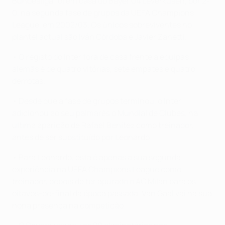
Bundesliga foi em casa do Bayer 04 Leverkusen, por 2-
0, na segunda fase de grupos da UEFA Champions
League, em 2002/03. Os únicos sobreviventes no
plantel actual são Iván Córdoba e Javier Zanetti.
• O registo do Inter fora de casa frente a equipas
alemãs é de quatro vitórias, sete empates e quatro
derrotas.
• Desde que a fase de grupos terminou, o Inter
adicionou ao seu palmarés o Mundial de Clubes, na
última aparição de Rafael Benítez como treinador,
antes de ser substituído por Leonardo.
• Para Leonardo, esta é apenas a sua segunda
experiência na UEFA Champions League como
treinador, depois de ter apurado o AC Milan para os
oitavos-de-final da época passada. Van Gaal vai na sua
nona presença na competição.