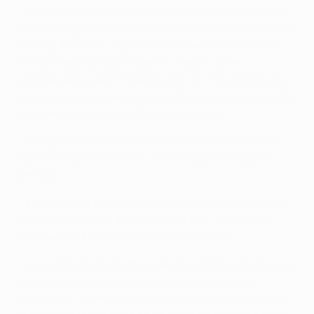
• O Bayern já venceu uma equipa italiana esta época
na competição, batendo a AS Roma por 2-0 na primeira
jornada. Foi o seu segundo triunfo em casa em 2010
frente a adversários da Serie A, depois de ter
ultrapassado a ACF Fiorentina por 2-1, nos oitavos-de-
final da época passada, apurando-se graças aos golos
fora, depois de um resultado total de 4-4.
• O registo total do Bayern em casa frente a equipas
italianas é de seis vitórias, cinco empates e quatro
derrotas.
• Fora de casa, na fase de grupos, o Inter empatou 2-2
com o FC Twente e depois perdeu com Tottenham
Hotspur FC (3-1) e SV Werder Bremen (3-0).
• Essa derrota em Bremen, em Dezembro, significa que
não ganhou nas quatro últimas deslocações à
Alemanha. O derradeiro sucesso frente a equipas da