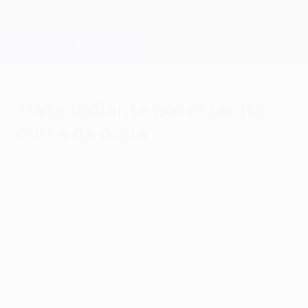
Saltar
para
o
Oficial da Champions League
Obtenha
conteúdo
Resultados em directo e Fantasy
principal
UEFA Champions League
Mata radiante por estar na
crista da onda
terça-feira, 4 de janeiro de 2011
por Delfín Ramírez
Da vitória no Mundial ao Europeu de Sub-21,
passando pelo "privilégio" de participar na
UEFA Champions League, o médio Juan
Mata, do Valência, retrospectiva 2010 e
antecipa 2011.