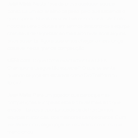
Juan Mata:
Nesta fase da prova qualquer equipa
constitui um adversário de peso, pelo que sabemos o
que esperar. Numa perspectiva económica, são boas
notícias para o clube e em termos desportivos a equipa
precisava de regressar ao mais alto nível após alguns
anos ausente. Agora queremos chegar o mais longe
possível nesta grande competição.
UEFA.com:
O que torna exactamente a UEFA
Champions League tão especial? O que se sente
quando se joga em estádios como Old Trafford ou
Ibrox?
Juan Mata:
Para um jogador que participa nas
competições europeias este é o nível mais alto que
existe – temos a oportunidade de defrontarmos
equipas históricas, dos melhores campeonatos. É um
verdadeiro privilégio jogar em estádios como os que
mencionou.