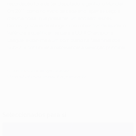
recordação foi a de ter disputado, e ganho, o Mundial.
Em 2011, como no início de cada ano, apenas peço a
mesma coisa: que possa ter um ano sem lesões.
Depois, gostaria de atingir o meu objectivo de ajudar o
Valência a qualificar-se para a UEFA Champions
League, exibir-me a um bom plano na fase final dos
Sub-21 e continuar a representar a selecção principal.
© 1998-2026 UEFA. All rights reserved.
Última actualização: sábado, 8 de janeiro de 2011
Seleccionados para si