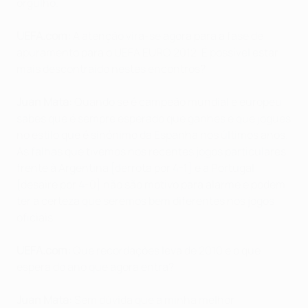
orgulho.
UEFA.com:
A atenção vira-se agora para a fase de
apuramento para o UEFA EURO 2012. É possível estar
mais descontraído nestes encontros?
Juan Mata:
Quando se é campeão mundial e europeu
sabes que é sempre esperado que ganhes e que jogues
no estilo que é sinónimo da Espanha nos últimos anos.
As falhas que tivemos nos recentes jogos particulares
frente à Argentina [derrota por 4-1] e a Portugal
[desaire por 4-0] não são motivo para alarme e podem
ter a certeza que seremos bem diferentes nos jogos
oficiais.
UEFA.com:
Que recordações leva de 2010 e o que
espera do ano que agora entra?
Juan Mata:
Sem dúvida que a minha melhor