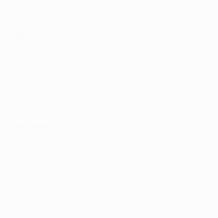
ansiedade pela fase final do Europeu de Sub-21,
agendado para o próximo Verão.
UEFA.com:
O Valência é quarto classificado na Liga
espanhola e com uma eliminatória dos oitavos-de-
final da UEFA Champions League frente ao FC Schalke
04 em perspectiva. Como avalia a temporada do clube
até à data?
Juan Mata:
Gostaríamos de estar numa posição ainda
mais elevada na Liga, mas ainda falta muito para o final
e estamos apurados na UEFA Champions League.
Entretanto, estamos mesmo ansiosos pela próxima
eliminatória das competições europeias.
UEFA.com:
O que sente por estar nos oitavos-de-final
da principal competição de clubes do futebol europeu?