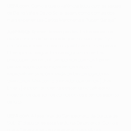
UEFA.com:
Como é que o Valência lidou com as saídas
de David Villa e David Silva, assim como com as dos
mais experientes Carlos Marchena e Rubén Baraja?
Juan Mata:
Apesar dessas perdas, todos sabíamos
deste o início da temporada que o nosso objectivo
continuava a ser o mesmo: qualificarmo-nos para a
Champions League. Houve alguns momentos
preocupantes na pré-temporada que nos fizeram
pensar sobre como iniciaríamos a época,
especialmente após a saída de tantos jogadores
talentosos. Mas com o treinador que temos [Unai
Emery] e o bom ambiente existente no balneário
mostrámos que somos competitivos e temos espírito
de luta.
UEFA.com:
A fase final do Campeonato da Europa de
Sub-21 disputa-se este Verão na Dinamarca. Como é
que a Espanha se vai preparar e quais são as