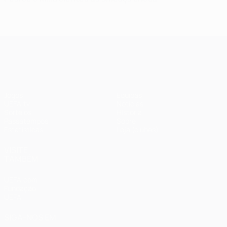
UEFA Champions League
Jogos
Equipas
UEFA.tv
Notícias
Sorteios
História
Passatempos
Sobre
Estatísticas
Loja (clubes)
VISITE
TAMBÉM
UEFA.com
Fundação
UEFA
SIGA-NOS EM