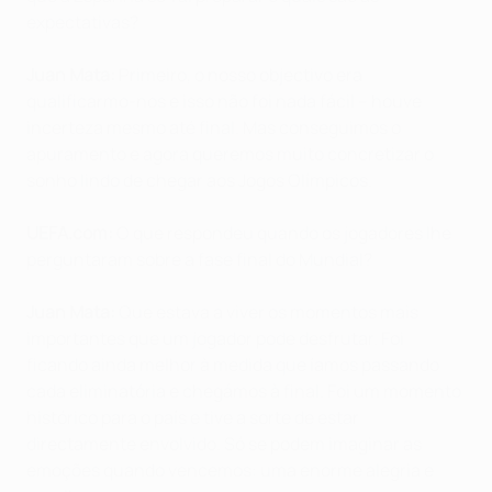
expectativas?
Juan Mata:
Primeiro, o nosso objectivo era
qualificarmo-nos e isso não foi nada fácil – houve
incerteza mesmo até final. Mas conseguimos o
apuramento e agora queremos muito concretizar o
sonho lindo de chegar aos Jogos Olímpicos.
UEFA.com:
O que respondeu quando os jogadores lhe
perguntaram sobre a fase final do Mundial?
Juan Mata:
Que estava a viver os momentos mais
importantes que um jogador pode desfrutar. Foi
ficando ainda melhor à medida que íamos passando
cada eliminatória e chegámos à final. Foi um momento
histórico para o país e tive a sorte de estar
directamente envolvido. Só se podem imaginar as
emoções quando vencemos: uma enorme alegria e