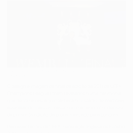
Gary Lineker é o embaixador da final da UEFA Champions
League de 2011
©Getty Images
O design e imagem da final da edição de 2011 da UEFA
Champions League foram revelados numa cerimónia
que decorreu esta quinta-feira no Estádio de Wembley,
assinalando mais um passo rumo ao encontro decisivo
da presente edição da prova, marcado para Londres.
Representantes da UEFA, Federação Inglesa de Futebol