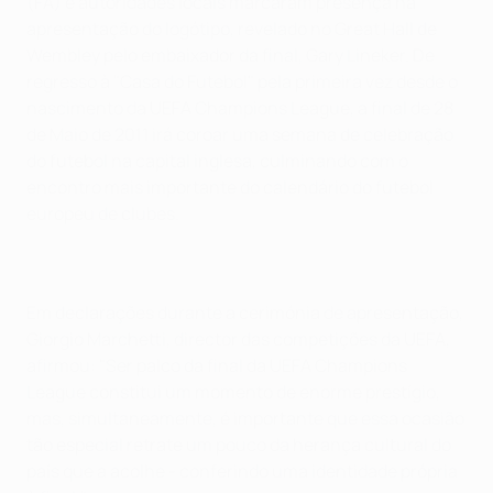
(FA) e autoridades locais marcaram presença na
apresentação do logótipo, revelado no Great Hall de
Wembley pelo embaixador da final, Gary Lineker. De
regresso à "Casa do Futebol" pela primeira vez desde o
nascimento da UEFA Champions League, a final de 28
de Maio de 2011 irá coroar uma semana de celebração
do futebol na capital inglesa, culminando com o
encontro mais importante do calendário do futebol
europeu de clubes.
Em declarações durante a cerimónia de apresentação,
Giorgio Marchetti, director das competições da UEFA,
afirmou: "Ser palco da final da UEFA Champions
League constitui um momento de enorme prestígio,
mas, simultaneamente, é importante que essa ocasião
tão especial retrate um pouco da herança cultural do
país que a acolhe - conferindo uma identidade própria