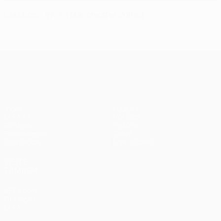
Clássicos: IFK 3-1 Manchester United
UEFA Champions League
Jogos
Equipas
UEFA.tv
Notícias
Sorteios
História
Passatempos
Sobre
Estatísticas
Loja (clubes)
VISITE
TAMBÉM
UEFA.com
Fundação
UEFA