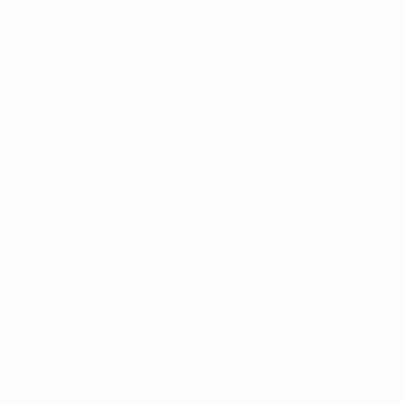
à final."
O design do evento utiliza o troféu da UEFA Champions
League como elemento central de um brasão timbrado
que representa a herança histórica de Londres, aliada
a um estilo contemporâneo que reflecte a reputação
internacional da cidade a nível da sua criatividade. O
troféu é ladeado por dois leões - emblema encontrado
em estátuas, peças de artesanato e quadros
espalhados um pouco por toda a capital, que
simbolizam ao mesmo tempo a luta de duas equipas
pela conquista da coroa de campeões da Europa.
Wembley vai ser o palco da decisão da atribuição do
título europeu de clubes pela sexta vez, o que constitui
um novo recorde. Contudo, o recinto é bem diferente
do que o era na última ocasião, quando recebeu a Taça
dos Campeões Europeus, em 1992.
As duas célebres torres gémeas deram lugar a um