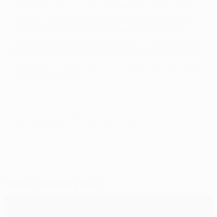
carismático arco e o novo Wembley, que abriu portas
em 2007, apresenta agora 90 mil lugares sentados,
sendo pois o recinto perfeito para receber um dos
maiores eventos desportivos do ano. Tradicional palco
das finais da Taça de Inglaterra e dos jogos da selecção
de Inglaterra, vai receber a 56ª final da Taça dos Clubes
Campeões Europeus.
© 1998-2026 UEFA. All rights reserved.
Última actualização: sexta-feira, 17 de fevereiro de 2012
Seleccionados para si