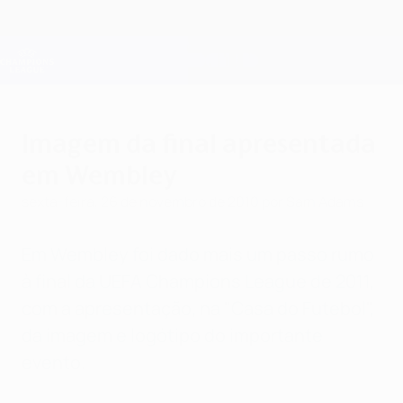
Saltar
para
o
Oficial da Champions League
Obtenha
conteúdo
Resultados em directo e Fantasy
principal
UEFA Champions League
Imagem da final apresentada
em Wembley
sexta-feira, 26 de novembro de 2010
por Sam Adams
Em Wembley foi dado mais um passo rumo
à final da UEFA Champions League de 2011,
com a apresentação, na "Casa do Futebol",
da imagem e logótipo do importante
evento.