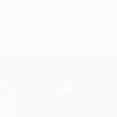
um resultado justo."
© 1998-2026 UEFA. All rights reserved.
Última actualização: terça-feira, 4 de janeiro de 2011
UEFA Champions League
Jogos
Equipas
UEFA.tv
Notícias
Sorteios
História
Passatempos
Sobre
Estatísticas
Loja (clubes)
VISITE
TAMBÉM