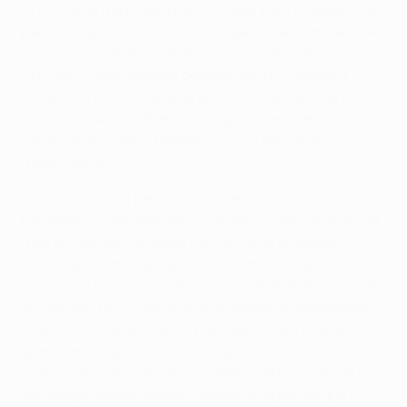
"É uma enorme proeza para o clube, para os adeptos e
para os jogadores", explicou o experiente Grønkjær, de
33 anos, que já representou clubes como Chelsea FC,
AFC Ajax, Clube Atlético de Madrid e VfB Stuttgart.
"Estamos numa excelente posição no grupo. Parece
um sonho. Ainda faltam dois jogos, mas queremos ficar
no segundo lugar. É fantástico, uma sensação
maravilhosa."
Uma vitória teria permitido ao Barcelona garantir a
passagem à fase seguinte, com dois jogos por disputar,
mas do lado dos catalães não se notou qualquer
desilusão. "Considero que é um bom resultado",
comentou Eric Abidal, defesa-esquerdo do Barça. "Não
foi um jogo fácil. Uma vitória teria dado o apuramento
mas, infelizmente, não foi possível. Foi um jogo de
grande entrega e com muitas oportunidades; no final
tivemos de sofrer devido às jogadas de bola parada e
aos lançamentos longos. Globalmente penso que foi