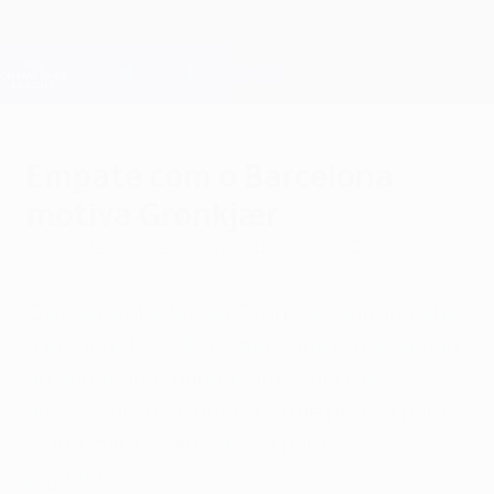
Saltar
para
o
Oficial da Champions League
Obtenha
conteúdo
Resultados em directo e Fantasy
principal
UEFA Champions League
Empate com o Barcelona
motiva Grønkjær
quarta-feira, 3 de novembro de 2010
por Chris Burke
O experiente Jesper Grønkjær afirmou que
o empate (1-1) do Copenhaga na recepção
ao Barcelona "parece um sonho" e
acrescentou: "É uma enorme proeza para o
clube, para os adeptos e para os
jogadores."