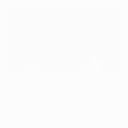
Martin Bergvold (à esquerda) felicita Claudemir pelo golo do
Copenhaga
©Getty Images
Jesper Grønkjær sublinhou a “enorme proeza”
conseguida pela equipa do FC København ao empatar
1-1 na recepção ao FC Barcelona, resultado que deixou
a formação nórdica em boa posição para conseguir a
passagem aos oitavos-de-final na UEFA Champions
League.