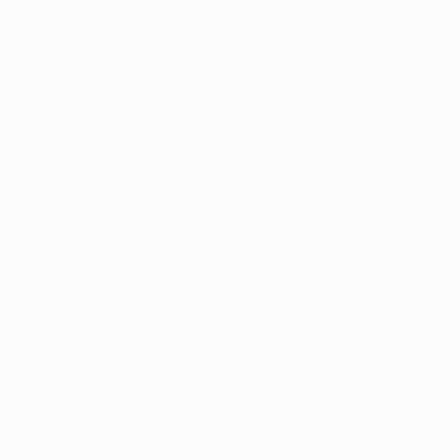
Lionel Messi marcou o quinto golo nesta edição da
prova e colocou os visitantes em vantagem, pouco
depois de ultrapassada a primeira meia-hora de jogo,
mas o campeão da Dinamarca não desanimou e
respondeu imediatamente. Grønkjær conduziu um
contra-ataque rápido pela esquerda e, depois de Víctor
Valdés falhar a intercepção do cruzamento, Claudemir
rematou de primeira e fez a bola entrar junto ao
segundo poste. O triunfo poderia ter sorrido a qualquer
um dos lados, mas este desfecho deixa as duas
equipas a dependerem apenas de si próprias no Grupo
D, no qual o Barcelona dispõe de mais um ponto do que
o adversário que, por sua vez, possui vantagem de
quatro pontos em relação ao FC Rubin Kazan, terceiro
lugar.