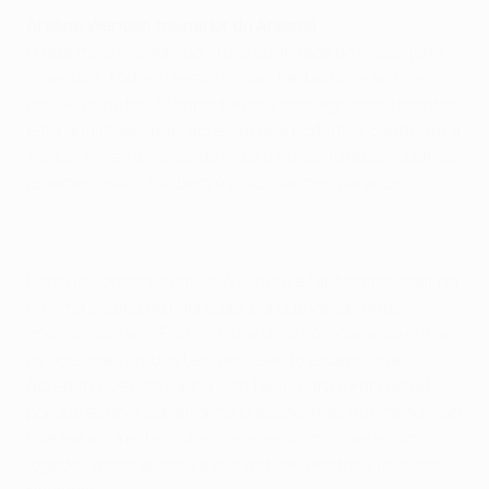
Arsène Wenger, treinador do Arsenal
O que mais me agradou foi a qualidade do nosso jogo
colectivo. Todos fizeram coisas fantásticas ao longo
dos 90 minutos. O importante é conseguirmos manter
esta qualidade, mas acredito que podemos continuar a
evoluir e melhorar ainda mais o nosso futebol. Quando
jogamos assim tão bem é difícil sermos parados.
Para um jogador como o Wilshere é fantástico jogar na
mesma equipa do Fàbregas, porque vai aprender
imenso com ele. É difícil fazer uma comparação entre
os dois, mas ambos têm um talento excepcional.
Acredito que não tenha sido fácil [para o Fàbregas],
porque estava sob enorme pressão, mas nunca duvidei
que ele ama este clube. Ele quer, como líder e como
jogador, mostrar toda a sua atitude dentro e fora dos