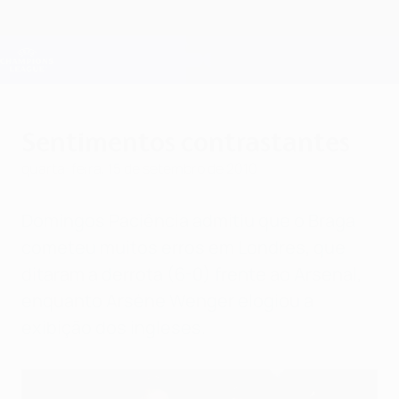
Saltar
para
o
Oficial da Champions League
Obtenha
conteúdo
Resultados em directo e Fantasy
principal
UEFA Champions League
Sentimentos contrastantes
quarta-feira, 15 de setembro de 2010
Domingos Paciência admitiu que o Braga
cometeu muitos erros em Londres, que
ditaram a derrota (6-0) frente ao Arsenal,
enquanto Arsène Wenger elogiou a
exibição dos ingleses.