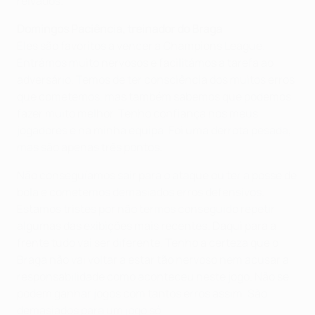
relvados.
Domingos Paciência, treinador do Braga
Eles são favoritos a vencer a Champions League.
Entrámos muito nervosos e facilitámos a tarefa ao
adversário. Temos de ter consciência dos muitos erros
que cometemos, mas também sabemos que podemos
fazer muito melhor. Tenho confiança nos meus
jogadores e na minha equipa. Foi uma derrota pesada,
mas são apenas três pontos.
Não conseguíamos sair para o ataque ou ter a posse de
bola e cometemos demasiados erros defensivos.
Estamos tristes por não termos conseguido repetir
algumas das exibições mais recentes. Daqui para a
frente tudo vai ser diferente. Tenho a certeza que o
Braga não vai voltar a estar tão nervoso nem acusar a
responsabilidade como aconteceu neste jogo. Não se
podem ganhar jogos com tantos erros assim. São
demasiados para um jogo só.