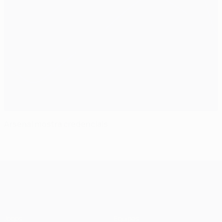
Arsenal mostra credenciais
UEFA Champions League
Jogos
Equipas