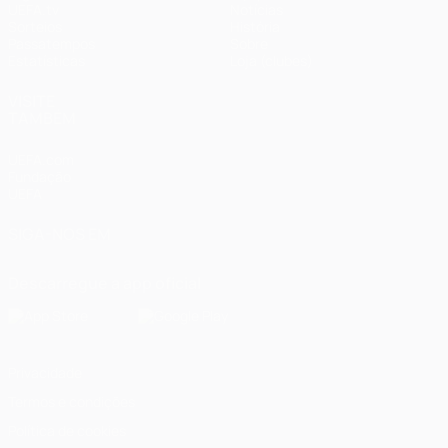
UEFA.tv
Notícias
Sorteios
História
Passatempos
Sobre
Estatísticas
Loja (clubes)
VISITE
TAMBÉM
UEFA.com
Fundação
UEFA
SIGA-NOS EM
Descarregue a app oficial
Privacidade
Termos e condições
Política de cookies