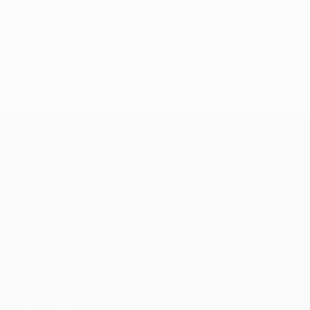
© 1998-2026 UEFA. All rights reserved.
Última actualização: sexta-feira, 17 de
UEFA Champions League
Jogos
UEFA.tv
Sorteios
Passatempos
Estatísticas
VISITE TAMBÉM
UEFA.com
Fundação UEFA