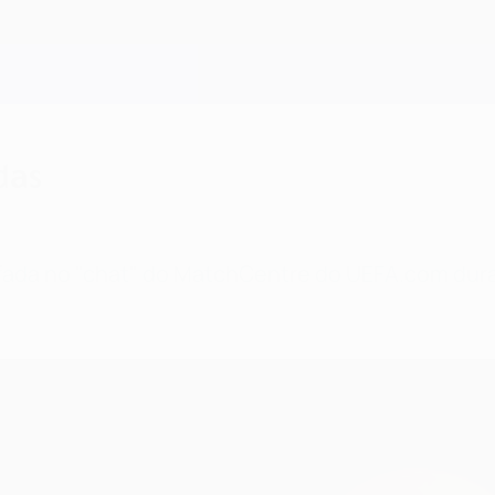
das
fada no "chat" do MatchCentre do UEFA.com dura