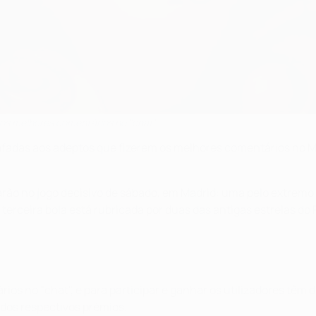
aos melhores comentários no "chat"
rafadas aos adeptos que fizerem os melhores comentários no M
arão no jogo decisivo de sábado, em Madrid: uma pelo extrem
A terceira bola está rubricada por duas das antigas estrelas d
rios no "chat", e para participar e ganhar os utilizadores tê
dos respectivos prémios.