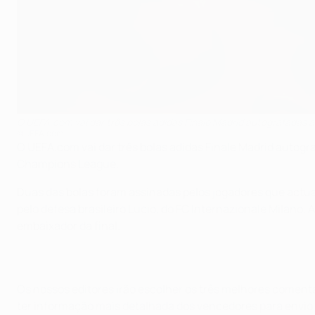
O UEFA.com vai dar três bolas adidas Finale Madrid autografadas 
©UEFA.com
O UEFA.com vai dar três bolas adidas Finale Madrid autog
Champions League.
Duas das bolas foram assinadas pelos jogadores que actu
pelo defesa brasileiro Lucio, do FC Internazionale Milano. 
embaixador da final.
Os nossos editores irão escolher os três melhores comentá
ter informação mais detalhada dos vencedores para envio 