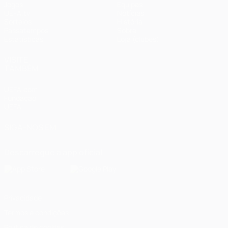
Jogos
Equipas
UEFA.tv
Notícias
Sorteios
História
Passatempos
Sobre
Estatísticas
Loja (clubes)
VISITE
TAMBÉM
UEFA.com
Fundação
UEFA
SIGA-NOS EM
Descarregue a app oficial
Privacidade
Termos e condições
Política de cookies