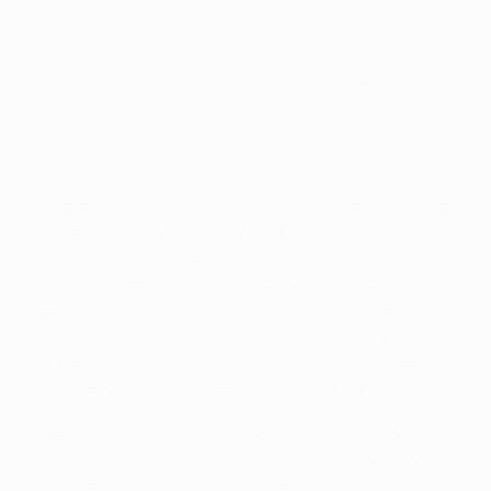
minutos 26, 67 e 78 e que, juntos ao 1-0 trazido da
primeira mão, valeram o passaporte para a final de 22
de Maio, no Santiago Bernabéu, ante o FC Barcelona
ou o FC Internazionale Milano.
Os sete golos na UEFA Champions League juntam-se
aos dez apontados na Bundesliga, mas o internacional
pela Croácia manteve a calma quando confrontado
com a forma evidenciada. Questionado se está no
melhor momento da sua carreira, afirmou: "Bem,
parece que sim, mas penso que a minha equipa
também está na sua melhor forma. Um atacante tem
que fazer o seu papel que passa por marcar golos".
O seu colega Philipp Lahm, contudo, não poupou
elogios ao companheiro, saudando a veia goleadora de
Olić. "Ele trabalha muito. Pode ver-se em cada lance o