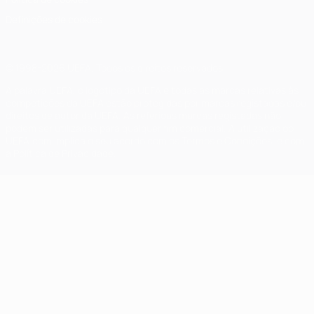
Definições de cookies
© 1998-2026 UEFA. Todos os direitos reservados
A palavra UEFA, o logótipo da UEFA e todas as marcas relativas às
competições da UEFA estão protegidas por marcas registadas e/ou
direitos de autor da UEFA. As referidas marcas registadas não
podem ser utilizadas para qualquer fim comercial. A utilização do
UEFA.com implica o seu acordo com os Termos e Condições, e com
a Política de Privacidade.