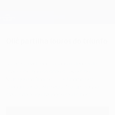
Saltar
para
o
Oficial da Champions League
Obtenha
conteúdo
Resultados em directo e Fantasy
principal
UEFA Champions League
Olić partilha louros do triunfo
quarta-feira, 28 de abril de 2010
Ivica Olić partilhou os louros depois do
"hat-trick" que colocou o Bayern de
Munique na final da UEFA Champions
League, tendo afirmado: "Foi um sonho,
mas toda a equipa jogou muito bem".