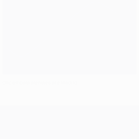
Olić embala alemães até Madrid
UEFA Champions League