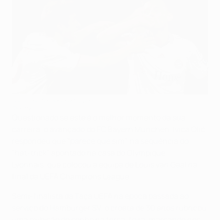
Ivica Olić foi herói em Lyon
©Getty Images
Questionado se este é o melhor momento da sua
carreira, o avançado do FC Bayern München, Ivica Olić,
respondeu que "parece que sim", na sequência do
"hat-trick" apontado na casa do Olympique
Lyonnais, que colocou a equipa de Louis van Gaal na
final da UEFA Champions League.
Semi-finalista da Taça UEFA na época passada ao
serviço do Hamburger SV, o croata de 30 anos rubricou
uma exibição de sonho na terça-feira, marcando nos