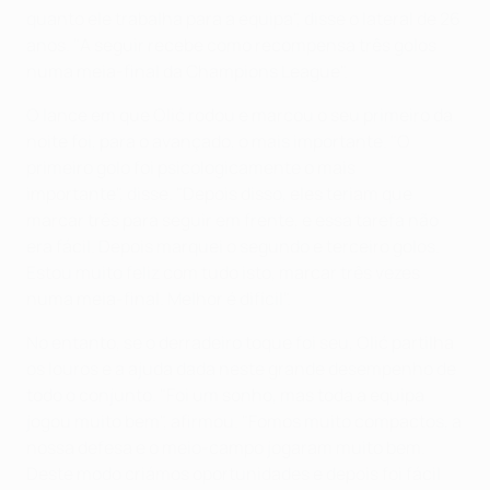
quanto ele trabalha para a equipa", disse o lateral de 26
anos. "A seguir recebe como recompensa três golos
numa meia-final da Champions League".
O lance em que Olić rodou e marcou o seu primeiro da
noite foi, para o avançado, o mais importante. "O
primeiro golo foi psicologicamente o mais
importante", disse. "Depois disso, eles teriam que
marcar três para seguir em frente, e essa tarefa não
era fácil. Depois marquei o segundo e terceiro golos.
Estou muito feliz com tudo isto, marcar três vezes
numa meia-final. Melhor é difícil".
No entanto, se o derradeiro toque foi seu, Olić partilha
os louros e a ajuda dada neste grande desempenho de
todo o conjunto. "Foi um sonho, mas toda a equipa
jogou muito bem", afirmou. "Fomos muito compactos, a
nossa defesa e o meio-campo jogaram muito bem.
Deste modo criámos oportunidades e depois foi fácil