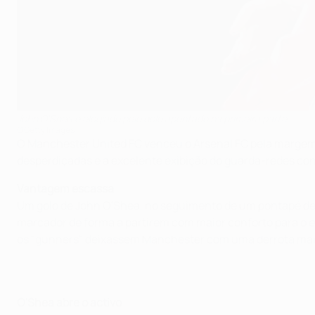
John O'Shea é elogiado pelo golo apontado na primeira parte
©Getty Images
O Manchester United FC venceu o Arsenal FC pela margem 
desperdiçadas e a excelente exibição do guarda-redes con
Vantagem escassa
Um golo de John O'Shea, no seguimento de um pontapé de ca
marcador de forma a partirem com maior conforto para o 
os "gunners" deixassem Manchester com uma derrota mai
O'Shea abre o activo