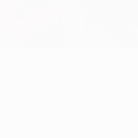
mínima, em Old Trafford, num jogo onde os homens da casa fi
trário.
nto, aos 17 minutos, deu vantagem ao United, e os "red devil
encontro da segunda mão, em Londres. Porém, um inspirado Man
s pesada.