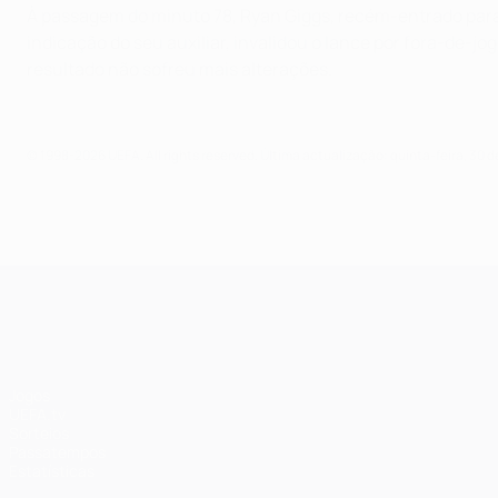
À passagem do minuto 78, Ryan Giggs, recém-entrado para o 
indicação do seu auxiliar, invalidou o lance por fora-de-jo
resultado não sofreu mais alterações.
© 1998-2026 UEFA. All rights reserved.
Última actualização: quinta-feira, 30 d
UEFA Champions League
Jogos
UEFA.tv
Sorteios
Passatempos
Estatísticas