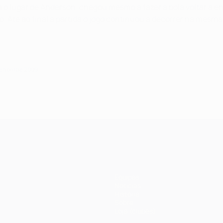
lugar de Anderson, chegou mesmo a fazer a bola voltar a entra
go. Até ao final a partida o jogo continuou a decorrer na mesma
e abril de 2009
Equipas
Notícias
História
Sobre
Loja (clubes)