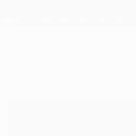
Saltar
para
o
Oficial da Champions League
conteúdo
Resultados em directo e Fantasy
principal
UEFA Champions League
O'Shea dá vantagem ao United
quarta-feira, 29 de abril de 2009
por Simon Hart
Manchester United FC 1-0 Arsenal FC
O defesa irlandês marcou durante a primeira p