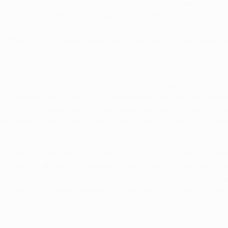
e, logo aos dois minutos, Wayne Rooney correspondeu de cab
muita velocidade ao seu jogo nos minutos iniciais e continua
la a passar ao lado e, aos 16, Carlos Tévez rematou para defes
obrou o canto, a bola chegou a Michael Carrick que cruzou na 
ocas de bola e nos passes curtos, mas a velocidade e criativ
 À passagem do minuto 29, o United esteve perto do segundo 
 intervenção extraordinária, negou o golo ao internacional por
ar a bola no meio campo adversário sem, contudo, criar verdad
, sem grandes lances de perigo e com os visitantes a avent
 der Sar, através um remate de primeira de Emmanuel Adebayo
voltou a instalar no meio-campo adversário. Aos 69 minutos, 
da baliza à guarda de Almunia. Pouco depois foi Carrick, també