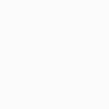
eça a um centro de Darren Fletcher, obrigando Almunia a
ram a ameaçar a baliza do Arsenal. Aos 11 minutos foi
a espectacular de Almunia. Contudo, no pontapé de canto
direcção de O'shea. Livre de marcação, o defesa irlandês
idade de homens como Anderson, Ronaldo, Tévez e Rooney
golo, quando Tévez centrou da direita e Ronaldo apareceu
tuguês. Até ao final da primeira parte o ritmo do
eiro perigo para a baliza contrária.
urarem-se agora mais vezes no seu meio-campo ofensivo,
r, ainda de fora da área, que passou ligeiramente por
Ronaldo libertou-se de um adversário, ganhou espaço no
m de fora da área, a rematar forte e a fazer a bola passar