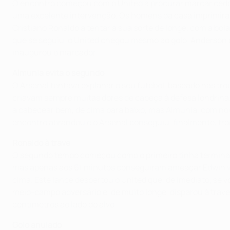
O encontro começou com o United a procurar marcar cedo 
uma excelente intervenção. Os homens da casa imprimiram 
Cristiano Ronaldo a tentar a sua sorte de longe, com a bo
que se seguiu, o United chegou mesmo ao golo. Anderson c
inaugurou o marcador.
Almunia evita o segundo
O Arsenal tentava explanar o seu futebol, baseado nas tr
criavam sempre muitas dores de cabeça à defesa londrina.
a cabecear bem, de cima para baixo, mas Almunia, com nova
encontro abrandou e o Arsenal conseguiu, finalmente, troc
Ronaldo à trave
O segundo tempo começou como o primeiro tinha terminado
mas apenas aos 61 minutos conseguiram ameaçar Edwin van
cima. Este lance despertou o United que, de imediato, se 
meio-campo adversário e, de muito longe, disparou à trave 
centímetros ao lado do alvo.
Golo anulado