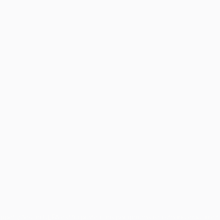
ompetições da UEFA estão protegidas por marcas registadas e/ou direi