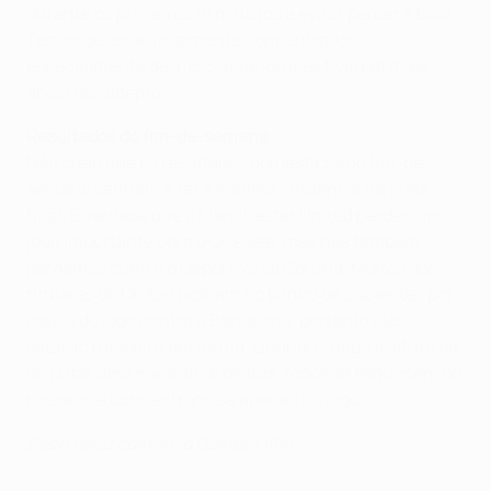
durante os primeiros 15 minutos e evitar perder a bola.
Temos de estar totalmente concentrados,
especialmente de início, quando eles tiverem mais
apoio dos adeptos.
Resultados do fim-de-semana
Não creio que os resultados domésticos do fim-de-
semana venham a ter a mínima influência na meia-
final. É verdade que o Manchester United perdeu um
jogo importante para o Chelsea, mas nós também
perdemos contra o Deportivo La Coruña. Muitos dos
titulares do United ficaram no banco de suplentes por
causa do jogo contra o Barcelona, portanto eles
estarão frescos e em forma. Quando chega a altura de
disputar uma meia-final destas, todos se esquecem do
passado e concentram-se apenas no jogo.
Deco falou com Júlio Gomes Filho.