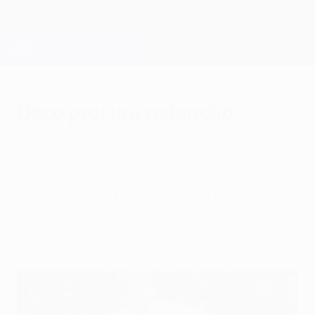
Saltar
para
o
Oficial da Champions League
Obtenha
conteúdo
Resultados em directo e Fantasy
principal
UEFA Champions League
Deco procura redenção
domingo, 27 de abril de 2008
O Barcelona pode ter falhado o título
espanhol, mas Deco, no seu diário do
uefa.com, afirma acreditar que a equipa
pode salvar a época em Old Trafford.