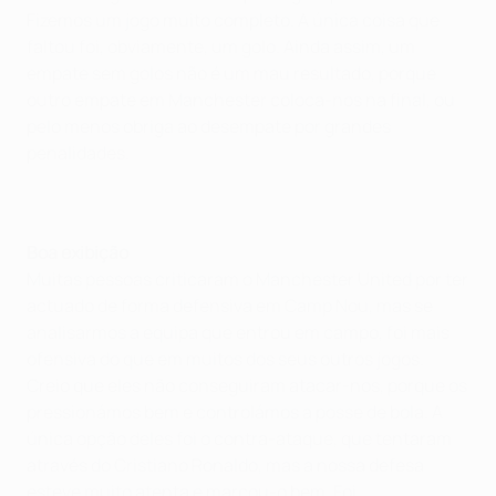
Fizemos um jogo muito completo. A única coisa que
faltou foi, obviamente, um golo. Ainda assim, um
empate sem golos não é um mau resultado, porque
outro empate em Manchester coloca-nos na final, ou
pelo menos obriga ao desempate por grandes
penalidades.
Boa exibição
Muitas pessoas criticaram o Manchester United por ter
actuado de forma defensiva em Camp Nou, mas se
analisarmos a equipa que entrou em campo, foi mais
ofensiva do que em muitos dos seus outros jogos.
Creio que eles não conseguiram atacar-nos, porque os
pressionámos bem e controlámos a posse de bola. A
única opção deles foi o contra-ataque, que tentaram
através do Cristiano Ronaldo, mas a nossa defesa
esteve muito atenta e marcou-o bem. Foi