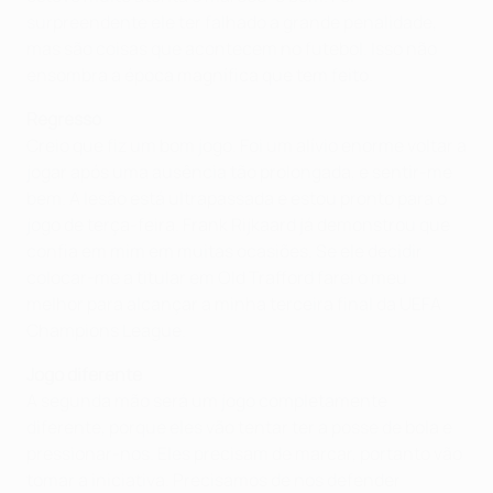
surpreendente ele ter falhado a grande penalidade,
mas são coisas que acontecem no futebol. Isso não
ensombra a época magnífica que tem feito.
Regresso
Creio que fiz um bom jogo. Foi um alívio enorme voltar a
jogar após uma ausência tão prolongada, e sentir-me
bem. A lesão está ultrapassada e estou pronto para o
jogo de terça-feira. Frank Rijkaard já demonstrou que
confia em mim em muitas ocasiões. Se ele decidir
colocar-me a titular em Old Trafford farei o meu
melhor para alcançar a minha terceira final da UEFA
Champions League.
Jogo diferente
A segunda mão será um jogo completamente
diferente, porque eles vão tentar ter a posse de bola e
pressionar-nos. Eles precisam de marcar, portanto vão
tomar a iniciativa. Precisamos de nos defender