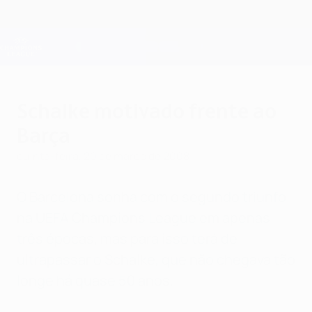
Saltar
para
o
Oficial da Champions League
Obtenha
conteúdo
Resultados em directo e Fantasy
principal
UEFA Champions League
Schalke motivado frente ao
Barça
quinta-feira, 20 de março de 2008
O Barcelona sonha com o segundo triunfo
na UEFA Champions League em apenas
três épocas, mas para isso terá de
ultrapassar o Schalke, que não chegava tão
longe há quase 50 anos.