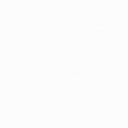
em 2007/08, batendo o VfB Stuttgart, por 2-0, na
segunda jornada, com golos de Carles Puyol e Messi.
• Nas últimas cinco eliminatórias a duas mãos com
equipas espanholas, o Schalke só foi afastado em duas
ocasiões. O último embate aconteceu nas meias-
finais da Taça UEFA de 2005/06, tendo o Sevilla FC
seguido em frente com um resultado total de 1-0. Após
um nulo em Gelsenkirchen, a equipa da Bundesliga foi
derrotada no segundo jogo com um golo do malogrado
Antonio Puerta, marcado já em período de
compensação.
• Nos 16 avos-de-final da prova, o Schalke tinha
eliminado a outra equipa de Barcelona. Os alemães
bateram o RCD Espanyol, por 2-1, na Aufschalke Arena,
triunfando depois, por 3-0, na capital da Catalunha,
seguindo em frente com um resultado total de 5-1.