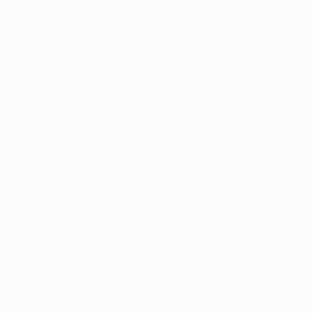
• Na época de 1992/93, o Barcelona bateu o Werder
Bremen com um total de 3-2 e conquistou também a
SuperTaça Europeia. Os catalães ganharam a Taça dos
Vencedores das Taças de 1979 em detrimento de outra
equipa alemã, derrotando o TSV Fortuna Düsseldorf
por 4-3.
• Como seleccionador da Holanda, Rijkaard defrontou
a Alemanha em dois jogos preparação, conseguindo
uma vitória e um empate. Como internacional
holandês, jogou cinco vezes contra os alemães,
ganhando dois jogos, empatando dois e perdendo
outro.
• No seu jogo de estreia nas competições europeias, 5
de Novembro de 1980, Rijkaard marcou um golo a uma
equipa alemã e ajudou o AFC Ajax a bater o FC Bayern
München, por 2-1, na Taça dos Clubes Campeões