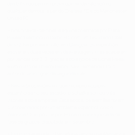
das três equipas em prova que ainda não sofreu
qualquer derrota, a par do Chelsea FC e do Manchester
United FC.
• Nos oitavos-de-final, a equipa orientada por Frank
Rijkaard eliminou o Celtic FC, com um resultado total
de 4-2. Na primeira mão, em Glasgow, os espanhóis
estiveram duas vezes em desvantagem, mas acabaram
por vencer por 3-2, graças a dois golos de Lionel Messi
e um outro de Thierry Henry. Xavi Hernández foi o
autor do único golo da segunda mão.
• Nas sete ocasiões em que recebeu equipas
espanholas no seu estádio, o Schalke somou três
vitórias e dois empates. Esta época, os alemães foram
surpreendidos por um emblema espanhol, pois o
Valencia CF impôs-se por 1-0 na primeira jornada da
fase de grupos, disputada em Setembro.
• Em contrapartida, o Barcelona venceu na Alemanha