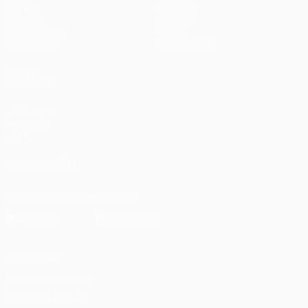
UEFA.tv
Notícias
Sorteios
História
Passatempos
Sobre
Estatísticas
Loja (clubes)
VISITE
TAMBÉM
UEFA.com
Fundação
UEFA
SIGA-NOS EM
Descarregue a app oficial
Privacidade
Termos e condições
Política de cookies