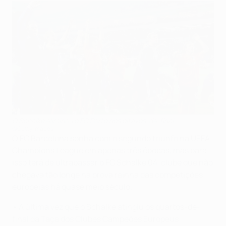
O Schalke eliminou o FC Porto nos oitavos-de-final
©Getty Images
O FC Barcelona sonha com o segundo triunfo na UEFA
Champions League em apenas três épocas, mas para
isso terá de ultrapassar o FC Schalke 04, clube que não
chegava tão longe na prova rainha das competições
europeias há quase meio século.
• A última vez que o Schalke atingiu os quartos-de-
final da Taça dos Clubes Campeões Europeus