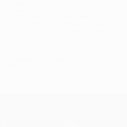
igualdade a três golos nas duas mãos dos encontros
dos oitavos-de-final da UEFA Champions League de
2005/06 com os espanhóis do Villarreal CF. O
dinamarquês marcou em ambos os jogos, mas a sua
equipa foi afastada por ter apontado menos golos fora
de casa.
© 1998-2026 UEFA. All rights reserved.
Última actualização: sábado, 9 de dezembro de 2017
UEFA Champions League
Jogos
Equipas