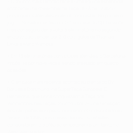
• O triunfo mais famoso face a uma equipa espanhola
aconteceu na meia-final da Taça UEFA de 1996/97,
prova que os alemães viriam a conquistar. No primeiro
jogo, o Schalke perdeu por 1-0 em casa do CD Tenerife,
mas conseguiu dar a volta à eliminatória no segundo
encontro ao vencer por 2-0 com golos de Thomas
Linke e Marc Wilmots.
• Em 13 eliminatórias com clubes alemães, o Barcelona
impôs-se por nove vezes, sendo afastado em quatro
ocasiões.
• O embate mais recente aconteceu diante do BV
Borussia Dortmund, na SuperTaça Europeia. O
Barcelona, que tinha conquistado a Taça dos
Vencedores das Taças, triunfou por 2-0 na recepção
aos campeões europeus, num encontro disputado em
Janeiro de 1998. Dois meses depois, os catalães
conquistaram o troféu ao empatarem a um tento no
Westfalenstadion.