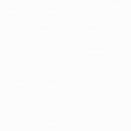
Europeus. Nos desafios com equipas alemãs, Rijkaard
somou cinco vitórias, dois empates e uma derrota, ao
serviço do Ajax e AC Milan.
• O internacional português Deco, do Barcelona,
ajudou o FC Porto a conquistar a UEFA Champions
League de 2003/04 na Arena Aufschalke. O médio
marcou o segundo golo dos portistas no triunfo por 3-0
sobre o AS Monaco FC, na final de 26 de Maio de 2004.
• Em Setembro de 2001, o avançado Samuel Eto'o, do
Barcelona, marcou o único golo do encontro entre os
espanhóis do CD Mallorca e o Schalke, em
Gelsenkirchen, na primeira fase de grupos da UEFA
Champions League. No mês seguinte, o camaronês
ajudou o Maiorca a conseguir uma goleada de 4-0 na
recepção aos alemães.
• O atacante do Schalke Peter Løvenkrands ajudou o
Rangers FC, seu antigo clube, a conseguir uma