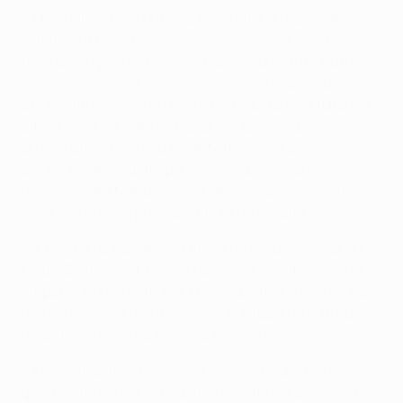
• O Schalke chegou a esta eliminatória depois de
eliminar o FC Porto nos oitavos-de-final. Kevin Kuranyi
fez o único golo da primeira mão, no quarto minuto de
jogo, e os alemães conseguiram segurar a vantagem
até aos 86 minutos do encontro no Estádio do Dragão,
altura em que Lisandro López levou o jogo para
prolongamento. A equipa de Mirko Slomka impôs-se
por 4-1 no desempate por grandes penalidades, onde o
guarda-redes Manuel Neuer defendeu dois remates e
cotou-se como a principal figura do desafio.
• A equipa da Bundesliga ficara no segundo lugar do
Grupo B, atrás do Chelsea FC, com duas vitórias, dois
empates e duas derrotas. Os oito pontos somados fez
dos germânicos o clube menos pontuado dos 16 que
garantiram lugar na primeira ronda a eliminar.
• Em contraste, o Barcelona venceu Grupo E com
quatro vitórias e dois empates e continua a ser uma