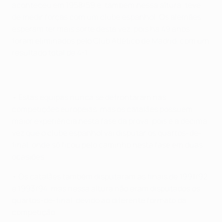
aconteceu em 1958/59 e, também nessa altura, teve
de medir forças com um clube espanhol. Os alemães
esperam ter mais sorte desta vez, pois há 49 anos
foram eliminados pelo Club Atlético de Madrid, com um
resultado total de 4-1.
• Estas equipas nunca se defrontaram nas
competições europeias, mas os catalães possuem
maior experiência nesta fase da prova, pois é a décima
vez que o clube espanhol vai disputar os quartos-de-
final, onde só ficou pelo caminho nesta fase em duas
ocasiões.
• Os catalães também disputaram as finais de 1991/92
e 1993/94, mas nessa altura não eram disputados os
quartos-de-final, devido ao diferente formato da
competição.