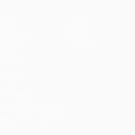
Jogos
Equipas
UEFA.tv
Notícias
Sorteios
História
Passatempos
Sobre
Estatísticas
Loja (clubes)
VISITE
TAMBÉM
UEFA.com
Fundação
UEFA
SIGA-NOS EM
Descarregue a app oficial