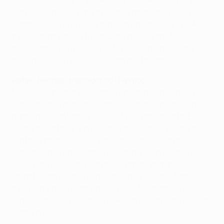
Champions League, ao derrotar o Beşiktaş JK por 8-0,
um resultado que bate o recorde da maior vitória na
competição e que deixa tudo em aberto no Grupo A. O
treinador da equipa turca, Ertuğrul Sağlam, teve
dificuldades para aceitar este resultado, mas está
determinado a rectificá-lo com muito trabalho.
Rafael Benítez, treinador do Liverpool
Nos jogos anteriores criámos oportunidades, mas não
conseguimos marcar. Quando fizemos o primeiro golo
ganhámos confiança e o jogo ficou mais aberto. Eles
tiveram de atacar e pressionar a nossa defesa para
tentar ganhar. Isso deu espaço aos nossos avançados.
Sabemos que precisamos de ganhar os próximos dois
jogos para nos qualificarmos e vamos entrar no
embate com o Porto com confiança. O Porto tem de vir
a Anfield e deve estar preocupado. No entanto, eles
têm experiência europeia e devem ser capazes de lidar
com a pressão.