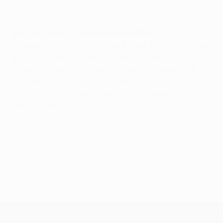
Ertuğrul Sağlam, treinador do Beşiktaş
Foi uma noite muito má para a equipa e para os nossos
adeptos. O resultado é muito decepcionante para
todos nós. Queremos pedir desculpa aos adeptos. É
muito difícil aceitar um resultado como este, mas a
vida continua. Sabemos que temos de trabalhar mais e
vamos fazê-lo.
© 1998-2026 UEFA. All rights reserved.
Última actualização: terça-feira, 6 de novembro de 2007
UEFA Champions League