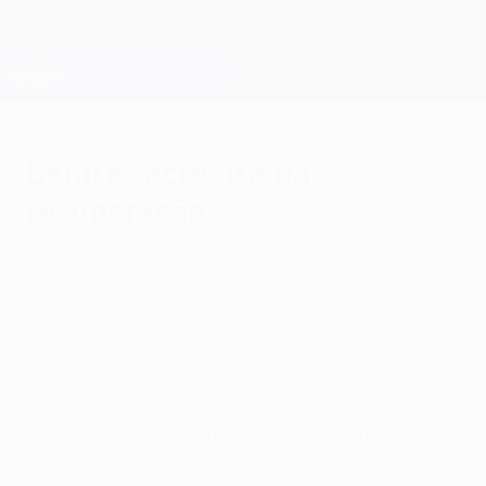
Saltar
para
o
Oficial da Champions League
Obtenha
conteúdo
Resultados em directo e Fantasy
principal
UEFA Champions League
Benítez acredita na
recuperação
terça-feira, 6 de novembro de 2007
O treinador do Liverpool acredita que o FC
Porto "está preocupado" com a visita a
Anfield na quinta jornada, depois de bater
o Beşiktaş por 8-0.
Rafael Benítez acredita que o Liverpool FC deixou um
sério aviso ao FC Porto, próximo adversário na UEFA