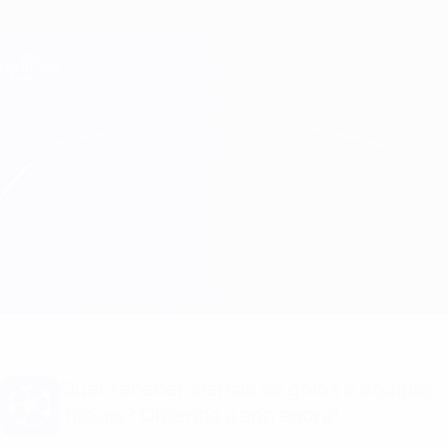
Saltar
para
o
Oficial da Champions League
Obtenha
conteúdo
Resultados em directo e Fantasy
principal
UEFA Champions League
Stuttgart vs Man Utd
Geral
Actualizações
Informação do jogo
Quer receber alertas de golos e equipas
iniciais? Obtenha a app agora!