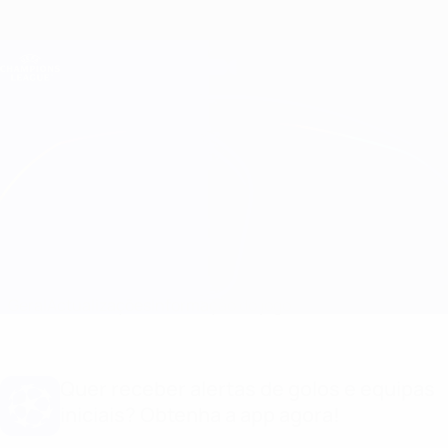
Saltar
para
o
Oficial da Champions League
Obtenha
conteúdo
Resultados em directo e Fantasy
principal
UEFA Champions League
IFK Göteborg vs PSV
Geral
Actualizações
Informação do jogo
Quer receber alertas de golos e equipas
iniciais? Obtenha a app agora!