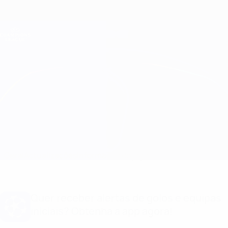
Saltar
para
o
Oficial da Champions League
Obtenha
conteúdo
Resultados em directo e Fantasy
principal
UEFA Champions League
Benfica vs Real Madrid Estatísticas
Geral
Actualizações
Informação do jogo
Quer receber alertas de golos e equipas
iniciais? Obtenha a app agora!