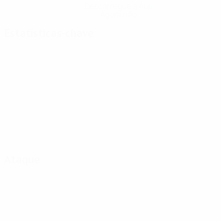
Descarregue a App
Agora não
Estatísticas-chave
Ataque