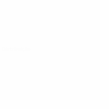
Distribuição