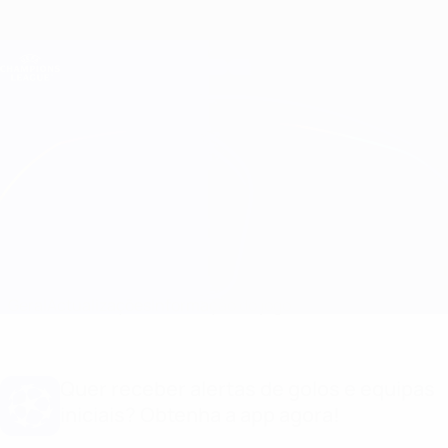
Saltar
para
o
Oficial da Champions League
Obtenha
conteúdo
Resultados em directo e Fantasy
principal
UEFA Champions League
Athletic Club vs Paris Estatísticas
Geral
Actualizações
Informação do jogo
Quer receber alertas de golos e equipas
iniciais? Obtenha a app agora!