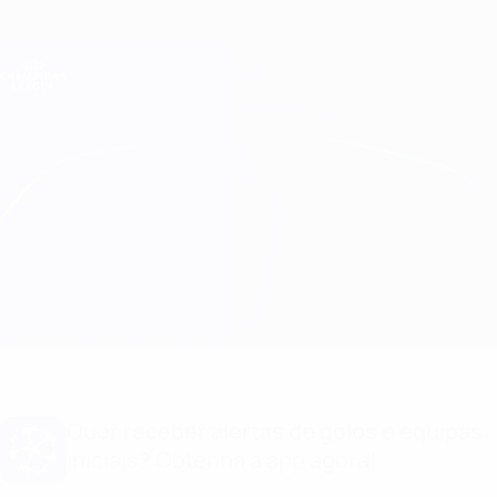
Saltar
para
o
Oficial da Champions League
Obtenha
conteúdo
Resultados em directo e Fantasy
principal
UEFA Champions League
Drita vs Copenhagen Estatísticas
Geral
Actualizações
Informação do jogo
Quer receber alertas de golos e equipas
iniciais? Obtenha a app agora!