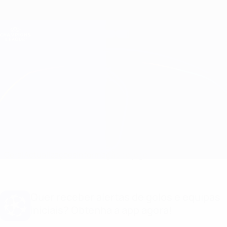
Saltar
para
o
Oficial da Champions League
Obtenha
conteúdo
Resultados em directo e Fantasy
principal
UEFA Champions League
B. Dortmund vs Man City
Geral
Actualizações
Informação do jogo
Quer receber alertas de golos e equipas
iniciais? Obtenha a app agora!