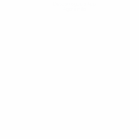
Descarregue a App
Agora não