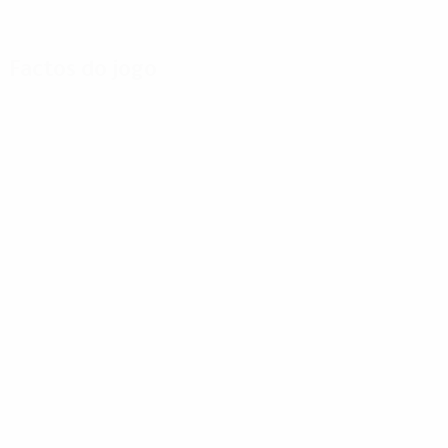
Factos do jogo