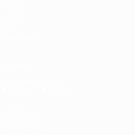
TAMBÉM
UEFA.com
Fundação
UEFA
MUDAR IDIOMA
Português
English
Français
Deutsch
Русский
Español
Italiano
Português
العربية
SIGA-NOS EM
Descarregue a app oficial
Privacidade
Termos e condições
Política de cookies
Definições de cookies