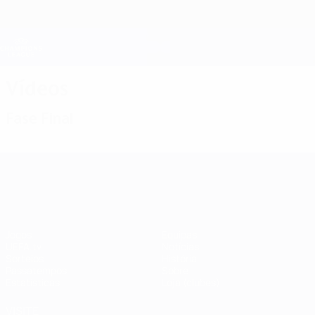
Saltar
para
o
Oficial da Champions League
Obtenha
conteúdo
Resultados em directo e Fantasy
principal
UEFA Champions League
Vídeos
Fase Final
UEFA Champions League
Jogos
Equipas
UEFA.tv
Notícias
Sorteios
História
Passatempos
Sobre
Estatísticas
Loja (clubes)
VISITE