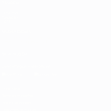
TAMBÉM
UEFA.com
Fundação
UEFA
MUDAR IDIOMA
Português
English
Français
Deutsch
Русский
Español
Italiano
Português
العربية
SIGA-NOS EM
Descarregue a app oficial
Privacidade
Termos e condições
Política de cookies
Definições de cookies