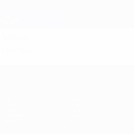
Saltar
para
o
Oficial da Champions League
Obtenha
conteúdo
Resultados em directo e Fantasy
principal
UEFA Champions League
Vídeos
Fase Final
UEFA Champions League
Jogos
Equipas
UEFA.tv
Notícias
Sorteios
História
Passatempos
Sobre
Estatísticas
Loja (clubes)
VISITE