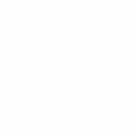
Sorteios
História
Passatempos
Sobre
Estatísticas
Loja (clubes)
VISITE
TAMBÉM
UEFA.com
Fundação
UEFA
MUDAR IDIOMA
Português
English
Français
Deutsch
Русский
Español
Italiano
Português
العربية
SIGA-NOS EM
Descarregue a app oficial