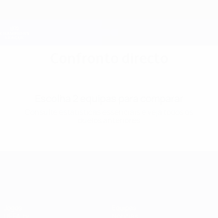
Saltar
para
o
Oficial da Champions League
Obtenha
conteúdo
Resultados em directo e Fantasy
principal
UEFA Champions League
Confronto directo
Escolha 2 equipas para comparar
Consulte estatísticas essenciais e veja todos os
duelos anteriores
UEFA Champions League
Jogos
Equipas
UEFA.tv
Notícias