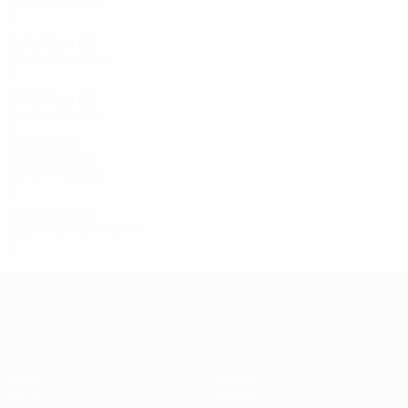
3ª pré-eliminatória
6
2
2
2
2021/22
J
V
E
D
1ª pré-eliminatória
2
0
0
2
2019/20
J
V
E
D
1ª pré-eliminatória
2
1
0
1
Anos 2010
2018/19
J
V
E
D
3ª pré-eliminatória
6
2
1
3
2011/12
J
V
E
D
Segunda pré-eliminatória
2
0
0
2
UEFA Champions League
Jogos
Equipas
UEFA.tv
Notícias