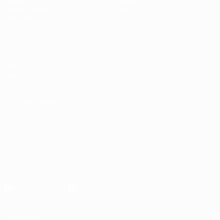
Sorteios
História
Passatempos
Sobre
Estatísticas
Loja (clubes)
VISITE
TAMBÉM
UEFA.com
Fundação
UEFA
MUDAR IDIOMA
Português
English
Français
Deutsch
Русский
Español
Italiano
Português
العربية
SIGA-NOS EM
Descarregue a app oficial
Privacidade