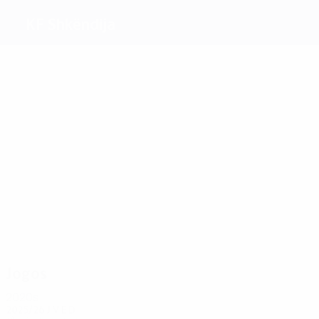
KF Shkëndija
Melhores
marcadores
5
2
2
1
1
1
B.
Ibraimi
Tamba
Latifi
Krstevski
Alhassan
Ibraimi
Mais
presenças
16
10
10
10
10
8
B.
Bejtulai
Zahov
Murati
Alimi
Zejnullai
Ibraimi
Jogos
2020s
2025/26
J
V
E
D