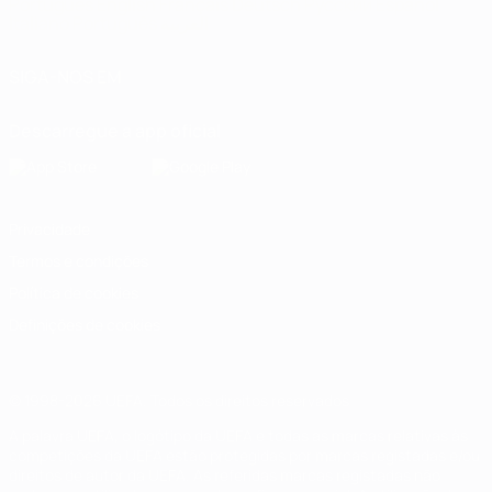
Português
English
Français
Deutsch
Русский
Español
Italiano
Português
العربية
SIGA-NOS EM
Descarregue a app oficial
Privacidade
Termos e condições
Política de cookies
Definições de cookies
© 1998-2026 UEFA. Todos os direitos reservados
A palavra UEFA, o logótipo da UEFA e todas as marcas relativas às
competições da UEFA estão protegidas por marcas registadas e/ou
direitos de autor da UEFA. As referidas marcas registadas não