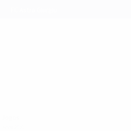
FC Astra Giurgiu
Melhores
marcadores
Lovin
C.
1
Vangjeli
Florea
D.Niculae
Fernando
Filipe
Boldrin
Teixeira
Mais
presenças
2
2
Lovin
2
C.
2
2
Filipe
Florea
2
D.Niculae
Fernando
Teixeira
Boudjema
Boldrin
Jogos
Anos 2010