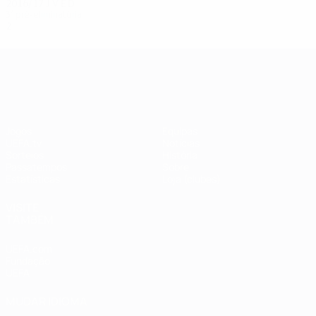
2016/17
J
V
E
D
3ª pré-eliminatória
2
0
1
1
UEFA Champions League
Jogos
Equipas
UEFA.tv
Notícias
Sorteios
História
Passatempos
Sobre
Estatísticas
Loja (clubes)
VISITE
TAMBÉM
UEFA.com
Fundação
UEFA
MUDAR IDIOMA