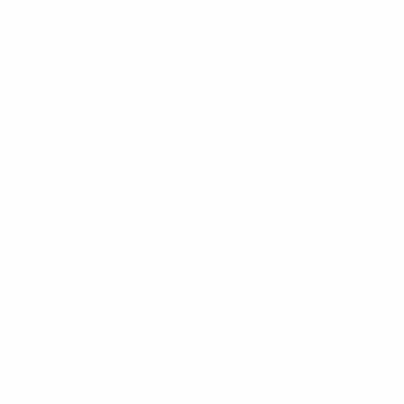
3ª pré-eliminatória
4
2
0
2
2022/23
J
V
E
D
Grupos
12
5
1
6
2020/21
J
V
E
D
Segunda pré-eliminatória
1
0
0
1
2019/20
J
V
E
D
Segunda pré-eliminatória
2
0
1
1
Anos 2010
2018/19
J
V
E
D
Grupos
6
2
1
3
2017/18
J
V
E
D
3ª pré-eliminatória
2
0
1
1
2016/17
J
V
E
D
Play-off
4
0
3
1
2015/16
J
V
E
D
3ª pré-eliminatória