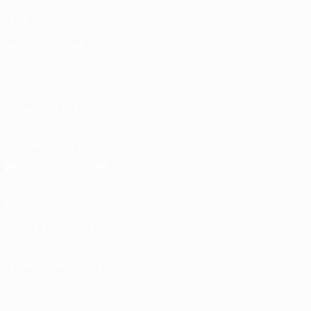
Fundação
UEFA
MUDAR IDIOMA
Português
English
Français
Deutsch
Русский
Español
Italiano
Português
العربية
SIGA-NOS EM
Descarregue a app oficial
Privacidade
Termos e condições
Política de cookies
Definições de cookies