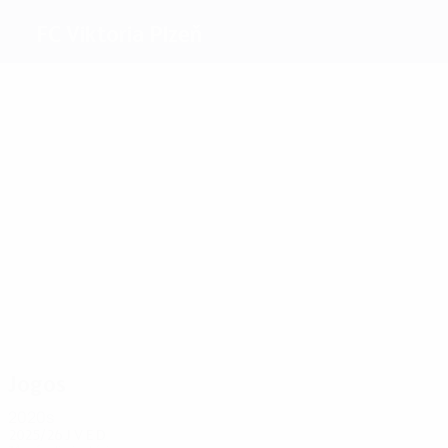
FC Viktoria Plzeň
Melhores
marcadores
9
7
5
5
5
Bakoš
Kolář
Chorý
Ďuriš
5
Čišovský
Krmenčík
Mais
presenças
32
28
27
26
35
Kolář
Ďuriš
Hejda
34
Rajtoral
Petržela
Limberský
Jogos
2020s
2025/26
J
V
E
D