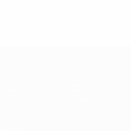
2
1
0
1
2013/14
J
V
E
D
Grupos
12
7
0
5
2011/12
J
V
E
D
Grupos
12
7
2
3
UEFA Champions League
Jogos
Equipas
UEFA.tv
Notícias
Sorteios
História
Passatempos
Sobre
Estatísticas
Loja (clubes)
VISITE
TAMBÉM
UEFA.com