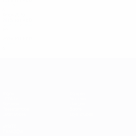
Grupos
6
1
2
3
Anos 2010
2015/16
J
V
E
D
Quartos-de-final
10
7
0
3
2009/10
J
V
E
D
Grupos
6
2
1
3
UEFA Champions League
Jogos
Equipas
UEFA.tv
Notícias
Sorteios
História
Passatempos
Sobre
Estatísticas
Loja (clubes)
VISITE
TAMBÉM