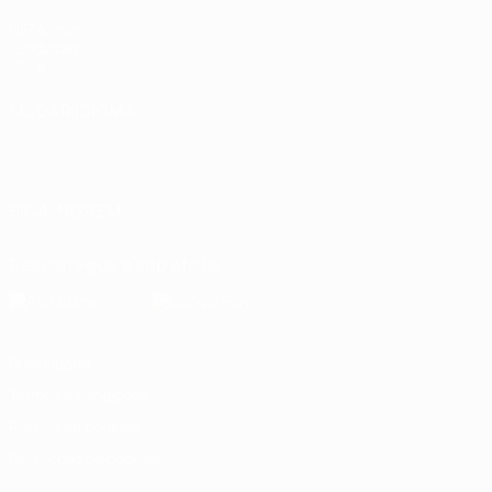
UEFA.com
Fundação
UEFA
MUDAR IDIOMA
Português
English
Français
Deutsch
Русский
Español
Italiano
Português
العربية
SIGA-NOS EM
Descarregue a app oficial
Privacidade
Termos e condições
Política de cookies
Definições de cookies